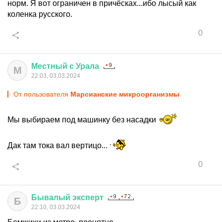
норм. Я вот ограничен в причёсках...ибо лысый как
коленка русского.
0
Местный
с
Урала
М
22:03, 03.03.2024
От пользователя
Марсианские микроорганизмы
Мы выбираем под машинку без насадки
Дак там тока вал вертицо...
0
Бывалый
эксперт
Б
22:10, 03.03.2024