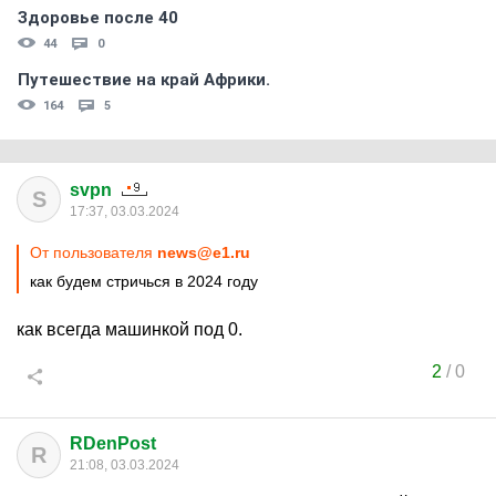
Здоровье после 40
44
0
Путешествие на край Африки.
164
5
svpn
S
17:37, 03.03.2024
От пользователя
news@e1.ru
как будем стричься в 2024 году
как всегда машинкой под 0.
2
/
0
RDenPost
R
21:08, 03.03.2024