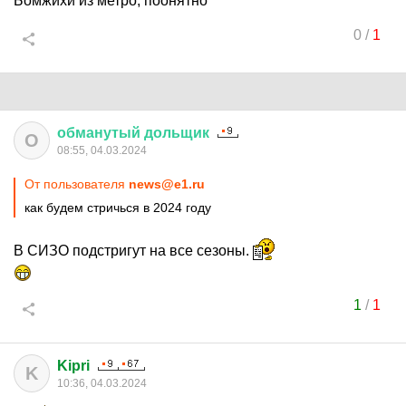
Бомжихи из метро, поонятно
0
/
1
обманутый
дольщик
О
08:55, 04.03.2024
От пользователя
news@e1.ru
как будем стричься в 2024 году
В СИЗО подстригут на все сезоны.
1
/
1
Kipri
K
10:36, 04.03.2024