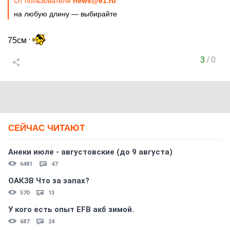
От пользователя
news@e1.ru
на любую длину — выбирайте
75см
3
/
0
СЕЙЧАС ЧИТАЮТ
Анеки июле - августовские (до 9 августа)
6481
47
ОАКЗВ Что за запах?
570
13
У кого есть опыт EFB акб зимой.
687
24