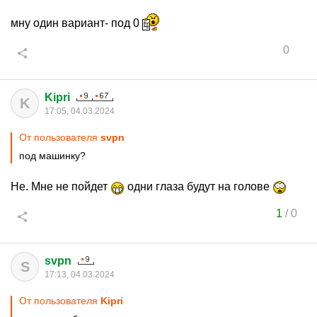
мну один вариант- под 0
0
Kipri
K
17:05, 04.03.2024
От пользователя
svpn
под машинку?
Не. Мне не пойдет
одни глаза будут на голове
1
/
0
svpn
S
17:13, 04.03.2024
От пользователя
Kipri