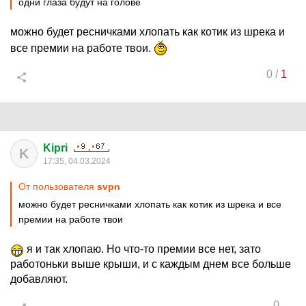
одни глаза будут на голове
можно будет ресничками хлопать как котик из шрека и
все премии на работе твои.
0
/
1
Kipri
K
17:35, 04.03.2024
От пользователя
svpn
можно будет ресничками хлопать как котик из шрека и все
премии на работе твои
я и так хлопаю. Но что-то премии все нет, зато
работоньки выше крыши, и с каждым днем все больше
добавляют.
0