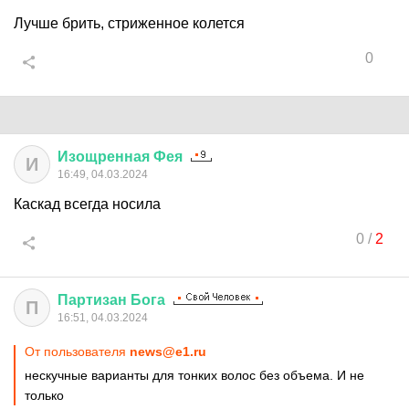
Лучше брить, стриженное колется
0
Изощренная
Фея
И
16:49, 04.03.2024
Каскад всегда носила
0
/
2
Партизан
Бога
П
16:51, 04.03.2024
От пользователя
news@e1.ru
нескучные варианты для тонких волос без объема. И не
только