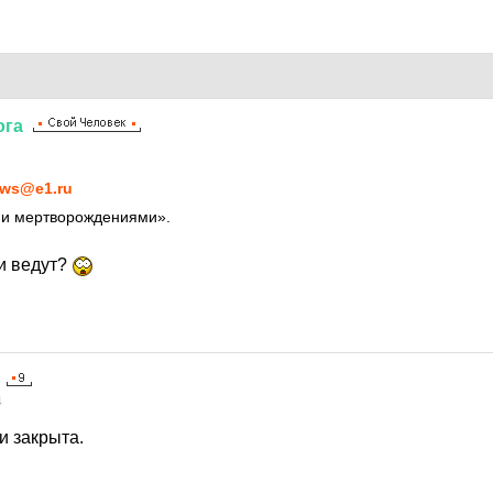
ога
ws@e1.ru
 и мертворождениями».
си ведут?
4
и закрыта.