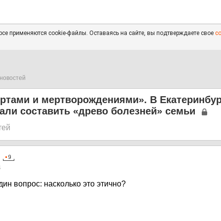
се применяются cookie-файлы. Оставаясь на сайте, вы подтверждаете свое
с
новостей
ортами и мертворождениями». В Екатеринбур
али составить «древо болезней» семьи
тей
4
дин вопрос: насколько это этично?