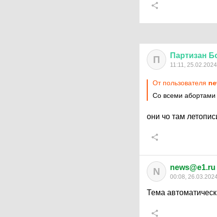
Партизан
Б
П
11:11, 25.02.2024
От пользователя
ne
Со всеми абортами
они чо там летопи
news@e1.ru
N
00:08, 26.03.202
Тема автоматическ