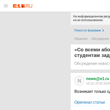
На информационном ресур
на их использование.
Поиск по форумам
Общение
Обсуждение 
«Со всеми аб
студентам зад
Обсуждение новос
news@e1.ru
N
10:10, 25.02.202
Возникает только о
Оригинал статьи