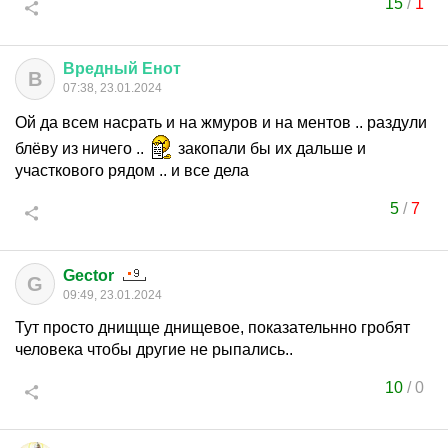
15
/
1
Вредный
Енот
В
07:38, 23.01.2024
Ой да всем насрать и на жмуров и на ментов .. раздули
блёву из ничего ..
закопали бы их дальше и
участкового рядом .. и все дела
5
/
7
Gector
G
09:49, 23.01.2024
Тут просто днищще днищевое, показательнно гробят
человека чтобы другие не рыпались..
10
/
0