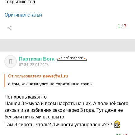
сокрытию тел
Оригинал статьи
1
/
7
Партизан
Бога
П
07:34, 23.01.2024
От пользователя
news@e1.ru
о том, как наткнулся на спрятанные трупы
Чот хрень какая-то
Нашли 3 жмура и всем насрать на них. А полицейского
закрыли за избиения зеков через 3 года. Тут даже не
белыми нитками все шыто
Там 3 сироты чтоль? Личности установлены???