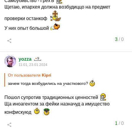
Самоубивство - ГрехЪ
Щетаю, ипархея должна возбудиццо на предмет
проверки останкоф
У них опыт большой
3
/
0
yozza
11:01, 23.01.2024
От пользователя
Kipri
зачем тогда возбудились на участкового?
Пошол супротив традиционных ценностей
Ща иноагентом за фейки назначуд а имущество
конфискуюд
1
/
0