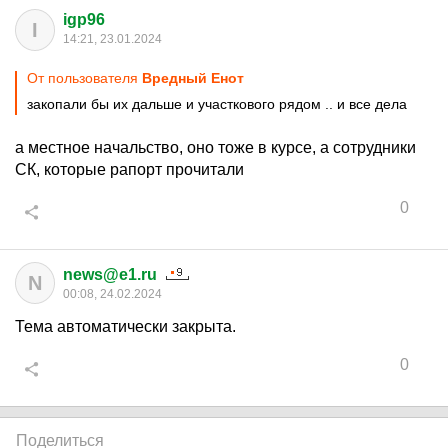
igp96
I
14:21, 23.01.2024
От пользователя
Вредный Енот
закопали бы их дальше и участкового рядом .. и все дела
а местное начальство, оно тоже в курсе, а сотрудники
СК, которые рапорт прочитали
0
news@e1.ru
N
00:08, 24.02.2024
Тема автоматически закрыта.
0
Поделиться