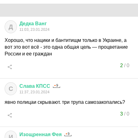
Дедка
Ванг
Д
11:03, 23.01.2024
Хорошо, что нацики и бантитищм только в Украине, а
вот это вот всё - это одна общая цель — процветание
России и ее граждан
2
/
0
Слава
КПСС
С
11:37, 23.01.2024
явно полицаи скрывают. три трупа самозакопались?
3
/
0
Изощренная
Фея
И