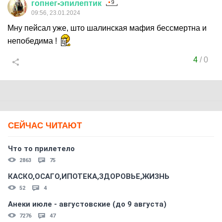
гопнег
-
эпилептик
09:56, 23.01.2024
Мну пейсал уже, што шалинская мафия бессмертна и
непобедима !
4
/
0
СЕЙЧАС ЧИТАЮТ
Что то прилетело
2863
75
КАСКО,ОСАГО,ИПОТЕКА,ЗДОРОВЬЕ,ЖИЗНЬ
52
4
Анеки июле - августовские (до 9 августа)
7276
47