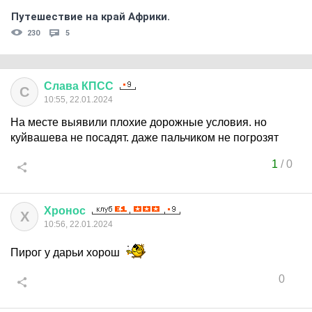
Путешествие на край Африки.
230
5
Слава
КПСС
С
10:55, 22.01.2024
На месте выявили плохие дорожные условия. но
куйвашева не посадят. даже пальчиком не погрозят
1
/
0
Хронос
Х
10:56, 22.01.2024
Пирог у дарьи хорош
0