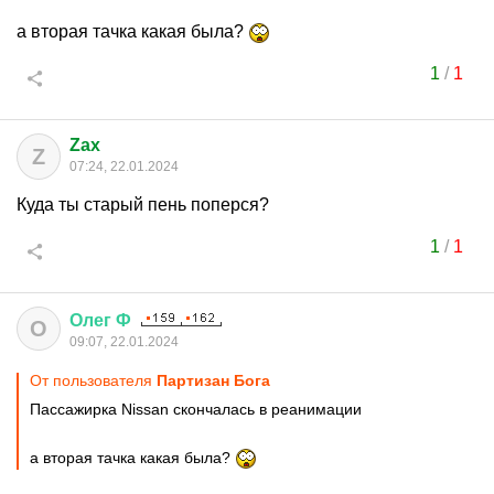
а вторая тачка какая была?
1
/
1
Zax
Z
07:24, 22.01.2024
Куда ты старый пень поперся?
1
/
1
Олег
Ф
О
09:07, 22.01.2024
От пользователя
Партизан Бога
Пассажирка Nissan скончалась в реанимации
а вторая тачка какая была?