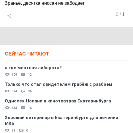
Враньё, десятка ниссан не забодает
0
/
1
СЕЙЧАС ЧИТАЮТ
а где местная либерота?
109
12
Только что стал свидетелем грабёж с разбоем
524
36
Одиссея Нолана в кинотеатрах Екатеринбурга
333
16
Хороший ветеринар в Екатеринбурге для лечения
МКБ
82
0