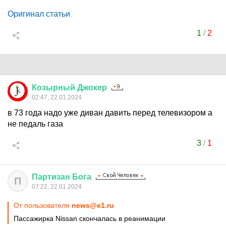
Оригинал статьи
1
/
2
Козырный
Джокер
02:47, 22.01.2024
в 73 года надо уже диван давить перед телевизором а
не педаль газа
3
/
1
Партизан
Бога
П
07:22, 22.01.2024
От пользователя
news@e1.ru
Пассажирка Nissan скончалась в реанимации