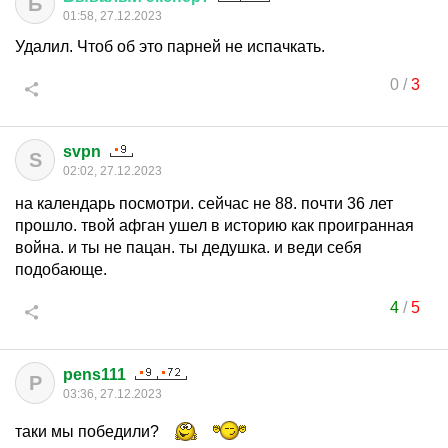
Б
01:58, 27.12.2023
Удалил. Чтоб об это парней не испачкать.
0
/
3
svpn
S
02:02, 27.12.2023
на календарь посмотри. сейчас не 88. почти 36 лет
прошло. твой афган ушел в историю как проигранная
война. и ты не пацан. ты дедушка. и веди себя
подобающе.
4
/
5
pens111
P
03:36, 27.12.2023
таки мы победили?