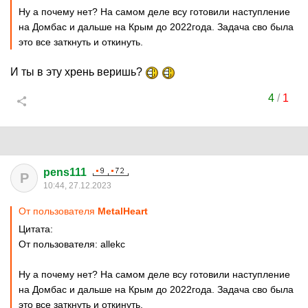
Ну а почему нет? На самом деле всу готовили наступление
на Домбас и дальше на Крым до 2022года. Задача сво была
это все заткнуть и откинуть.
И ты в эту хрень веришь?
4
/
1
pens111
P
10:44, 27.12.2023
От пользователя
MetalHeart
Цитата:
От пользователя: allekc
Ну а почему нет? На самом деле всу готовили наступление
на Домбас и дальше на Крым до 2022года. Задача сво была
это все заткнуть и откинуть.