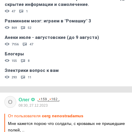
скрытиe информации и самолечение.
47
1
Разминаем мозг: играем в "Ромашку" 3
869
52
Анеки июле - августовские (до 9 августа)
7156
47
Блогеры
155
8
Электрики вопрос к вам
293
11
Олег
Ф
О
08:30, 27.12.2023
От пользователя
cerg nenostradamus
Мне кажется порою что солдаты, с кровавых не пришедшие
полей, ..