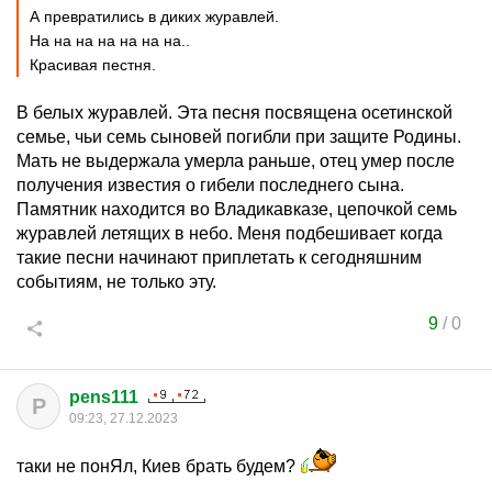
А превратились в диких журавлей.
На на на на на на на..
Красивая пестня.
В белых журавлей. Эта песня посвящена осетинской
семье, чьи семь сыновей погибли при защите Родины.
Мать не выдержала умерла раньше, отец умер после
получения известия о гибели последнего сына.
Памятник находится во Владикавказе, цепочкой семь
журавлей летящих в небо. Меня подбешивает когда
такие песни начинают приплетать к сегодняшним
событиям, не только эту.
9
/
0
pens111
P
09:23, 27.12.2023
таки не понЯл, Киев брать будем?