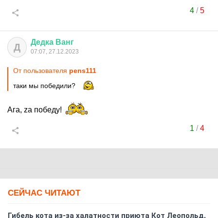
4
/
5
Дедка
Ванг
Д
07:07, 27.12.2023
От пользователя
pens111
таки мы победили?
Ага, za победу!
1
/
4
СЕЙЧАС ЧИТАЮТ
Гибель кота из-за халатности приюта Кот Леопольд,