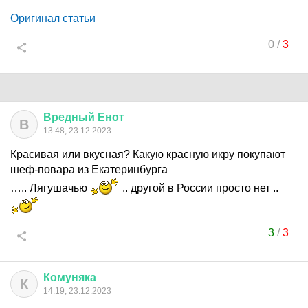
Оригинал статьи
0
/
3
Вредный
Енот
В
13:48, 23.12.2023
Красивая или вкусная? Какую красную икру покупают
шеф-повара из Екатеринбурга
….. Лягушачью
.. другой в России просто нет ..
3
/
3
Комуняка
К
14:19, 23.12.2023