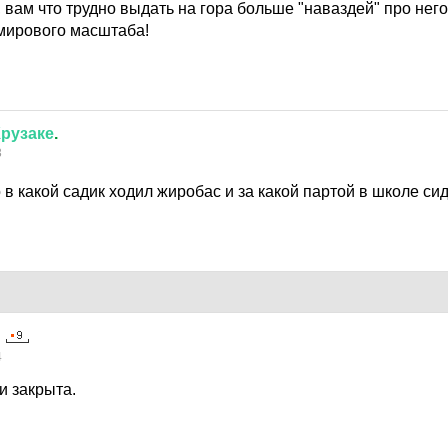
, вам что трудно выдать на гора больше "наваздей" про него
мирового масштаба!
рузаке
.
3
в какой садик ходил жиробас и за какой партой в школе си
4
и закрыта.