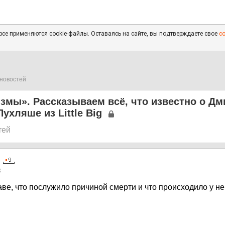
се применяются cookie-файлы. Оставаясь на сайте, вы подтверждаете свое
с
новостей
змы». Рассказываем всё, что известно о Дм
ухляше из Little Big
тей
3
аве, что послужило причиной смерти и что происходило у н