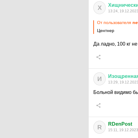
Хищническ
Х
13:24, 19.12.202
От пользователя
ne
Центнер
Да ладно, 100 кг не
Изощренна
И
13:29, 19.12.202
Больной видимо был
RDenPost
R
15:11, 19.12.202