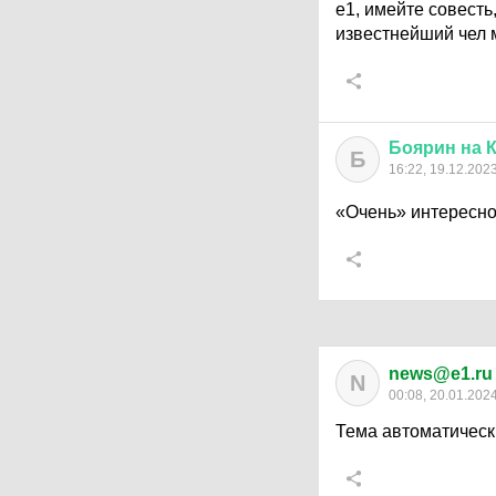
е1, имейте совесть
известнейший чел 
Боярин
на
К
Б
16:22, 19.12.202
«Очень» интересно 
news@e1.ru
N
00:08, 20.01.202
Тема автоматическ