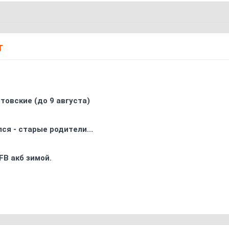
Т
товские (до 9 августа)
ся - старые родители...
FB акб зимой.