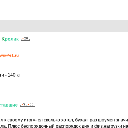
й
K
ролик
3
ws@e1.ru
и - 140 кг
ставшие
3
 к своему итогу- ел сколько хотел, бухал, раз шоумен значи
ла. Плюс беспорядочный распорядок дня и физ.нагрузки на