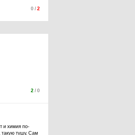
0
/
2
2
/
0
т и химия по-
 такую тушу. Сам