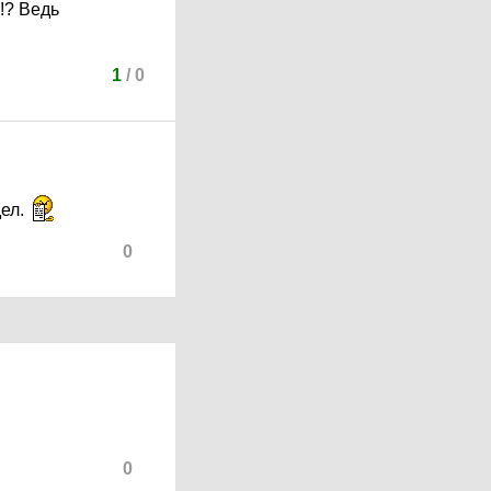
!? Ведь
1
/
0
дел.
0
0