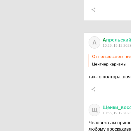
A
прельски
A
10:29, 19.12.202
От пользователя
ne
Центнер харизмы
так-то полтора..почт
Щенки
_
вос
Щ
10:56, 19.12.202
Человек сам пришёл
любому проскакива