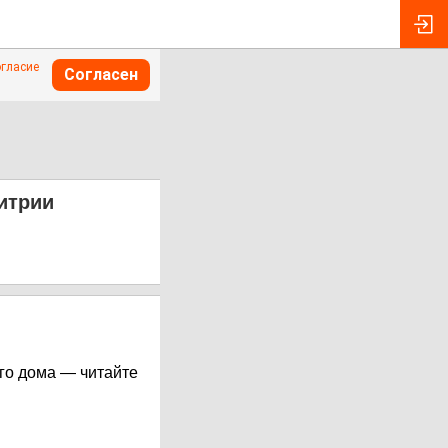
огласие
Согласен
итрии
его дома — читайте