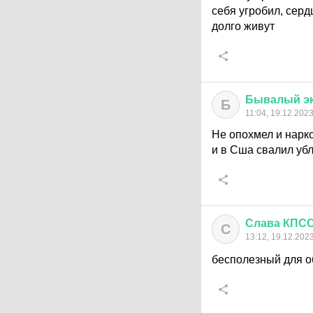
себя угробил, серд
долго живут
Бывалый
э
Б
11:04, 19.12.202
Не опохмел и нарко
и в Сша свалил уб
Слава
КПС
С
13:12, 19.12.202
бесполезный для о