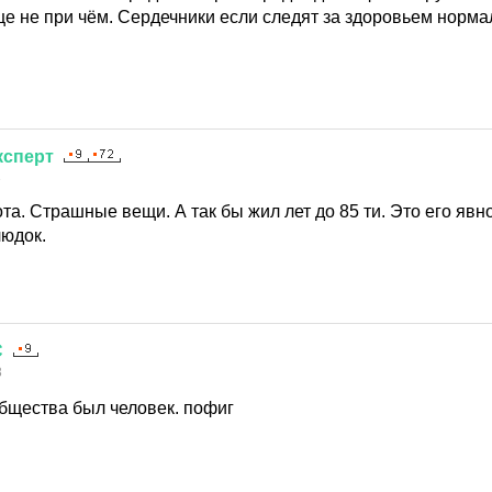
це не при чём. Сердечники если следят за здоровьем норма
ксперт
3
та. Страшные вещи. А так бы жил лет до 85 ти. Это его яв
людок.
С
3
бщества был человек. пофиг