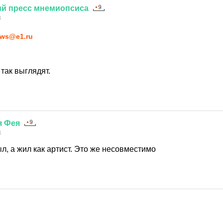
ий
пресс
мнемиопсиса
3
ws@e1.ru
 так выглядят.
я
Фея
3
, а жил как артист. Это же несовместимо
3