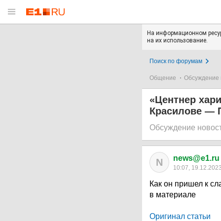
На информационном ресур
на их использование.
Поиск по форумам
Общение
Обсуждение 
«Центнер хари
Красилове — П
Обсуждение новос
news@e1.ru
N
10:07, 19.12.202
Как он пришел к сл
в материале
Оригинал статьи