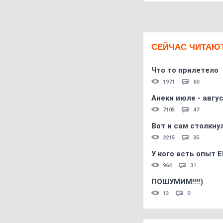
СЕЙЧАС ЧИТАЮ
Что то прилетело
1971
60
Анеки июле - авгус
7105
47
Вот и сам столкнул
2215
35
У кого есть опыт E
964
31
ПОШУМИМ!!!!)
13
0