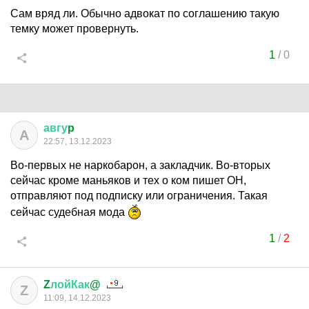
Сам вряд ли. Обычно адвокат по соглашению такую
темку может провернуть.
1
/
0
авгу
p
А
22:57, 13.12.2023
Во-первых не наркобарон, а закладчик. Во-вторых
сейчас кроме маньяков и тех о ком пишет ОН,
отправляют под подписку или ограничения. Такая
сейчас судебная мода
1
/
2
Z
лойКак
@
Z
11:09, 14.12.2023