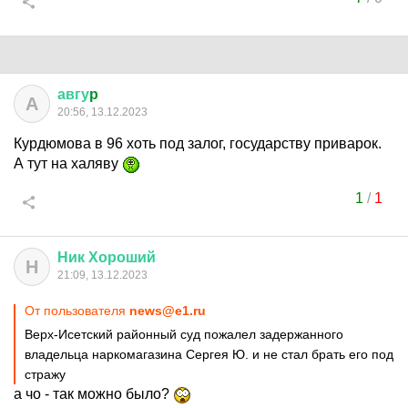
авгу
p
А
20:56, 13.12.2023
Курдюмова в 96 хоть под залог, государству приварок.
А тут на халяву
1
/
1
Ник
Хороший
Н
21:09, 13.12.2023
От пользователя
news@e1.ru
Верх-Исетский районный суд пожалел задержанного
владельца наркомагазина Сергея Ю. и не стал брать его под
стражу
а чо - так можно было?