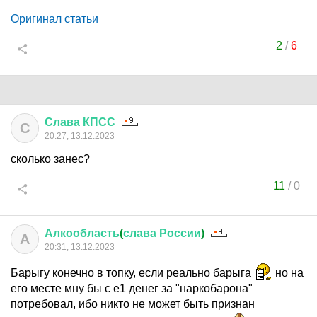
Оригинал статьи
2
/
6
Слава
КПСС
С
20:27, 13.12.2023
сколько занес?
11
/
0
Алкообласть
(
слава
России
)
А
20:31, 13.12.2023
Барыгу конечно в топку, если реально барыга
но на
его месте мну бы с е1 денег за "наркобарона"
потребовал, ибо никто не может быть признан