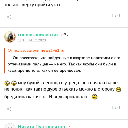
только сверху прийти указ.
1
/
0
гопнег
-
эпилептик
11:16, 14.12.2023
От пользователя
news@e1.ru
— Он рассказал, что найденные в квартире наркотики с его
отпечатками пальцев — не его. Так как якобы они были в
квартире до того, как он ее арендовал.
мну бухой слегонца с утреца, но сначала ваще
не понял, как так по дуре отъехать можно в сторону
бредятина какая то...И ведь проканало
1
/
0
Никита
Пустосвятов