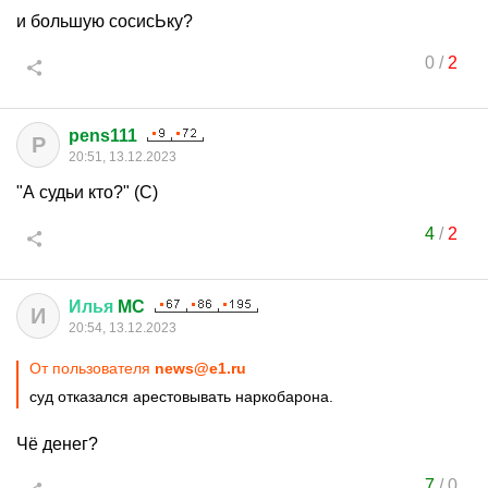
и большую сосисЬку?
0
/
2
pens111
P
20:51, 13.12.2023
"А судьи кто?" (С)
4
/
2
Илья
MC
И
20:54, 13.12.2023
От пользователя
news@e1.ru
суд отказался арестовывать наркобарона.
Чё денег?
7
/
0