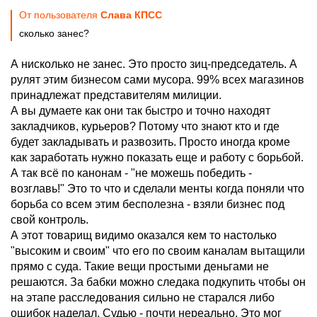
От пользователя
Слава КПСС
сколько занес?
А нисколько не занес. Это просто зиц-председатель. А
рулят этим бизнесом сами мусора. 99% всех магазинов
принадлежат представителям милиции.
А вы думаете как они так быстро и точно находят
закладчиков, курьеров? Потому что знают кто и где
будет закладывать и развозить. Просто иногда кроме
как заработать нужно показать еще и работу с борьбой.
А так всё по канонам - "не можешь победить -
возглавь!" Это то что и сделали менты когда поняли что
борьба со всем этим бесполезна - взяли бизнес под
свой контроль.
А этот товарищ видимо оказался кем то настолько
"высоким и своим" что его по своим каналам вытащили
прямо с суда. Такие вещи простыми деньгами не
решаются. За бабки можно следака подкупить чтобы он
на этапе расследования сильно не старался либо
ошибок наделал. Судью - почти нереально. Это мог