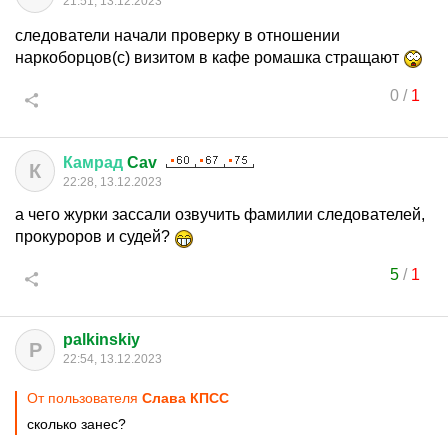
21:51, 13.12.2023
следователи начали проверку в отношении
наркоборцов(с) визитом в кафе ромашка стращают
0
/
1
Камрад
Cav
К
22:28, 13.12.2023
а чего журки зассали озвучить фамилии следователей,
прокуроров и судей?
5
/
1
palkinskiy
P
22:54, 13.12.2023
От пользователя
Слава КПСС
сколько занес?