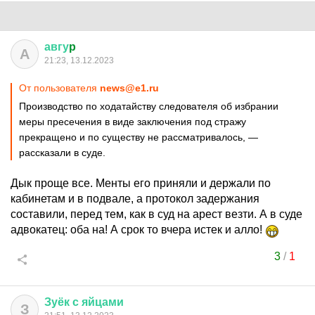
авгу
p
А
21:23, 13.12.2023
От пользователя
news@e1.ru
Производство по ходатайству следователя об избрании
меры пресечения в виде заключения под стражу
прекращено и по существу не рассматривалось, —
рассказали в суде.
Дык проще все. Менты его приняли и держали по
кабинетам и в подвале, а протокол задержания
составили, перед тем, как в суд на арест везти. А в суде
адвокатец: оба на! А срок то вчера истек и алло!
3
/
1
Зуёк
с
яйцами
З