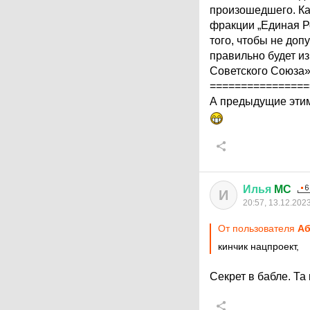
произошедшего. Ка
фракции „Единая Ро
того, чтобы не доп
правильно будет из
Советского Союза»,
================
А предыдущие этим
Илья
MC
И
20:57, 13.12.202
От пользователя
Аб
кинчик нацпроект,
Секрет в бабле. Т