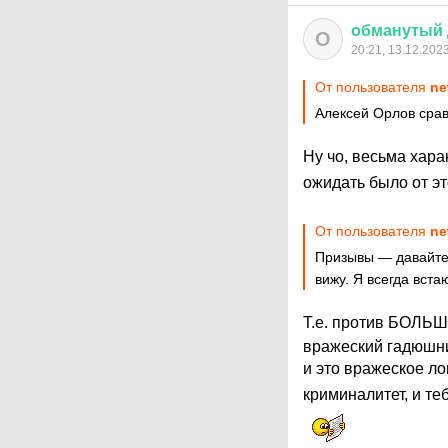
обманутый
О
20:21, 13.12.202
От пользователя
ne
Алексей Орлов срав
Ну чо, весьма хара
ожидать было от э
От пользователя
ne
Призывы — давайте е
вижу. Я всегда вста
Т.е. против БОЛЬШ
вражеский гадюшни
и это вражеское л
криминалитет, и те