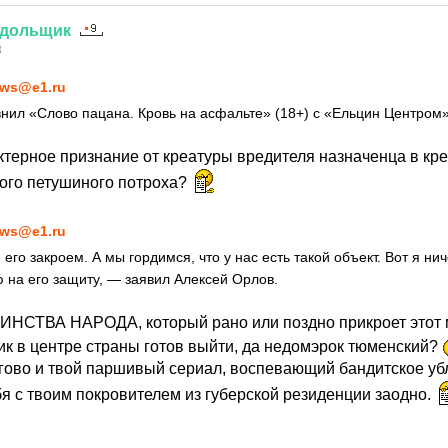
дольщик
3
ws@e1.ru
нил «Слово пацана. Кровь на асфальте» (18+) с «Ельцин Центром
ктерное признание от креатуры вредителя назначенца в кр
того петушиного потроха?
ws@e1.ru
го закроем. А мы гордимся, что у нас есть такой объект. Вот я нич
ю на его защиту, — заявил Алексей Орлов.
ИНСТВА НАРОДА, который рано или поздно прикроет этот 
к в центре страны готов выйти, да недомэрок тюменский?
огово и твой паршивый сериал, воспевающий бандитское у
бя с твоим покровителем из губерской резиденции заодно.