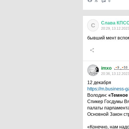
75
0
Слава
КПС
С
20:29, 13.12.202
бывший мент вспом
imxo
20:36, 13.12.202
12 декабря
https://m.business-
Володин:
«Темное 
Спикер Госдумы Вя
палаты парламента
Основной Закон ст
«Конечно, нам над