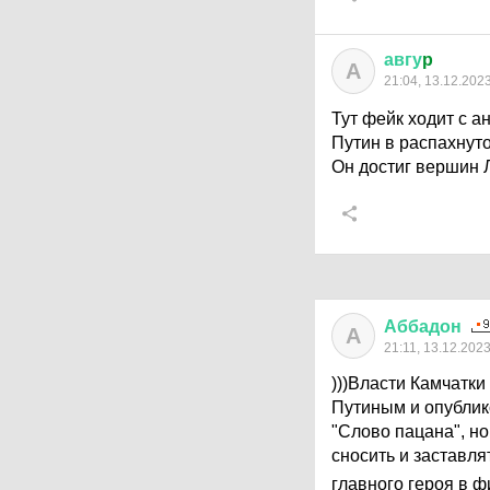
авгу
p
А
21:04, 13.12.202
Тут фейк ходит с 
Путин в распахнуто
Он достиг вершин Л
Аббадон
А
21:11, 13.12.202
)))Власти Камчатк
Путиным и опублик
"Слово пацана", но
сносить и заставл
главного героя в ф