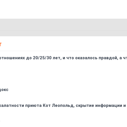
Т
отношениях до 20/25/30 лет, и что оказалось правдой, а 
докс
 халатности приюта Кот Леопольд, скрытиe информации и
0