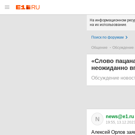
На информационном ресур
на их использование.
Поиск по форумам
Общение
Обсуждение 
«Слово пацана
неожиданно в
Обсуждение новос
news@e1.ru
N
19:55, 13.12.202
Алексей Орлов заяв