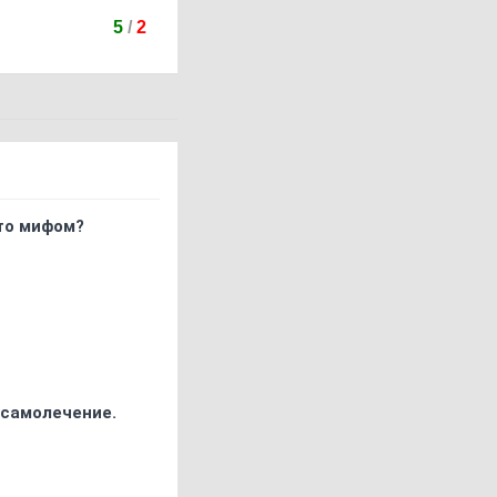
5
/
2
что мифом?
 самолечение.