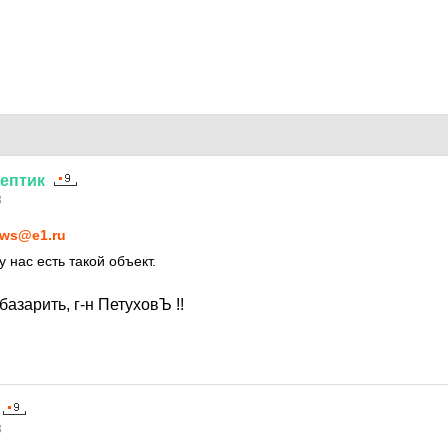
ептик
3
ws@e1.ru
у нас есть такой объект.
базарить, г-н ПетуховЪ !!
3