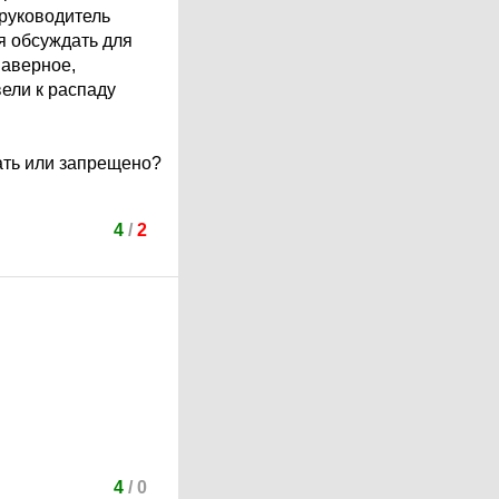
 руководитель
я обсуждать для
наверное,
ели к распаду
ать или запрещено?
4
/
2
4
/
0