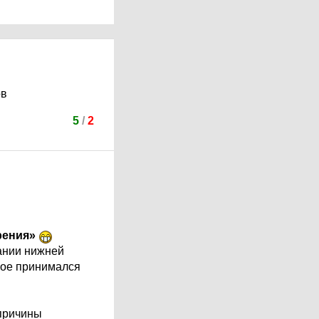
ов
5
/
2
рения»
ании нижней
рое принимался
 причины