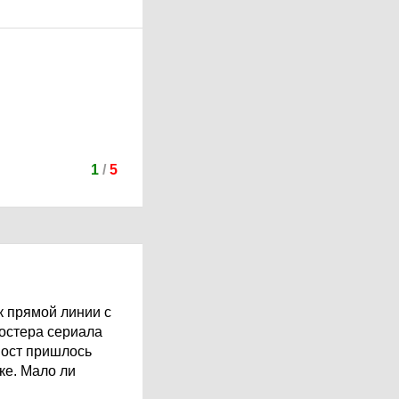
1
/
5
к прямой линии с
остера сериала
 пост пришлось
ке. Мало ли