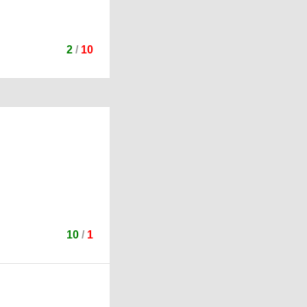
2
/
10
10
/
1