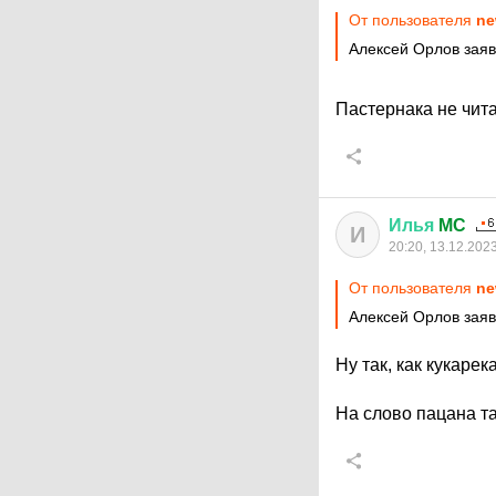
От пользователя
ne
Алексей Орлов заяв
Пастернака не чита
Илья
MC
И
20:20, 13.12.202
От пользователя
ne
Алексей Орлов заяви
Ну так, как кукаре
На слово пацана т