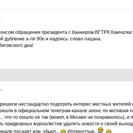
3
анонсом обращения президента с баннером ВГТРК Камчатки:
й дубленке а-ля 90е и надпись: слово пацана.
иговского дна!
3
и решили нестандартно подогреть интерес местных жителей 
овали в официальном телеграм-канале анонс по мотивам п
... что-то пошло не так (может, в Москве не понравилось), и
ять придворных журналистов удалять новости о своей выход
инале посадят или убьют...
Иплонуттые.