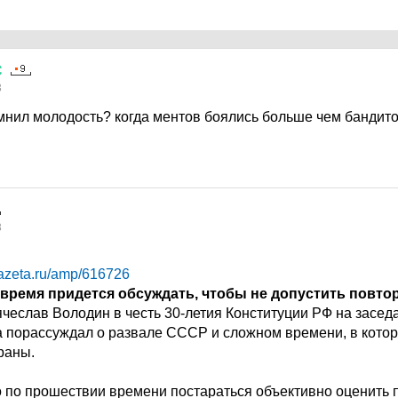
С
3
нил молодость? когда ментов боялись больше чем бандит
3
gazeta.ru/amp/616726
время придется обсуждать, чтобы не допустить повто
чеслав Володин в честь 30-летия Конституции РФ на засед
 порассуждал о развале СССР и сложном времени, в кото
раны.
о по прошествии времени постараться объективно оценить