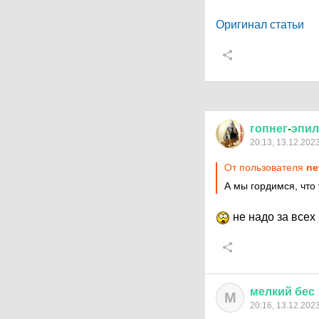
Оригинал статьи
гопнег
-
эпил
20:13, 13.12.202
От пользователя
ne
А мы гордимся, что 
не надо за всех 
мелкий
бес
М
20:16, 13.12.202