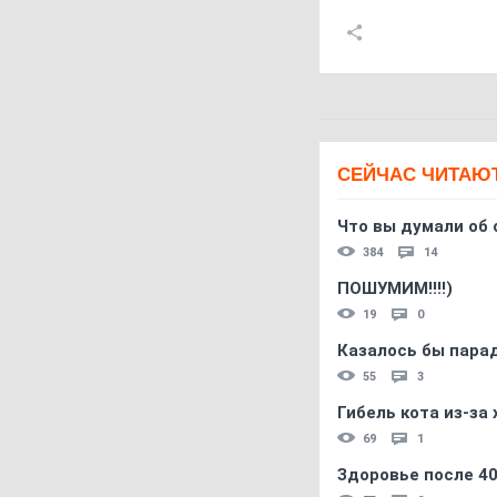
СЕЙЧАС ЧИТАЮ
Что вы думали об 
384
14
ПОШУМИМ!!!!)
19
0
Казалось бы пара
55
3
Гибель кота из-за
69
1
Здоровье после 4