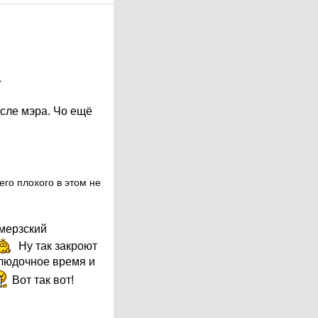
»
есле мэра. Чо ещё
его плохого в этом не
мерзский
Ну так закроют
блюдочное время и
Вот так вот!