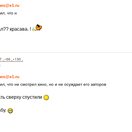
ws@e1.ru
ил, что н
л?? красава. !
3
ws@e1.ru
л, что не смотрел кино, но и не осуждает его авторов
кать сверху спустили
абу.