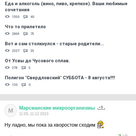
Еда и алкоголь (вино, пиво, крепкое). Ваши любимые
сочетания
1350
40
Что то прилетело
2869
75
Вот и сам столкнулся - старые родители...
2327
35
От Усвы до Чусового сплав.
378
5
Полигон "Свердловский" СУББОТА - 8 августа!!!!
130
0
Марсианские
микроорганизмы
М
11:05, 11.12.2023
Ну ладно, мы пока за хворостом сходим