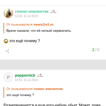
гопнег
-
эпилептик
12:42, 11.12.2023
От пользователя
news@e1.ru
Врачи сказали, что ей нельзя нервничать.
это ещё почему ?
2
/
0
peppernick
P
12:51, 11.12.2023
От пользователя
гопнег-эпилептик
это ещё почему ?
Разнервничается и еще кого-нибудь убьет. Может, даже