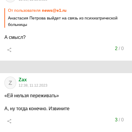
От пользователя
news@e1.ru
Анастасия Петрова выйдет на связь из психиатрической
больницы
А смысл?
2
/
0
Zax
Z
12:38, 11.12.2023
«Ей нельзя переживать»
А, ну тогда конечно. Извините
3
/
0