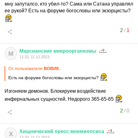
мну запуталсо, кто убил-то? Сама или Сатана управлял
ее рукой? Есть на форуме богословы или экзорцисты?
2
/
1
Марсианские
микроорганизмы
М
12:32, 11.12.2023
От пользователя
ВОВИК.
Есть на форуме богословы или экзорцисты?
Изгоняем демонов. Блокируем воздействие
инфернальных сущностей. Недорого 365-65-65
2
/
0
Хищнический
пресс
мнемиопсиса
Х
12:33, 11.12.2023