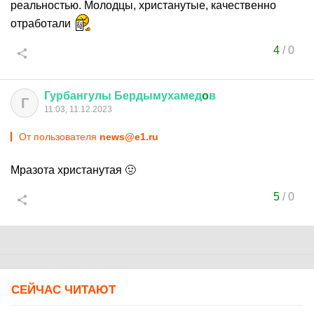
реальностью. Молодцы, христанутые, качественно
отработали
4
/
0
Гурбангулы
Бердымухамед
o
в
Г
11:03, 11.12.2023
От пользователя
news@e1.ru
Мразота христанутая 🤢
5
/
0
СЕЙЧАС ЧИТАЮТ