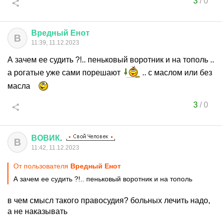
3
/
0
Вредный
Енот
В
11:39, 11.12.2023
А зачем ее судить ?!.. пеньковый воротник и на тополь ..
а рогатые уже сами порешают
.. с маслом или без
масла
3
/
0
ВОВИК
.
В
11:42, 11.12.2023
От пользователя
Вредный Енот
А зачем ее судить ?!.. пеньковый воротник и на тополь
в чем смысл такого правосудия? больных лечить надо,
а не наказывать