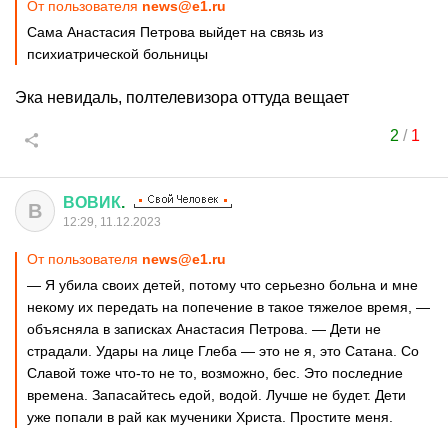
От пользователя
news@e1.ru
Сама Анастасия Петрова выйдет на связь из
психиатрической больницы
Эка невидаль, полтелевизора оттуда вещает
2
/
1
ВОВИК
.
В
12:29, 11.12.2023
От пользователя
news@e1.ru
— Я убила своих детей, потому что серьезно больна и мне
некому их передать на попечение в такое тяжелое время, —
объясняла в записках Анастасия Петрова. — Дети не
страдали. Удары на лице Глеба — это не я, это Сатана. Со
Славой тоже что-то не то, возможно, бес. Это последние
времена. Запасайтесь едой, водой. Лучше не будет. Дети
уже попали в рай как мученики Христа. Простите меня.