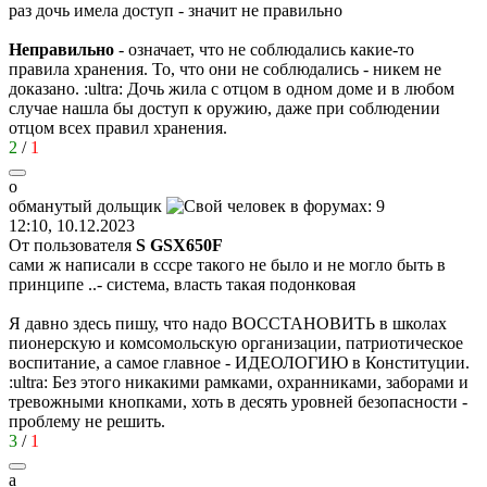
раз дочь имела доступ - значит не правильно
Неправильно
- означает, что не соблюдались какие-то
правила хранения. То, что они не соблюдались - никем не
доказано.
:ultra:
Дочь жила с отцом в одном доме и в любом
случае нашла бы доступ к оружию, даже при соблюдении
отцом всех правил хранения.
2
/
1
о
обманутый
дольщик
12:10, 10.12.2023
От пользователя
S GSX650F
сами ж написали в сссре такого не было и не могло быть в
принципе ..- система, власть такая подонковая
Я давно здесь пишу, что надо ВОССТАНОВИТЬ в школах
пионерскую и комсомольскую организации, патриотическое
воспитание, а самое главное - ИДЕОЛОГИЮ в Конституции.
:ultra:
Без этого никакими рамками, охранниками, заборами и
тревожными кнопками, хоть в десять уровней безопасности -
проблему не решить.
3
/
1
а