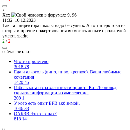
х
Хех
11:32, 10.12.2023
Так-та - директора школы надо бэ судить. А то типерь тока на
шторы и прочие пожертвования вымогать деньге с родителей
умеют.
:padre:
2
/
2
сейчас читают
Что то прилетело
3018
78
Еда и алкоголь (вино, пиво, крепкое). Ваши любимые
сочетания
1420
45
Гибель кота из-за халатности приюта Кот Леопольд,
скрытиe информации и самолечение.
208
1
У кого есть опыт EFB акб зимой.
1046
33
ОАКЗВ Что за запах?
818
14
о