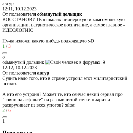
авгу
p
12:11, 10.12.2023
От пользователя
обманутый дольщик
ВОССТАНОВИТЬ в школах пионерскую и комсомольскую
организации, патриотическое воспитание, а самое главное -
ИДЕОЛОГИЮ
Ну-ка изложи какую нибудь подходящую
:-D
1
/
3
о
обманутый
дольщик
12:12, 10.12.2023
От пользователя
авгуp
Судить надо того, кто в стране устроил этот милитаристский
психоз.
А кто его устроил? Может те, кто сейчас некий сериал про
"говно на асфальте" на разрыв пятой точки пиарит и
раскручивает из всех утюгов?
:ultra:
2
/
6
1
Поделиться