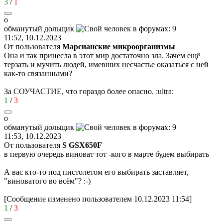
3
/
1
о
обманутый
дольщик
11:52, 10.12.2023
От пользователя
Марсианские микроорганизмы
Она и так принесла в этот мир достаточно зла. Зачем ещё
терзать и мучить людей, имевших несчастье оказаться с ней
как-то связанными?
За СОУЧАСТИЕ, что гораздо более опасно.
:ultra:
1
/
3
о
обманутый
дольщик
11:53, 10.12.2023
От пользователя
S GSX650F
в первую очередь виноват тот -кого в марте будем выбирать
А вас кто-то под пистолетом его выбирать заставляет,
"виноватого во всём"?
:-)
[Сообщение изменено пользователем 10.12.2023 11:54]
1
/
3