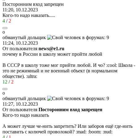
Посторонним
вход
запрещен
11:20, 10.12.2023
Кого-то надо наказать.....
4
/
2
о
обманутый
дольщик
11:24, 10.12.2023
От пользователя
news@e1.ru
почему в России в школу может пройти любой
В СССР в школу тоже мог прийти любой. И чо?
:cool:
Школа -
это не режимный и не военный объект (в нормальном
обществе).
:ultra:
12
/
2
о
обманутый
дольщик
11:27, 10.12.2023
От пользователя
Посторонним вход запрещен
Кого-то надо наказать
А может лучше че-нить запретить? Или заборов ещё где-нить
поставить с колючей проволокой?
:mad:
:boom:
:nud:
4
/
1