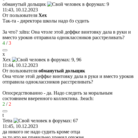
обманутый
дольщик
11:43, 10.12.2023
От пользователя
Хех
Так-та - директора школы надо бэ судить
За что?
:ultra:
Она чтоле этой деффке винтовку дала в руки и
вместо уроков отправила одноклассников расстреливать?
4
/
3
х
Хех
11:44, 10.12.2023
От пользователя
обманутый дольщик
Она чтоле этой деффке винтовку дала в руки и вместо уроков
отправила одноклассников расстреливать?
Опосредствованно - да. Надо следить за моральным
состоянием вверенного коллектива.
:beach:
2
/
2
t
Tetra
11:45, 10.12.2023
да никого не надо судить кроме отца
за то что не правильно хранил оружие