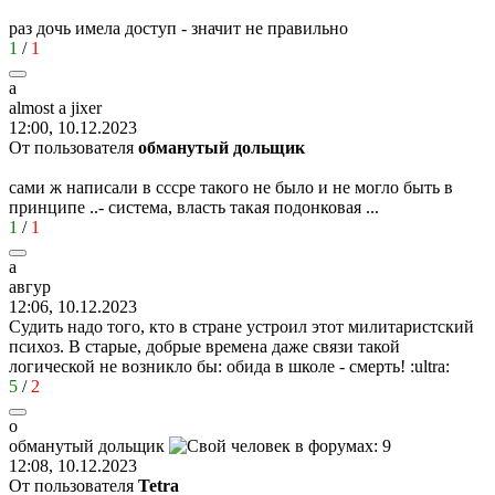
раз дочь имела доступ - значит не правильно
1
/
1
a
almost a jixer
12:00, 10.12.2023
От пользователя
обманутый дольщик
сами ж написали в сссре такого не было и не могло быть в
принципе ..- система, власть такая подонковая ...
1
/
1
а
авгу
p
12:06, 10.12.2023
Судить надо того, кто в стране устроил этот милитаристский
психоз. В старые, добрые времена даже связи такой
логической не возникло бы: обида в школе - смерть!
:ultra:
5
/
2
о
обманутый
дольщик
12:08, 10.12.2023
От пользователя
Tetra