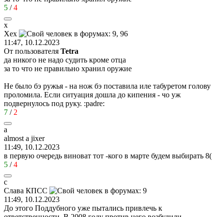
5
/
4
х
Хех
11:47, 10.12.2023
От пользователя
Tetra
да никого не надо судить кроме отца
за то что не правильно хранил оружие
Не было бэ ружья - на нож бэ поставила иле табуретом голову
проломила. Если ситуация дошла до кипения - чо уж
подвернулось под руку.
:padre:
7
/
2
a
almost a jixer
11:49, 10.12.2023
в первую очередь виноват тот -кого в марте будем выбирать
8(
5
/
4
с
Слава
КПСС
11:49, 10.12.2023
До этого Поддубного уже пытались привлечь к
ответственности. В 2008 году против него возбудили