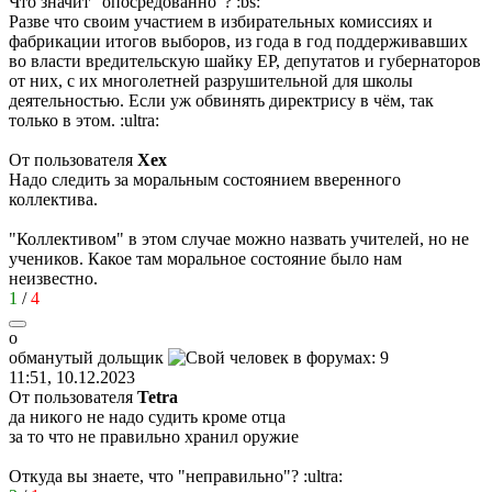
Что значит "опосредованно"?
:bs:
Разве что своим участием в избирательных комиссиях и
фабрикации итогов выборов, из года в год поддерживавших
во власти вредительскую шайку ЕР, депутатов и губернаторов
от них, с их многолетней разрушительной для школы
деятельностью. Если уж обвинять директрису в чём, так
только в этом.
:ultra:
От пользователя
Хех
Надо следить за моральным состоянием вверенного
коллектива.
"Коллективом" в этом случае можно назвать учителей, но не
учеников. Какое там моральное состояние было нам
неизвестно.
1
/
4
о
обманутый
дольщик
11:51, 10.12.2023
От пользователя
Tetra
да никого не надо судить кроме отца
за то что не правильно хранил оружие
Откуда вы знаете, что "неправильно"?
:ultra: