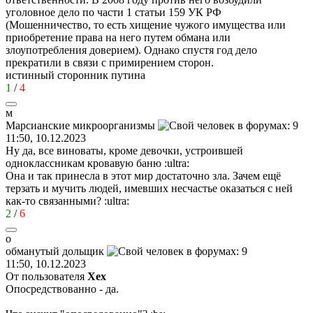
уголовное дело по части 1 статьи 159 УК РФ
(Мошенничество, то есть хищение чужого имущества или
приобретение права на него путем обмана или
злоупотребления доверием). Однако спустя год дело
прекратили в связи с примирением сторон.
истинный сторонник путина
1
/
4
м
Марсианские
микроорганизмы
11:50, 10.12.2023
Ну да, все виноваты, кроме девочки, устроившей
одноклассникам кровавую баню
:ultra:
Она и так принесла в этот мир достаточно зла. Зачем ещё
терзать и мучить людей, имевших несчастье оказаться с ней
как-то связанными?
:ultra:
2
/
6
о
обманутый
дольщик
11:50, 10.12.2023
От пользователя
Хех
Опосредствованно - да.