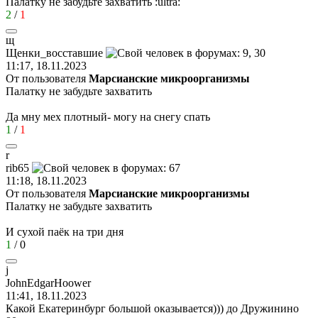
Палатку не забудьте захватить
:ultra:
2
/
1
щ
Щенки
_
восставшие
11:17, 18.11.2023
От пользователя
Марсианские микроорганизмы
Палатку не забудьте захватить
Да мну мех плотный- могу на снегу спать
1
/
1
r
rib65
11:18, 18.11.2023
От пользователя
Марсианские микроорганизмы
Палатку не забудьте захватить
И сухой паёк на три дня
1
/
0
j
JohnEdgarHoower
11:41, 18.11.2023
Какой Екатеринбург большой оказывается))) до Дружинино