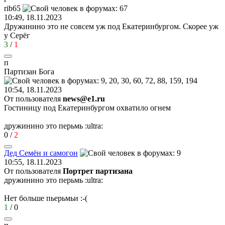
rib65
10:49, 18.11.2023
Дружинино это не совсем уж под Екатеринбургом. Скорее уж
у Серёг
3
/
1
п
Партизан
Бога
10:54, 18.11.2023
От пользователя
news@e1.ru
Гостиницу под Екатеринбургом охватило огнем
дружинино это перьмь
:ultra:
0
/
2
Дед
Семён
и
самогон
10:55, 18.11.2023
От пользователя
Портрет партизана
дружинино это перьмь
:ultra:
Нет больше пьерьмьи
:-(
1
/
0