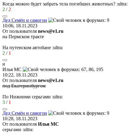
Когда можно будет забрать тела погибших животных?
:ultra:
2
/
2
Дед
Семён
и
самогон
10:06, 18.11.2023
От пользователя
news@e1.ru
на Пермском тракте
На путенском автобане
:ultra:
2
/
1
и
Илья
MC
10:22, 18.11.2023
От пользователя
news@e1.ru
под Екатеринбургом
По Нижними серьгами
:ultra:
3
/
1
Дед
Семён
и
самогон
10:28, 18.11.2023
От пользователя
Илья MC
серьгами
:ultra: