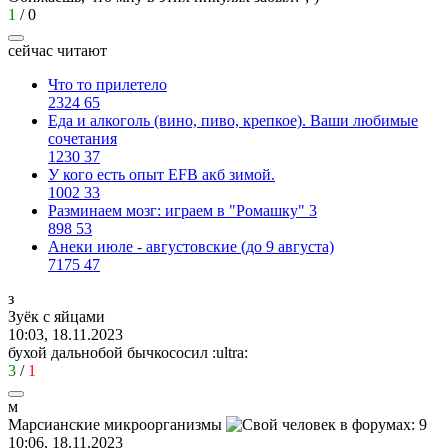
1
/
0
сейчас читают
Что то прилетело
2324
65
Еда и алкоголь (вино, пиво, крепкое). Ваши любимые
сочетания
1230
37
У кого есть опыт EFB акб зимой.
1002
33
Разминаем мозг: играем в "Ромашку" 3
898
53
Анеки июле - августовские (до 9 августа)
7175
47
з
Зуёк
с
яйцами
10:03, 18.11.2023
бухой дальнобой бычкососил
:ultra:
3
/
1
м
Марсианские
микроорганизмы
10:06, 18.11.2023