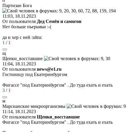
п
Партизан
Бога
11:03, 18.11.2023
От пользователя
Дед Семён и самогон
Нет больше пьерьмьи
:-(
да и хер с ней
:ultra:
1
/
1
щ
Щенки
_
восставшие
11:04, 18.11.2023
От пользователя
news@e1.ru
Гостиницу под Екатеринбургом
Фигассе "под Екатеринбургом" . До туда ехать и ехать
3
/
1
м
Марсианские
микроорганизмы
11:14, 18.11.2023
От пользователя
Щенки_восставшие
Фигассе "под Екатеринбургом" . До туда ехать и ехать