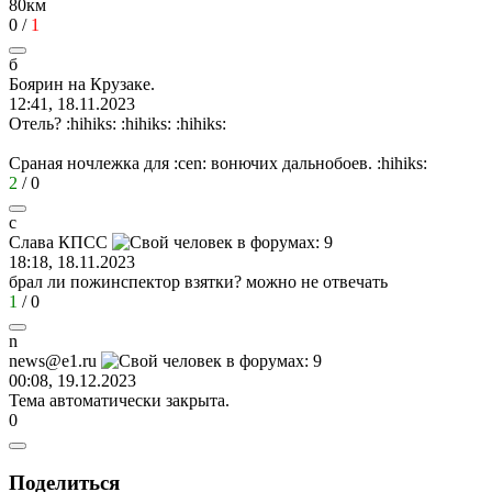
80км
0
/
1
б
Боярин
на
Крузаке
.
12:41, 18.11.2023
Отель?
:hihiks:
:hihiks:
:hihiks:
Сраная ночлежка для
:cen:
вонючих дальнобоев.
:hihiks:
2
/
0
с
Слава
КПСС
18:18, 18.11.2023
брал ли пожинспектор взятки? можно не отвечать
1
/
0
n
news@e1.ru
00:08, 19.12.2023
Тема автоматически закрыта.
0
Поделиться