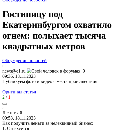
Гостиницу под
Екатеринбургом охватило
огнем: полыхает тысяча
квадратных метров
Обсуждение новостей
n
news@e1.ru
09:36, 18.11.2023
Публикуем фото и видео с места происшествия
Оригинал статьи
2
/
1
л
Л
.
е
.
н
.
т
.
я
.
й
.
09:53, 18.11.2023
Как получить деньги за нелеквидный бизнес:
1. Страхуется