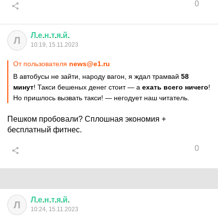
0
Л
.
е
.
н
.
т
.
я
.
й
.
Л
10:19, 15.11.2023
От пользователя
news@e1.ru
В автобусы не зайти, народу вагон, я ждал трамвай
58
минут
! Такси бешеных денег стоит — а
ехать всего ничего
!
Но пришлось вызвать такси! — негодует наш читатель.
Пешком пробовали? Сплошная экономия +
бесплатный фитнес.
0
Л
.
е
.
н
.
т
.
я
.
й
.
Л
10:24, 15.11.2023