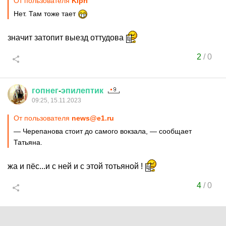
От пользователя
Kipri
Нет. Там тоже тает
значит затопит выезд оттудова
2
/
0
гопнег
-
эпилептик
09:25, 15.11.2023
От пользователя
news@e1.ru
— Черепанова стоит до самого вокзала, — сообщает
Татьяна.
жа и пёс...и с ней и с этой тотьяной !
4
/
0