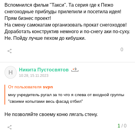
Вспомнился фильм "Такси". Та серия где к Пежо
снегоходные приблуды прилепили и посетила идея!
Прям бизнес проект!
На смену самокатам организовать прокат снегоходов!
Доработать конструктив немного и по-снегу аки по-суху.
Не. Пойду лучше пехом до кибушки.
0
Никита
Пустосвятов
Н
10:28, 15.11.2023
От пользователя
svpn
мну учредитель ругал за то что я слева от входной группы
"своими копытами весь фасад отбил"
Не позволяйте своему коню лягать стену.
1
/
0