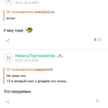
Х
10:12, 15.11.2023
От пользователя
news@e1.ru
встал
У мну тоже
4
/
0
Никита
Пустосвятов
Н
10:13, 15.11.2023
От пользователя
peppernick
Не зима это.
+3 и мокрый снег с дождем это осень.
Это предзимье.
0