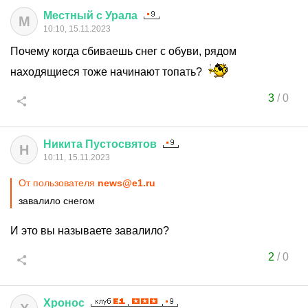
Местный
с
Урала
М
10:10, 15.11.2023
Почему когда сбиваешь снег с обуви, рядом
находящиеся тоже начинают топать?
3
/
0
Никита
Пустосвятов
Н
10:11, 15.11.2023
От пользователя
news@e1.ru
завалило снегом
И это вы называете завалило?
2
/
0
Хронос