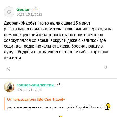
Gector
G
10:33, 15.11.2023
Дворник Жарбет что то на лающем 15 минут
рассказывал ночальнегу жека в окончании переходя на
ломаный русский из которого стало понятно что он
совокуплялся со всеми вокруг и даже с калиткой где
ходит вся родня ночальнега жека, бросил лопату в
лужу и бодрым шагом ушёл в сторону киба.. картинки
из жизни..
0
гопнег
-
эпилептик
10:45, 15.11.2023
От пользователя
!Во Сне Travel+
да, эта ночь должна стать решающей в Судьбе России!!