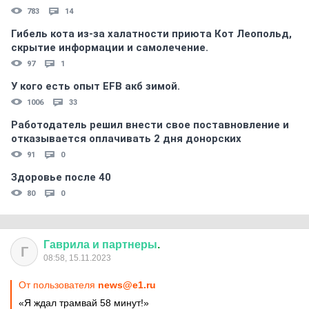
783
14
Гибель кота из-за халатности приюта Кот Леопольд,
скрытиe информации и самолечение.
97
1
У кого есть опыт EFB акб зимой.
1006
33
Работодатель решил внести свое поставновление и
отказывается оплачивать 2 дня донорских
91
0
Здоровье после 40
80
0
Гаврила
и
партнеры
.
Г
08:58, 15.11.2023
От пользователя
news@e1.ru
«Я ждал трамвай 58 минут!»