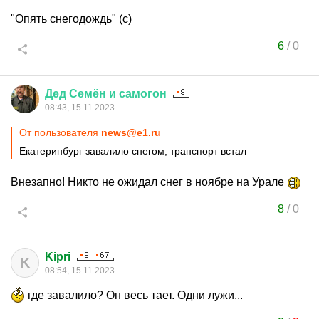
"Опять снегодождь" (с)
6
/
0
Дед
Семён
и
самогон
08:43, 15.11.2023
От пользователя
news@e1.ru
Екатеринбург завалило снегом, транспорт встал
Внезапно! Никто не ожидал снег в ноябре на Урале
8
/
0
Kipri
K
08:54, 15.11.2023
где завалило? Он весь тает. Одни лужи...