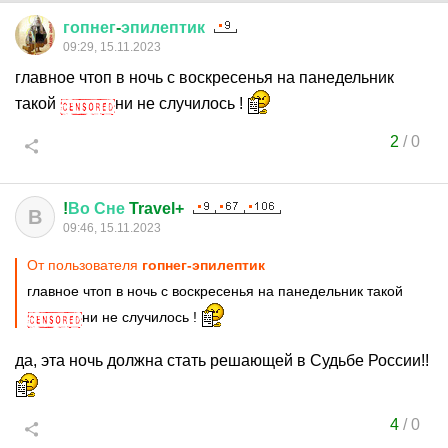
гопнег
-
эпилептик
09:29, 15.11.2023
главное чтоп в ночь с воскресенья на панедельник
такой
ни не случилось !
2
/
0
!
Во
Сне
Travel+
В
09:46, 15.11.2023
От пользователя
гопнег-эпилептик
главное чтоп в ночь с воскресенья на панедельник такой
ни не случилось !
да, эта ночь должна стать решающей в Судьбе России!!
4
/
0