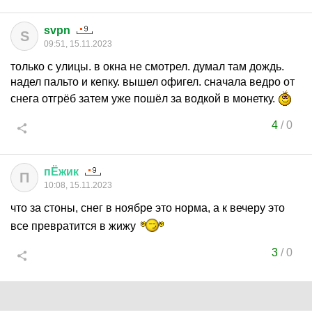
svpn
S
09:51, 15.11.2023
только с улицы. в окна не смотрел. думал там дождь.
надел пальто и кепку. вышел офигел. сначала ведро от
снега отгрёб затем уже пошёл за водкой в монетку.
4
/
0
пЁжик
П
10:08, 15.11.2023
что за стоны, снег в ноябре это норма, а к вечеру это
все превратится в жижу
3
/
0