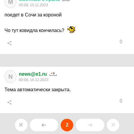
М
05:09, 15.11.2023
поедет в Сочи за короной
Чо тут ковидла кончилась?
0
news@e1.ru
N
00:08, 16.12.2023
Тема автоматически закрыта.
0
2