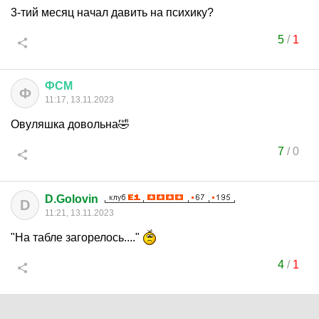
3-тий месяц начал давить на психику?
5
/
1
ФСМ
Ф
11:17, 13.11.2023
Овуляшка довольна🤣
7
/
0
D.Golovin
D
11:21, 13.11.2023
"На табле загорелось...."
4
/
1