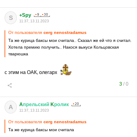
+Spy
S
11:37, 13.11.2023
От пользователя
cerg nenostradamus
Та же курица баксы мои считала.. Сказал же ей что я считал.
Хотела премию получить.. Накося выкуси Кольцовская
тварюшка
с этим на ОАК, олегарх
3
/
0
A
прельский
K
ролик
A
11:37, 13.11.2023
От пользователя
cerg nenostradamus
Та же курица баксы мои считала