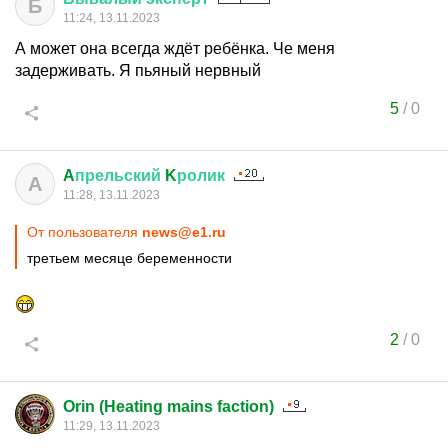
Б
11:24, 13.11.2023
А может она всегда ждёт ребёнка. Че меня
задерживать. Я пьяный нервный
5
/
0
A
прельский
K
ролик
A
11:28, 13.11.2023
От пользователя
news@e1.ru
третьем месяце беременности
2
/
0
Orin (Heating mains faction)
11:29, 13.11.2023