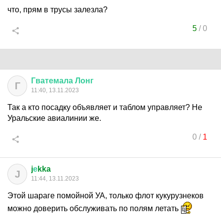
что, прям в трусы залезла?
5
/
0
Гватемала
Лонг
Г
11:40, 13.11.2023
Так а кто посадку объявляет и таблом управляет? Не
Уральские авиалинии же.
0
/
1
j
е
kka
J
11:44, 13.11.2023
Этой шараге помойной УА, только флот кукурузнеков
можно доверить обслуживать по полям летать