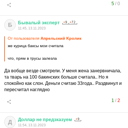
5
/
0
Бывалый
эксперт
Б
11:45, 13.11.2023
От пользователя
Aпрельский Kролик
же курица баксы мои считала
что, прям в трусы залезла
Да вобще везде смотрели. У меня жена занервничала,
та тварь на 100 бакинских больше считала.. Но я
спокойно как слон. Деньги считаю 33года.. Раздвинул и
пересчитал наглядно
1
/
2
Доллар
не
предзказуем
Д
11:54, 13.11.2023