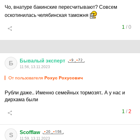
Чо, внатуре бакинские пересчитывают? Совсем
оскотинилась челябинская таможня
1
/
0
Бывалый
эксперт
Б
11:56, 13.11.2023
От пользователя
Рохус Рохусович
Рубли даже.. Именно семейных тормозят.. А у нас и
дирхама были
1
/
2
Scofflaw
S
11:59, 13.11.2023