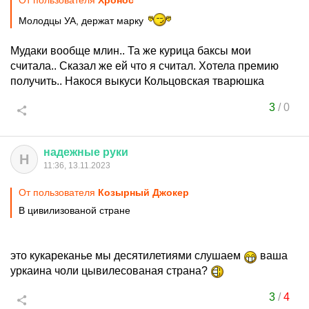
От пользователя
Хронос
Молодцы УА, держат марку
Мудаки вообще млин.. Та же курица баксы мои
считала.. Сказал же ей что я считал. Хотела премию
получить.. Накося выкуси Кольцовская тварюшка
3
/
0
надежные
руки
Н
11:36, 13.11.2023
От пользователя
Козырный Джокер
В цивилизованой стране
это кукареканье мы десятилетиями слушаем
ваша
уркаина чоли цывилесованая страна?
3
/
4