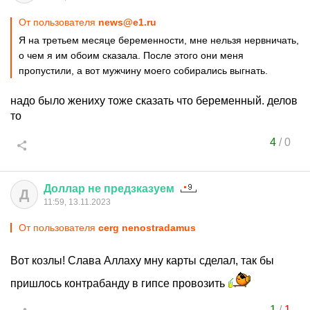
От пользователя
news@e1.ru
Я на третьем месяце беременности, мне нельзя нервничать,
о чем я им обоим сказала. После этого они меня
пропустили, а вот мужчину моего собирались выгнать.
надо было жениху тоже сказать что беременный. делов
то
4
/
0
Доллар
не
предзказуем
Д
11:59, 13.11.2023
От пользователя
cerg nenostradamus
Вот козлы! Слава Аллаху мну карты сделал, так бы
пришлось контрабанду в гипсе провозить
1
/
1