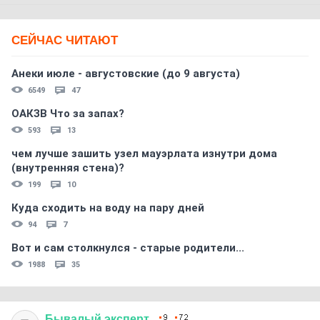
СЕЙЧАС ЧИТАЮТ
Анеки июле - августовские (до 9 августа)
6549
47
ОАКЗВ Что за запах?
593
13
чем лучше зашить узел мауэрлата изнутри дома
(внутренняя стена)?
199
10
Куда сходить на воду на пару дней
94
7
Вот и сам столкнулся - старые родители...
1988
35
Бывалый
эксперт