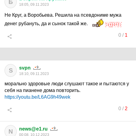
Б
18:05, 09.11.2023
Не Круг, а Воробьева. Решила на псевдониме мужа
денег рубануть, да и сынок такой же.
0
/
1
svpn
S
18:10, 09.11.2023
морально здоровые люди слушают такое и пытаются у
себя на пианене дома повторить.
https://youtu.be/L6AG9h49wek
0
/
2
news@e1.ru
N
00:08, 10.12.2023