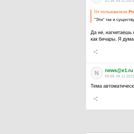
22:34, 05.11.202
От пользователя
Pr
"Эти" так и сущест
Да не, нагнетаешь 
как бичары. Я дума
news@e1.ru
N
00:09, 06.12.202
Тема автоматическ