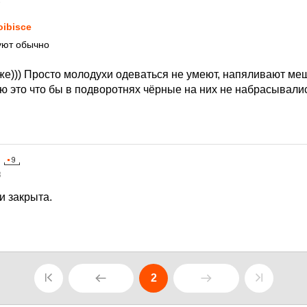
3
oibisce
вуют обычно
же))) Просто молодухи одеваться не умеют, напяливают меш
ю это что бы в подворотнях чёрные на них не набрасывалис
3
и закрыта.
2