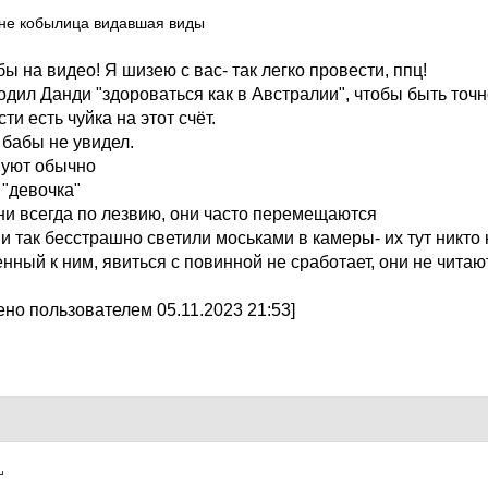
 не кобылица видавшая виды
бы на видео! Я шизею с вас- так легко провести, ппц!
одил Данди "здороваться как в Австралии", чтобы быть точ
и есть чуйка на этот счёт.
 бабы не увидел.
вуют обычно
 "девочка"
 они всегда по лезвию, они часто перемещаются
 так бесстрашно светили моськами в камеры- их тут никто 
нный к ним, явиться с повинной не сработает, они не читают
но пользователем 05.11.2023 21:53]