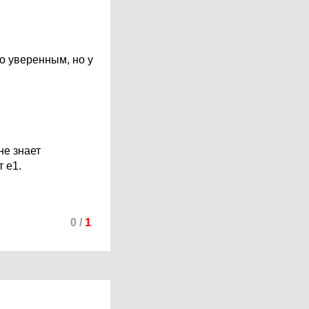
но уверенным, но у
не знает
 е1.
0
/
1