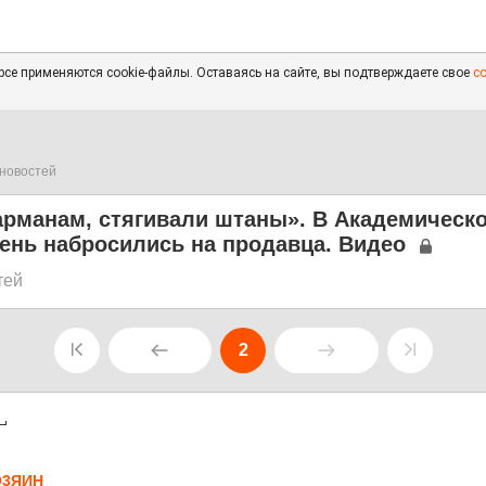
се применяются cookie-файлы. Оставаясь на сайте, вы подтверждаете свое
с
новостей
арманам, стягивали штаны». В Академическ
ень набросились на продавца. Видео
тей
2
3
О3ЯИH