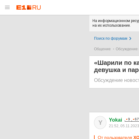
На информационном ресур
на их использование.
Поиск по форумам
Общение
Обсуждение 
«Шарили по к
девушка и пар
Обсуждение новос
Yokai
Y
21:52, 05.11.202
От пользователя
X