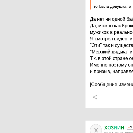
то была девушка, а
Да нет ни одной ба
Да, можно как Крок
мужиков в реальност
Я смотрел видео, и
"Эти" так и сущест
"Мерзкий дядька" и
Т.к. в этой стране
Именно поэтому они
и призыв, направле
[Сообщение измене
X
О
3
ЯИ
H
X