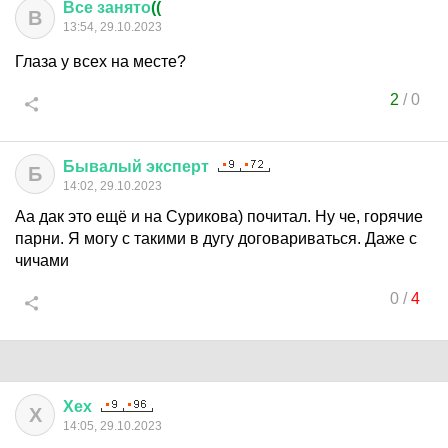
Все
занято
((
В
13:54, 29.10.2023
Глаза у всех на месте?
2
/
0
Бывалый
эксперт
Б
14:02, 29.10.2023
Аа дак это ещё и на Сурикова) почитал. Ну че, горячие
парни. Я могу с такими в дугу договариваться. Даже с
чичами
0
/
4
Хех
Х
14:05, 29.10.2023