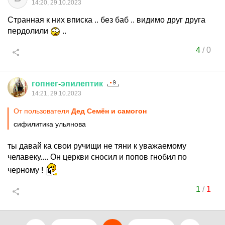
14:20, 29.10.2023
Странная к них вписка .. без баб .. видимо друг друга
пердолили
..
4
/
0
гопнег
-
эпилептик
14:21, 29.10.2023
От пользователя
Дед Семён и самогон
сифилитика ульянова
ты давай ка свои ручищи не тяни к уважаемому
челавеку.... Он церкви сносил и попов гнобил по
черному !
1
/
1