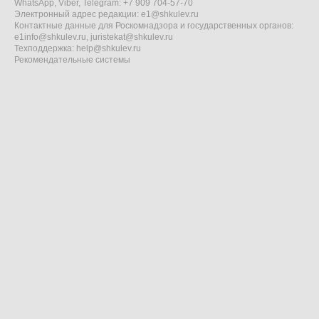
WhatsApp, Viber, Telegram: +7 909 704-57-70
Электронный адрес редакции:
e1@shkulev.ru
Контактные данные для Роскомнадзора и государственных органов:
e1info@shkulev.ru
,
juristekat@shkulev.ru
Техподдержка:
help@shkulev.ru
Рекомендательные системы