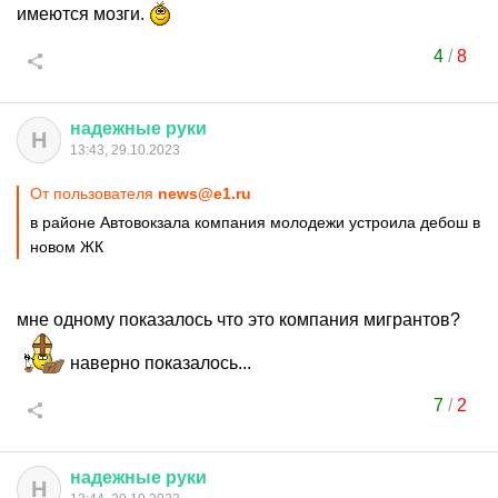
имеются мозги.
4
/
8
надежные
руки
Н
13:43, 29.10.2023
От пользователя
news@e1.ru
в районе Автовокзала компания молодежи устроила дебош в
новом ЖК
мне одному показалось что это компания мигрантов?
наверно показалось...
7
/
2
надежные
руки
Н