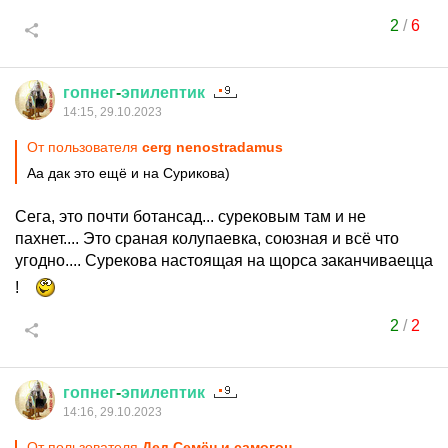
2
/
6
гопнег
-
эпилептик
14:15, 29.10.2023
От пользователя
cerg nenostradamus
Аа дак это ещё и на Сурикова)
Сега, это почти ботансад... сурековым там и не
пахнет.... Это сраная колупаевка, союзная и всё что
угодно.... Сурекова настоящая на щорса заканчиваецца
!
2
/
2
гопнег
-
эпилептик
14:16, 29.10.2023
От пользователя
Дед Семён и самогон