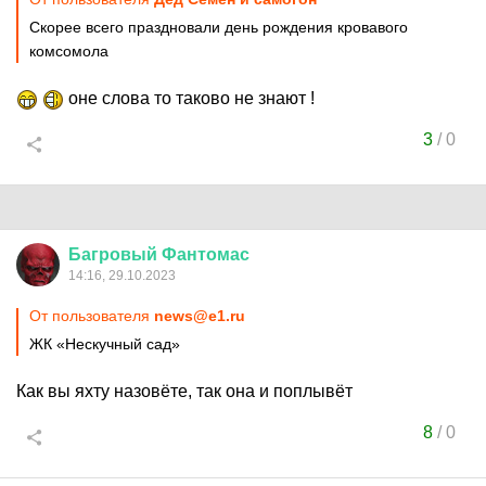
Скорее всего праздновали день рождения кровавого
комсомола
оне слова то таково не знают !
3
/
0
Багровый
Фантомас
14:16, 29.10.2023
От пользователя
news@e1.ru
ЖК «Нескучный сад»
Как вы яхту назовёте, так она и поплывёт
8
/
0