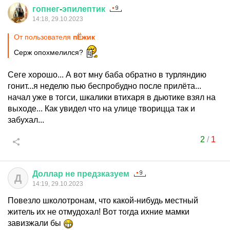
гопнег
-
эпилептик
14:18, 29.10.2023
От пользователя
пЁжик
Серж опохмелился?
Сеге хорошо... А вот мну баба обратно в турляндию
гонит...я неделю пью беспробудно после прилёта...
начал уже в тогси, шкалики втихаря в дьютике взял на
выходе... Как увидел что на улице творицца так и
забухал...
2
/
1
Доллар
не
предзказуем
Д
14:19, 29.10.2023
Повезло школотронам, что какой-нибудь местный
житель их не отмудохал! Вот тогда ихние мамки
завизжали бы