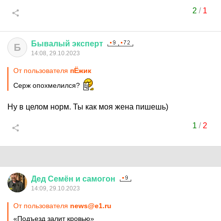
2
/
1
Бывалый
эксперт
Б
14:08, 29.10.2023
От пользователя
пЁжик
Серж опохмелился?
Ну в целом норм. Ты как моя жена пишешь)
1
/
2
Дед
Семён
и
самогон
14:09, 29.10.2023
От пользователя
news@e1.ru
«Подъезд залит кровью»