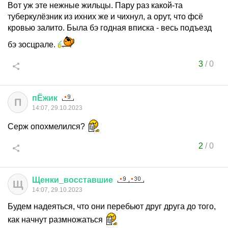
Вот уж эте нежные жильцы. Пару раз какой-та
туберкулёзник из ихних же и чихнул, а орут, что фсё
кровью залито. Была бэ годная вписка - весь подъезд
бэ зосцрале.
3
/
0
пЁжик
П
14:07, 29.10.2023
Серж опохмелился?
2
/
0
Щенки
_
восставшие
Щ
14:07, 29.10.2023
Будем надеяться, что они перебьют друг друга до того,
как начнут размножаться