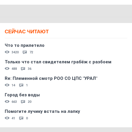
СЕЙЧАС ЧИТАЮТ
Что то прилетело
3420
72
Только что стал свидетелем грабёж с разбоем
488
36
Re: Племеннoй смoтр РOO CO ЦПС "УРАЛ"
14
1
Город без воды
663
20
Помогите лучику встать на лапку
41
0