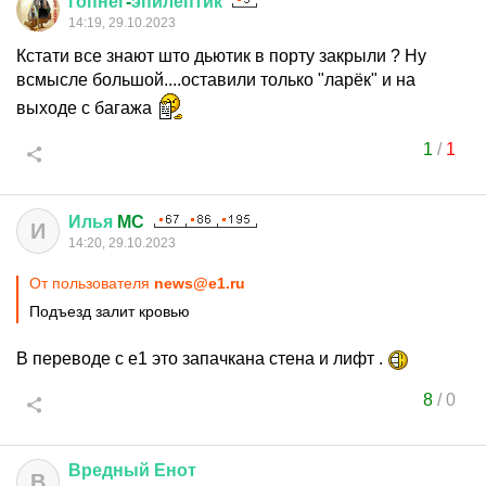
гопнег
-
эпилептик
14:19, 29.10.2023
Кстати все знают што дьютик в порту закрыли ? Ну
всмысле большой....оставили только "ларёк" и на
выходе с багажа
1
/
1
Илья
MC
И
14:20, 29.10.2023
От пользователя
news@e1.ru
Подъезд залит кровью
В переводе с е1 это запачкана стена и лифт .
8
/
0
Вредный
Енот
В