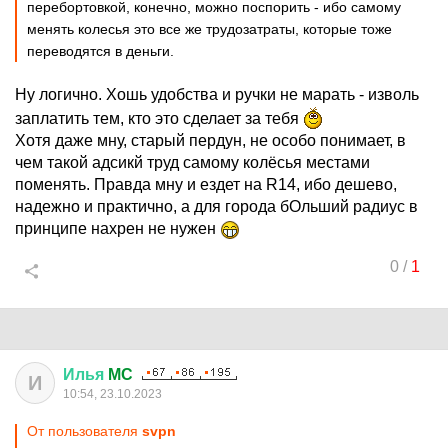
перебортовкой, конечно, можно поспорить - ибо самому
менять колесья это все же трудозатраты, которые тоже
переводятся в деньги.
Ну логично. Хошь удобства и ручки не марать - изволь
заплатить тем, кто это сделает за тебя
Хотя даже мну, старый пердун, не особо понимает, в
чем такой адсикй труд самому колёсья местами
поменять. Правда мну и ездет на R14, ибо дешево,
надежно и практично, а для города бОльший радиус в
принципе нахрен не нужен
0
/
1
Илья
MC
И
10:54, 23.10.2023
От пользователя
svpn