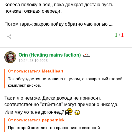
Колёса положу в ряд , пока домкрат достаю пусть
полежат ожидая очереди .
Потом гараж закрою пойду обратно чаю попью ....
1
/
1
Orin (Heating mains faction)
10:54, 23.10.2023
От пользователя
MetalHeart
Так обсуждается не машина в целом, а конкретный второй
комплект дисков.
Так и я о нем же. Диски дохода не приносят,
соответственно "отбиться" могут примерно никогда.
Или мну чота не догоняед?
От пользователя
peppernick
Про второй комплект по сравнению с сезонной