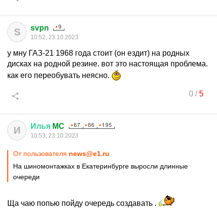
svpn
S
10:52, 23.10.2023
у мну ГАЗ-21 1968 года стоит (он ездит) на родных
дисках на родной резине. вот это настоящая проблема.
как его переобувать неясно.
0
/
5
Илья
MC
И
10:53, 23.10.2023
От пользователя
news@e1.ru
На шиномонтажках в Екатеринбурге выросли длинные
очереди
Ща чаю попью пойду очередь создавать .