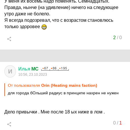
У меня их восемь надо поменять. Семнадцатых.
Правда, нынче (на удивление) ничего на следующее
утро даже не болело.
Я всегда подозревал, что с возрастом становлюсь
только здоровее
2
/
0
Илья
MC
И
10:56, 23.10.2023
От пользователя
Orin (Heating mains faction)
для города бОльший радиус в принципе нахрен не нужен
Дело привычки . Мне после 18 ых ниже в лом .
0
/
1