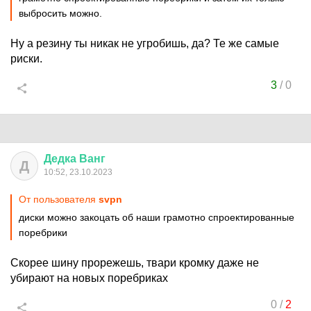
выбросить можно.
Ну а резину ты никак не угробишь, да? Те же самые
риски.
3
/
0
Дедка
Ванг
Д
10:52, 23.10.2023
От пользователя
svpn
диски можно закоцать об наши грамотно спроектированные
поребрики
Скорее шину прорежешь, твари кромку даже не
убирают на новых поребриках
0
/
2