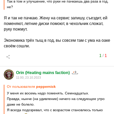
Так в том и улучшение, что руки не пачкаешь два раза в год,
не?
Я и так не пачкаю. Жену на сервис запишу, съездит, ей
поменяют, летние диски помоют, в чехольчик сложат,
руку пожмут.
Экономика трёх тыщ в год, вы совсем там с ума на оаке
своём сошли.
1
/
1
Orin (Heating mains faction)
11:00, 23.10.2023
От пользователя
peppernick
У меня их восемь надо поменять. Семнадцатых.
Правда, нынче (на удивление) ничего на следующее утро
даже не болело.
Я всегда подозревал, что с возрастом становлюсь только