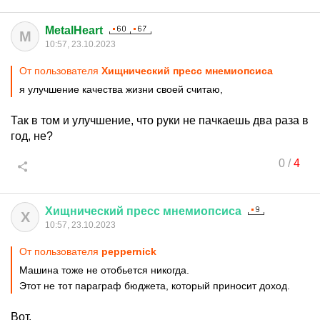
MetalHeart
M
10:57, 23.10.2023
От пользователя
Хищнический пресс мнемиопсиса
я улучшение качества жизни своей считаю,
Так в том и улучшение, что руки не пачкаешь два раза в
год, не?
0
/
4
Хищнический
пресс
мнемиопсиса
Х
10:57, 23.10.2023
От пользователя
peppernick
Машина тоже не отобьется никогда.
Этот не тот параграф бюджета, который приносит доход.
Вот.