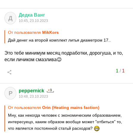
Дедка
Ванг
Д
10:45, 23.10.2023
От пользователя
MikKors
Дай денег на второй комплект литья диаметром 17..
Это тебе минимум месяц подработки, дорогуша, и то,
если личиком смазлива😉
1
/
1
peppernick
P
10:48, 23.10.2023
От пользователя
Orin (Heating mains faction)
Мну, как некогда человек с экономическим образованием,
интересуецо, каким образом вообще может "отбиться" то,
что является постоянной статьй расходов?