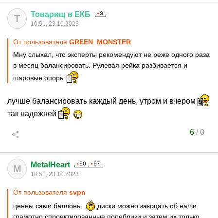
Товарищ
в
ЕКБ
Т
10:51, 23.10.2023
От пользователя
GREEN_MONSTER
Мну слыхал, что эксперты рекомендуют не реже одного раза
в месяц балансировать. Рулевая рейка разбивается и
шаровые опоры
лучше балансировать каждый день, утром и вчером
так надежней
6
/
0
MetalHeart
M
10:51, 23.10.2023
От пользователя
svpn
ценны сами баллоны.
диски можно закоцать об наши
грамотно спроектированные поребрики и затем их только