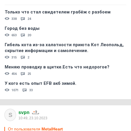
Только что стал свидетелем грабёж с разбоем
338
24
Город без воды
653
20
Гибель кота из-за халатности приюта Кот Леопольд,
скрытиe информации и самолечение.
315
2
Меняю проводку в щитке.Есть что недорогое?
456
25
У кого есть опыт EFB акб зимой.
1071
33
svpn
S
10:49, 23.10.2023
От пользователя
MetalHeart