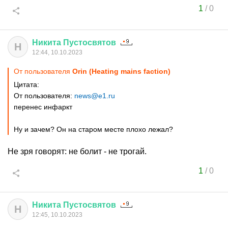
1
/
0
Никита
Пустосвятов
Н
12:44, 10.10.2023
От пользователя
Orin (Heating mains faction)
Цитата:
От пользователя:
news@e1.ru
перенес инфаркт
Ну и зачем? Он на старом месте плохо лежал?
Не зря говорят: не болит - не трогай.
1
/
0
Никита
Пустосвятов
Н
12:45, 10.10.2023