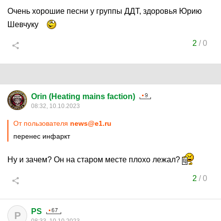
Очень хорошие песни у группы ДДТ, здоровья Юрию
Шевчуку
2
/
0
Orin (Heating mains faction)
08:32, 10.10.2023
От пользователя
news@e1.ru
перенес инфаркт
Ну и зачем? Он на старом месте плохо лежал?
2
/
0
PS
P