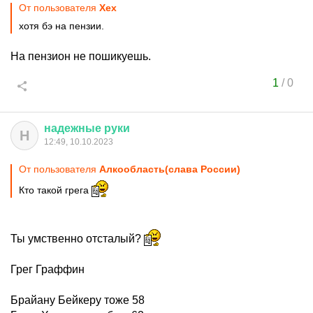
От пользователя
Хех
хотя бэ на пензии.
На пензион не пошикуешь.
1
/
0
надежные
руки
Н
12:49, 10.10.2023
От пользователя
Алкообласть(слава России)
Кто такой грега
Ты умственно отсталый?
Грег Граффин
Брайану Бейкеру тоже 58