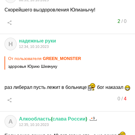
08:33, 10.10.2023
Скорейшего выздоровления Юлианычу!
2
/
0
надежные
руки
Н
12:34, 10.10.2023
От пользователя
GREEN_MONSTER
здоровья Юрию Шевчуку
раз либерал пусть лежит в больнице
бог наказал
0
/
4
Алкообласть
(
слава
России
)
А
12:35, 10.10.2023