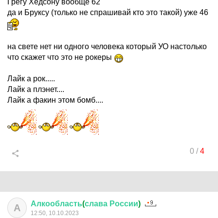
Грегу Хедсону вообще 62
да и Бруксу (только не спрашивай кто это такой) уже 46
на свете нет ни одного человека который УО настолько
что скажет что это не рокеры
Лайк а рок.....
Лайк а плэнет....
Лайк а факин этом бомб....
0
/
4
Алкообласть
(
слава
России
)
А
12:50, 10.10.2023