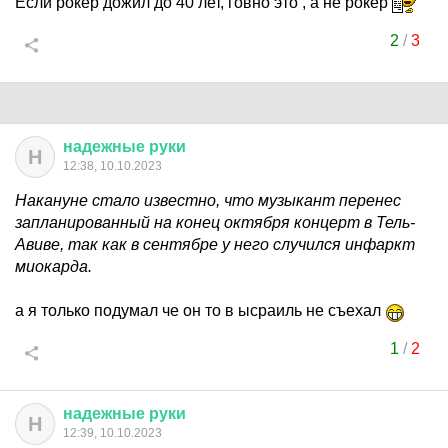
Если рокер дожил до 40 лет, говно это , а не рокер
2
/
3
надежные
руки
Н
12:38, 10.10.2023
Накануне стало известно, что музыкант перенес
запланированный на конец октября концерт в Тель-
Авиве, так как в сентябре у него случился инфаркт
миокарда.
а я только подумал че он то в ысраиль не съехал
1
/
2
надежные
руки
Н
12:39, 10.10.2023