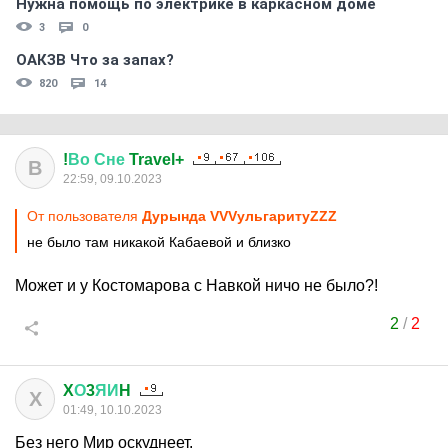
Нужна помощь по электрике в каркасном доме
3
0
ОАКЗВ Что за запах?
820
14
!
Во
Сне
Travel+
В
22:59, 09.10.2023
От пользователя
Дурында VVVульгаритуZZZ
не было там никакой Кабаевой и близко
Может и у Костомарова с Навкой ничо не было?!
2
/
2
X
О
3
ЯИ
H
X
01:49, 10.10.2023
Без него Мир оскуднеет.