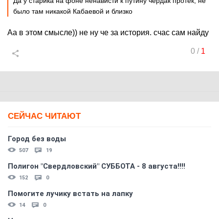
Да у старика на фоне ненависти к путину чердак протек, не
было там никакой Кабаевой и близко
Аа в этом смысле)) не ну че за история. счас сам найду
0
/
1
СЕЙЧАС ЧИТАЮТ
Город без воды
507
19
Полигон "Свердловский" СУББОТА - 8 августа!!!!
152
0
Помогите лучику встать на лапку
14
0