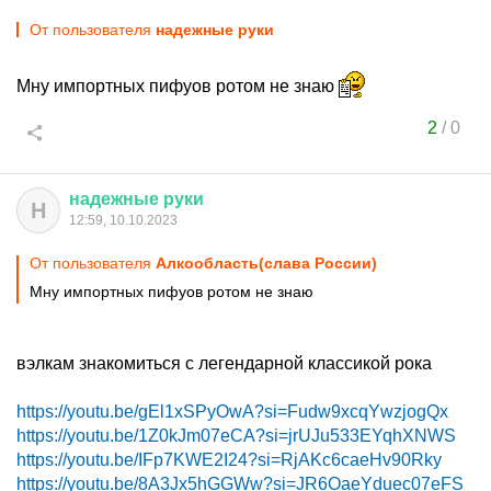
От пользователя
надежные руки
Мну импортных пифуов ротом не знаю
2
/
0
надежные
руки
Н
12:59, 10.10.2023
От пользователя
Алкообласть(слава России)
Мну импортных пифуов ротом не знаю
вэлкам знакомиться с легендарной классикой рока
https://youtu.be/gEl1xSPyOwA?si=Fudw9xcqYwzjogQx
https://youtu.be/1Z0kJm07eCA?si=jrUJu533EYqhXNWS
https://youtu.be/IFp7KWE2I24?si=RjAKc6caeHv90Rky
https://youtu.be/8A3Jx5hGGWw?si=JR6OaeYduec07eFS