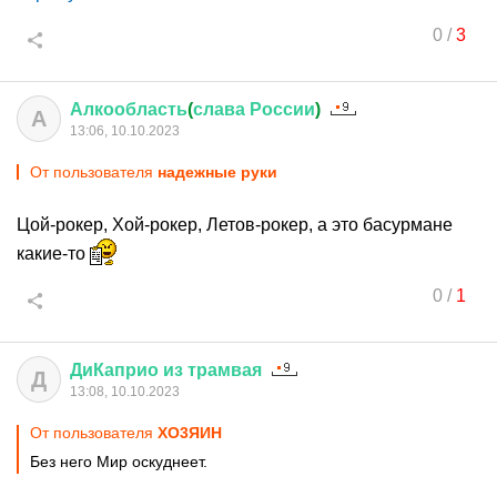
0
/
3
Алкообласть
(
слава
России
)
А
13:06, 10.10.2023
От пользователя
надежные руки
Цой-рокер, Хой-рокер, Летов-рокер, а это басурмане
какие-то
0
/
1
ДиКаприо
из
трамвая
Д
13:08, 10.10.2023
От пользователя
XО3ЯИH
Без него Мир оскуднеет.