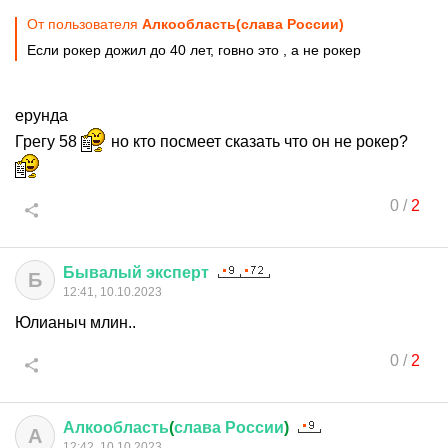
От пользователя
Алкообласть(слава России)
Если рокер дожил до 40 лет, говно это , а не рокер
ерунда
Грегу 58
но кто посмеет сказать что он не рокер?
0
/
2
Бывалый
эксперт
Б
12:41, 10.10.2023
Юлианыч млин..
0
/
2
Алкообласть
(
слава
России
)
А
12:42, 10.10.2023