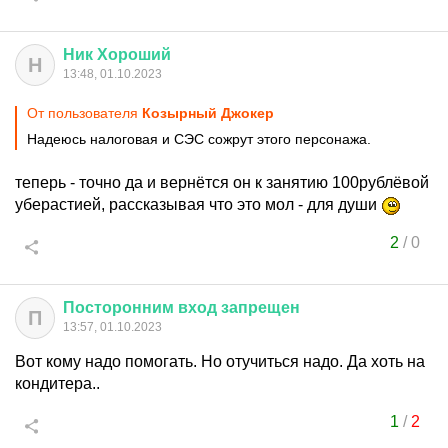
Ник
Хороший
Н
13:48, 01.10.2023
От пользователя
Козырный Джокер
Надеюсь налоговая и СЭС сожрут этого персонажа.
теперь - точно да и вернётся он к занятию 100рублёвой
уберастией, рассказывая что это мол - для души
2
/
0
Посторонним
вход
запрещен
П
13:57, 01.10.2023
Вот кому надо помогать. Но отучиться надо. Да хоть на
кондитера..
1
/
2