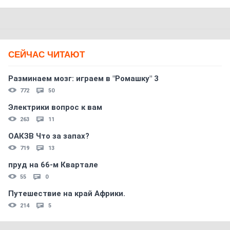
СЕЙЧАС ЧИТАЮТ
Разминаем мозг: играем в "Ромашку" 3
772
50
Электрики вопрос к вам
263
11
ОАКЗВ Что за запах?
719
13
пруд на 66-м Квартале
55
0
Путешествие на край Африки.
214
5