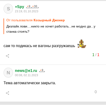
+Spy
S
23:19, 01.10.2023
От пользователя
Козырный Джокер
Дизлайк лови....никто не хочет работать...не модно да...у
станка стоять?
сам то подикась не вагоны разгружаешь
1
/
1
news@e1.ru
N
00:08, 02.11.2023
Тема автоматически закрыта.
0