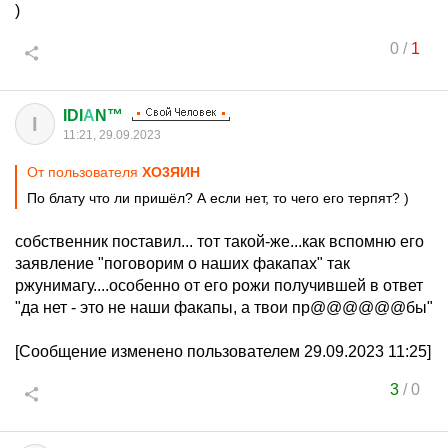
)
0
/
1
IDI
А
N™
I
11:21, 29.09.2023
От пользователя
XО3ЯИH
По блату что ли пришёл? А если нет, то чего его терпят? )
собственник поставил... тот такой-же...как вспомню его
заявление "поговорим о наших факапах" так
ржунимагу....особенно от его рожи получившей в ответ
"да нет - это не наши факапы, а твои пр@@@@@@бы"
[Сообщение изменено пользователем 29.09.2023 11:25]
3
/
0