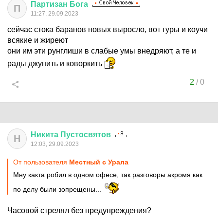
Партизан
Бога
П
11:27, 29.09.2023
сейчас стока баранов новых выросло, вот гуры и коучи
всякие и жиреют
они им эти рунглиши в слабые умы внедряют, а те и
рады джунить и коворкить
2
/
0
Никита
Пустосвятов
Н
12:03, 29.09.2023
От пользователя
Местный с Урала
Мну какта робил в одном офесе, так разговоры акромя как
по делу были зопрещены...
Часовой стрелял без предупреждения?