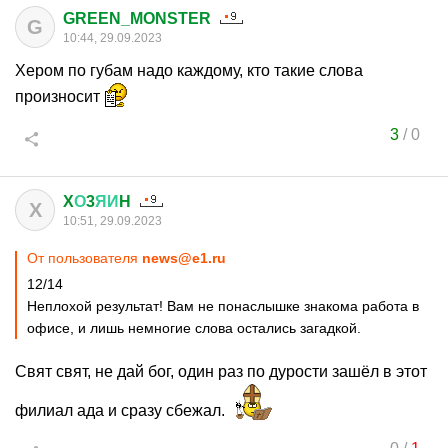
GREEN_MONSTER
G
10:44, 29.09.2023
Хером по губам надо каждому, кто такие слова
произносит
3
/
0
X
О
3
ЯИ
H
X
10:51, 29.09.2023
От пользователя
news@e1.ru
12/14
Неплохой результат! Вам не понаслышке знакома работа в
офисе, и лишь немногие слова остались загадкой.
Свят свят, не дай бог, один раз по дурости зашёл в этот
филиал ада и сразу сбежал.