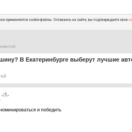
се применяются cookie-файлы. Оставаясь на сайте, вы подтверждаете свое
с
новостей
ашину? В Екатеринбурге выберут лучшие ав
тей
3
 номинироваться и победить