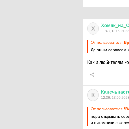
Хомяк
_
на
_
С
Х
11:43, 13.09.202
От пользователя
Вр
Да оным сервисам м
Как и любителям к
Канечьнаст
К
12:36, 13.09.202
От пользователя
!В
пора открывать сер
и питомники с желе