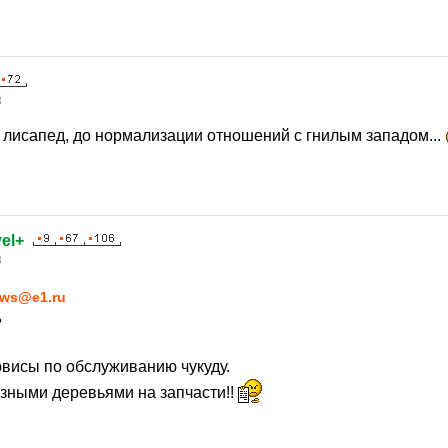
3
а лисапед, до нормализации отношений с гнилым западом...
el+
3
ws@e1.ru
?
рвисы по обслуживанию чукуду.
езными деревьями на запчасти!!