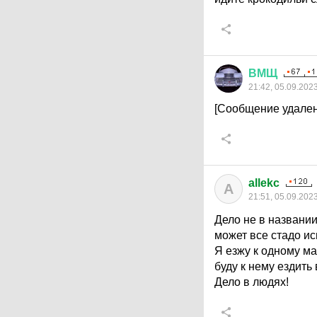
ВМЩ
21:42, 05.09.202
[Сообщение удален
allekc
A
21:51, 05.09.202
Дело не в названии
может все стадо ис
Я езжу к одному ма
буду к нему ездить 
Дело в людях!