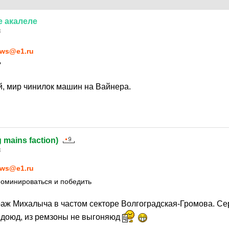
е
акалеле
3
ws@e1.ru
?
й, мир чинилок машин на Вайнера.
g mains faction)
3
ws@e1.ru
номинироваться и победить
ораж Михалыча в частом секторе Волгоградская-Громова. Се
ь доюд, из ремзоны не выгоняюд