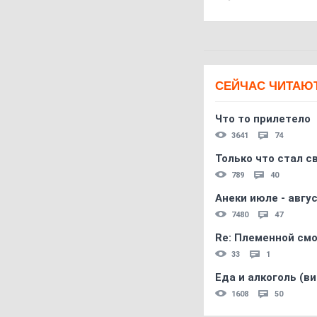
СЕЙЧАС ЧИТАЮ
Что то прилетело
3641
74
Только что стал с
789
40
Анеки июле - авгус
7480
47
Re: Племеннoй см
33
1
Еда и алкоголь (в
1608
50