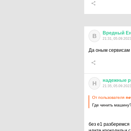
Вредный
Е
В
21:31, 05.09.202
Да оным сервисам 
надежные
р
Н
21:35, 05.09.202
От пользователя
ne
Где чинить машину
без е1 разберемся 
идите крокодильи 