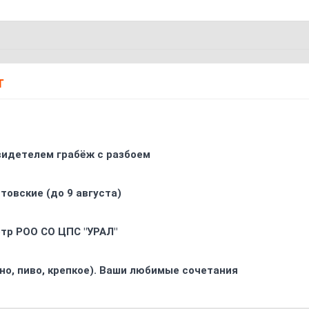
Т
видетелем грабёж с разбоем
товские (до 9 августа)
oтр РOO CO ЦПС "УРАЛ"
ино, пиво, крепкое). Ваши любимые сочетания