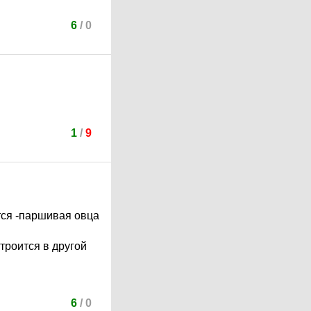
6
/
0
1
/
9
ится -паршивая овца
строится в другой
6
/
0