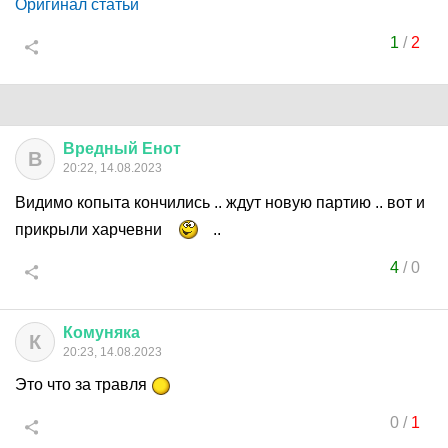
Оригинал статьи
1
/
2
Вредный
Енот
В
20:22, 14.08.2023
Видимо копыта кончились .. ждут новую партию .. вот и
прикрыли харчевни
..
4
/
0
Комуняка
К
20:23, 14.08.2023
Это что за травля
0
/
1