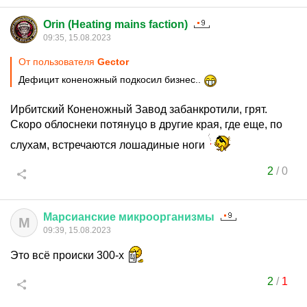
Orin (Heating mains faction)
09:35, 15.08.2023
От пользователя
Gector
Дефицит коненожный подкосил бизнес..
Ирбитский Коненожный Завод забанкротили, грят.
Скоро облоснеки потянуцо в другие края, где еще, по
слухам, встречаются лошадиные ноги
2
/
0
Марсианские
микроорганизмы
М
09:39, 15.08.2023
Это всё происки 300-х
2
/
1