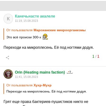
Канечьнасте
акалеле
К
11:19, 15.08.2023
От пользователя
Марсианские микроорганизмы
Это всё происки 300-х
Переходи на микроплесень. Её под ногтями додуя.
1
/
1
Orin (Heating mains faction)
11:41, 15.08.2023
От пользователя
Хухр-Мухр
Переходи на микроплесень. Её под ногтями додуя.
Грят еще права бактериев-пушистиков никто не