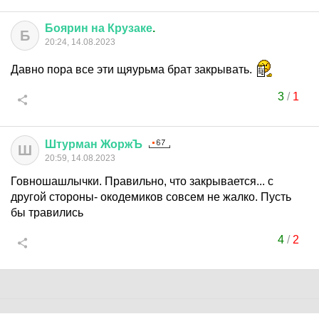
Боярин
на
Крузаке
.
Б
20:24, 14.08.2023
Давно пора все эти щяурьма брат закрывать.
3
/
1
Штурман
ЖоржЪ
Ш
20:59, 14.08.2023
Говношашлычки. Правильно, что закрывается... с
другой стороны- окодемиков совсем не жалко. Пусть
бы травились
4
/
2