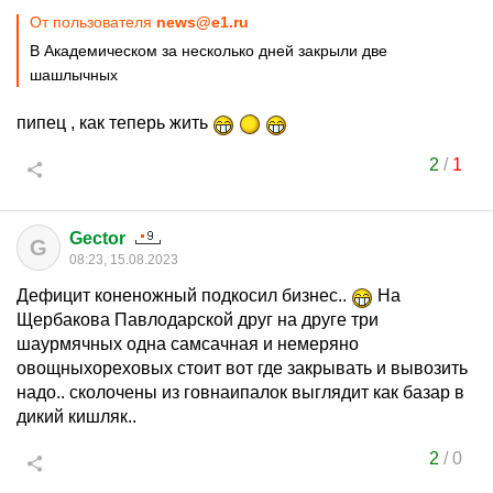
От пользователя
news@e1.ru
В Академическом за несколько дней закрыли две
шашлычных
пипец , как теперь жить
2
/
1
Gector
G
08:23, 15.08.2023
Дефицит коненожный подкосил бизнес..
На
Щербакова Павлодарской друг на друге три
шаурмячных одна самсачная и немеряно
овощныхореховых стоит вот где закрывать и вывозить
надо.. сколочены из говнаипалок выглядит как базар в
дикий кишляк..
2
/
0