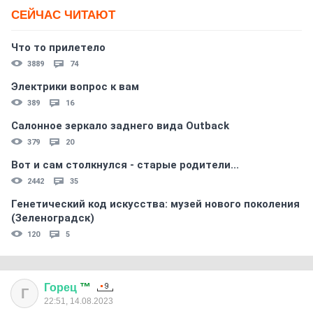
СЕЙЧАС ЧИТАЮТ
Что то прилетело
3889
74
Электрики вопрос к вам
389
16
Салонное зеркало заднего вида Outback
379
20
Вот и сам столкнулся - старые родители...
2442
35
Генетический код искусства: музей нового поколения
(Зеленоградск)
120
5
Горец
™
Г
22:51, 14.08.2023