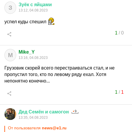
Зуёк
с
яйцами
З
13:12, 04.08.2023
успел куды спешил
1
/
0
Mike_Y
M
13:16, 04.08.2023
Грузовик скорей всего перестраиваться стал, и не
пропустил того, кто по левому ряду ехал. Хотя
непонятно конечно...
1
/
1
Дед
Семён
и
самогон
13:35, 04.08.2023
От пользователя
news@e1.ru