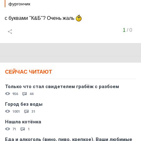
фургончик
с буквами "К&Б"? Очень жаль
1
/
0
СЕЙЧАС ЧИТАЮТ
Только что стал свидетелем грабёж с разбоем
956
44
Город без воды
1001
31
Нашла котёнка
71
1
Еда и алкоголь (вино, пиво, крепкое). Ваши любимые