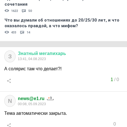
сочетания
1622
50
Что вы думали об отношениях до 20/25/30 лет, и что
оказалось правдой, а что мифом?
433
14
Знатный
мегапихарь
З
13:41, 04.08.2023
А солярис там что делает?!
1
/
0
news@e1.ru
N
00:08, 05.09.2023
Тема автоматически закрыта.
0