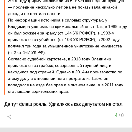
2019 году фирму исключили из ЕГРЮЛ как недействующую
— последние несколько лет она не показывала никакой
доход и не платила налоги.
По информации источника в силовых структурах, у
Владимира уже имелся криминальный опыт. Так, в 1989 году
он был осужден за кражу (ст. 144 УК РСФСР), в 1993-м
привлекался за убийство (ст. 103 УК РСФСР), в 2002 году
получил три года за умышленное уничтожение имущества
(ч. 2 ст. 167 УК РФ).
Согласно судебной картотеке, в 2013 году Владимир
привлекался за грабеж, совершенный группой лиц, и
находился под стражей. Однако в 2014-м производство по
этому делу в отношении него прекратили. Также он
попадался на езде без прав и в пьяном виде, а в 2011 году
его лишали водительских прав.
Да тут флеш рояль. Удивляюсь как депутатом не стал.
4
/
0