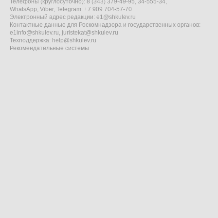
Телефоны (круглосуточно): 8 (343) 379-49-95, 34-555-34,
WhatsApp, Viber, Telegram: +7 909 704-57-70
Электронный адрес редакции:
e1@shkulev.ru
Контактные данные для Роскомнадзора и государственных органов:
e1info@shkulev.ru
,
juristekat@shkulev.ru
Техподдержка:
help@shkulev.ru
Рекомендательные системы