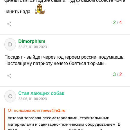
финал был бэ тод же самый. Туд ф самом осбесте чо-та
чинить нада.
2
/
4
Dimorphism
D
22:37, 01.08.2023
Посадят - выйдет через год героем россии, подумаешь.
Настоящему патриоту нечего бояться тюрьмы.
3
/
2
Стая
лающих
собак
С
23:06, 01.08.2023
От пользователя
news@e1.ru
оптовая торговля лесоматериалами, строительными
материалами и санитарно-техническим оборудованием. В