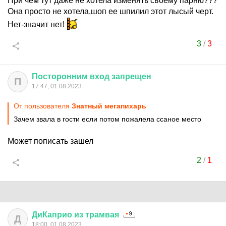
При чем тут даже не хотела изменять своему парню???
Она просто не хотела,шоп ее шпилил этот лысый черт.
Нет-значит нет!
3
/
3
Посторонним
вход
запрещен
П
17:47, 01.08.2023
От пользователя
Знатный мегапихарь
Зачем звала в гости если потом пожалела ссаное место
Может пописать зашел
2
/
1
ДиКаприо
из
трамвая
Д
18:00, 01.08.2023