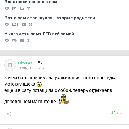
Электрики вопрос к вам
291
11
Вот и сам столкнулся - старые родители...
2239
35
У кого есть опыт EFB акб зимой.
970
31
пЁжик
П
16:06, 01.08.2023
зачем баба принимала ухаживания этого пересидка-
мотоклупщека
еще и в хату потащила с собой, теперь отдыхает в
деревянном макинтоше
14
/
1