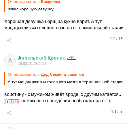
От пользователя
Комуняка
извел хорошую девушку.
Хорошая девушка борщ на кухне варит. А тут
мацацыклизьм головного мозга в терминальной стадии
12
/
15
A
прельский
K
ролик
A
16:03, 01.08.2023
От пользователя
Дед Семён и самогон
А тут мацацыклизьм головного мозга в терминальной стадии
воистину - с мужиком живёт вроде, с другим катается..
нетяжелого поведения особа как она есть
13
/
5