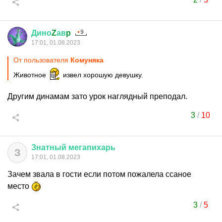
Дино
Z
ав
p
17:01, 01.08.2023
От пользователя
Комуняка
Животное
извел хорошую девушку.
Другим динамам зато урок наглядный преподал.
3
/
10
Знатный
мегапихарь
З
17:01, 01.08.2023
Зачем звала в гости если потом пожалела ссаное
место
3
/
5