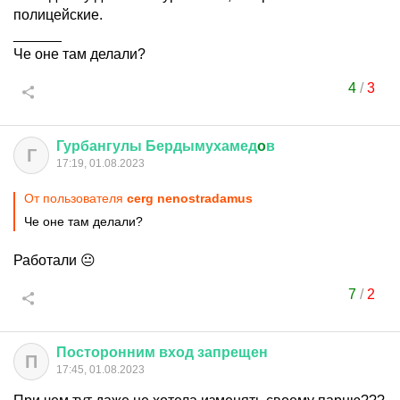
полицейские.
______
Че оне там делали?
4
/
3
Гурбангулы
Бердымухамед
o
в
Г
17:19, 01.08.2023
От пользователя
cerg nenostradamus
Че оне там делали?
Работали 😐
7
/
2
Посторонним
вход
запрещен
П
17:45, 01.08.2023