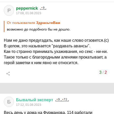
peppernick
P
17:08, 01.08.2023
От пользователя
ЗдрасьтеВам
возможно до подобного бы не дошло.
Нам не дано предугадать, как наше слово отзовется.(с)
В целом, это называется "раздавать авансы".
Как-то странно принимать ухаживания, но секс - ни-ни.
Такое только с благородными аленями прокатывает, а
герой заметки к ним явно не относится.
3
/
2
Бывалый
эксперт
Б
17:12, 01.08.2023
Весь день у дома на Фурманова, 114 работали