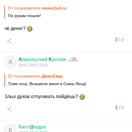
От пользователя
news@e1.ru
По рукам пошли!
чё денег?
3
/
0
A
прельский
K
ролик
A
18:02, 28.07.2023
От пользователя
ДиноZавp
Тоже хочу. Возьмите меня в Сима-Ленд!
Злых духов отпугивать пойдёшь?
3
/
0
Касс
@
ндра
К