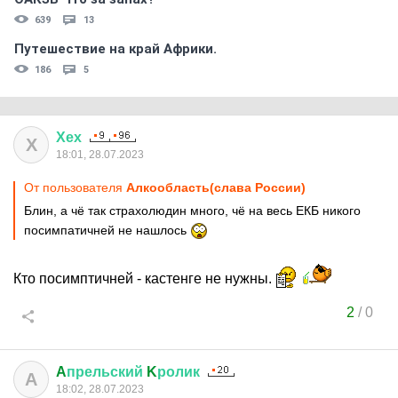
639
13
Путешествие на край Африки.
186
5
Хех
Х
18:01, 28.07.2023
От пользователя
Алкообласть(слава России)
Блин, а чё так страхолюдин много, чё на весь ЕКБ никого
посимпатичней не нашлось
Кто посимптичней - кастенге не нужны.
2
/
0
A
прельский
K
ролик
A
18:02, 28.07.2023