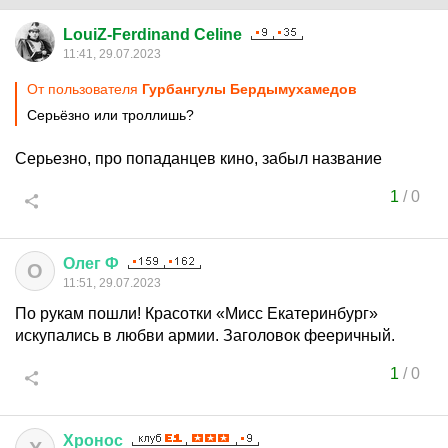
LouiZ-Ferdinand Celine
11:41, 29.07.2023
От пользователя
Гурбангулы Бердымухамедoв
Серьёзно или троллишь?
Серьезно, про попаданцев кино, забыл название
1
/
0
Олег
Ф
О
11:51, 29.07.2023
По рукам пошли! Красотки «Мисс Екатеринбург»
искупались в любви армии. Заголовок фееричный.
1
/
0
Хронос