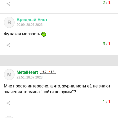
2
/
1
Вредный
Енот
В
20:09, 28.07.2023
Фу какая мерзость
..
3
/
1
MetalHeart
M
22:51, 28.07.2023
Мне просто интересно, а что, журналисты е1 не знают
значения термина "пойти по рукам"?
1
/
1