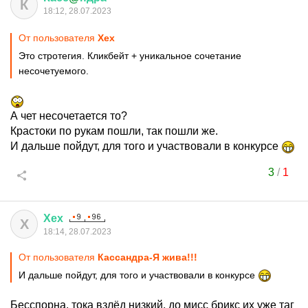
К
18:12, 28.07.2023
От пользователя
Хех
Это стротегия. Кликбейт + уникальное сочетание
несочетуемого.
А чет несочетается то?
Крастоки по рукам пошли, так пошли же.
И дальше пойдут, для того и участвовали в конкурсе
3
/
1
Хех
Х
18:14, 28.07.2023
От пользователя
Кассандра-Я жива!!!
И дальше пойдут, для того и участвовали в конкурсе
Бесспорна, тока взлёд низкий, до мисс брикс их уже таг