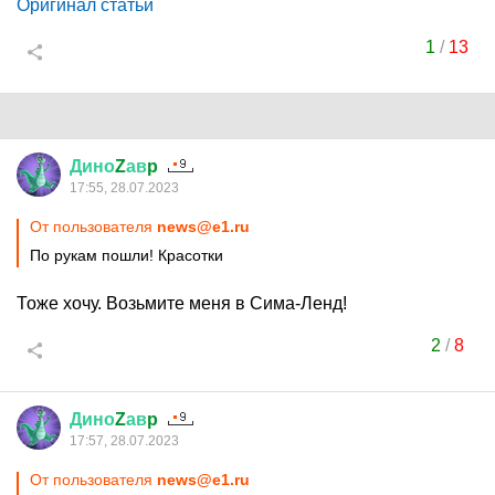
Оригинал статьи
1
/
13
Дино
Z
ав
p
17:55, 28.07.2023
От пользователя
news@e1.ru
По рукам пошли! Красотки
Тоже хочу. Возьмите меня в Сима-Ленд!
2
/
8
Дино
Z
ав
p
17:57, 28.07.2023
От пользователя
news@e1.ru