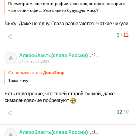
Посмотрите еще фотографии красоток, которые покорили
«золотой» офис. Уже видите будущую мисс?
Вижу! Даже не одну. Глаза разбегаются. Чоткие чикули!
3
/
12
Алкообласть
(
слава
России
)
А
17:57, 28.07.2023
От пользователя
ДиноZавp
Тоже хочу
Есть подозрение, что твоей старой тушкой, даже
сималэндовские побрезгуют
12
/
0
Алкообласть
(
слава
России
)
А