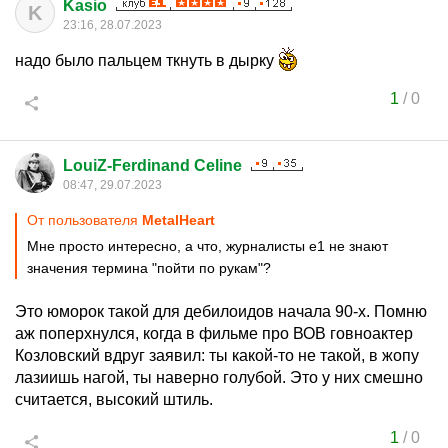
Kasio
K
23:16, 28.07.2023
надо было пальцем ткнуть в дырку
1
/
0
LouiZ-Ferdinand Celine
08:47, 29.07.2023
От пользователя
MetalHeart
Мне просто интересно, а что, журналисты е1 не знают
значения термина "пойти по рукам"?
Это юморок такой для дебилоидов начала 90-х. Помню
аж поперхнулся, когда в фильме про ВОВ говноактер
Козловский вдруг заявил: ты какой-то не такой, в жопу
лазиишь нагой, ты наверно голубой. Это у них смешно
считается, высокий штиль.
1
/
0