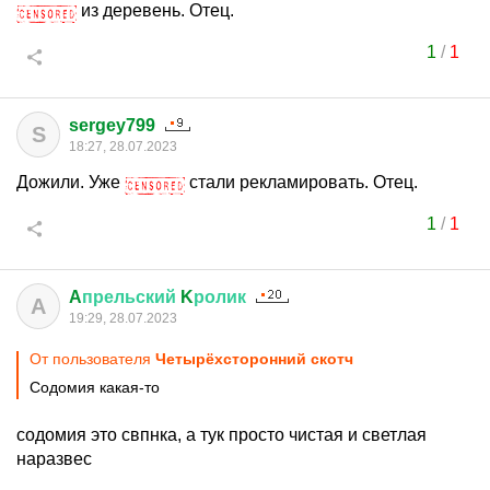
из деревень. Отец.
1
/
1
sergey799
S
18:27, 28.07.2023
Дожили. Уже
стали рекламировать. Отец.
1
/
1
A
прельский
K
ролик
A
19:29, 28.07.2023
От пользователя
Четырёхсторонний скотч
Содомия какая-то
содомия это свпнка, а тук просто чистая и светлая
наразвес