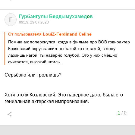
Гурбангулы
Бердымухамед
o
в
Г
09:19, 29.07.2023
От пользователя
LouiZ-Ferdinand Celine
Помню аж поперхнулся, когда в фильме про ВОВ говноактер
Козловский вдруг заявил: ты какой-то не такой, в жопу
лазиишь нагой, ты наверно голубой. Это у них смешно
считается, высокий штиль.
Серьёзно или троллишь?
Хотя это ж Козловский. Это наверное даже была его
гениальная актерская импровизация.
1
/
0