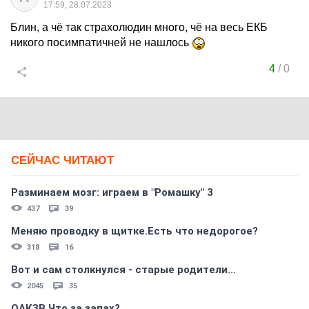
17:59, 28.07.2023
Блин, а чё так страхолюдин много, чё на весь ЕКБ
никого посимпатичней не нашлось
4
/
0
СЕЙЧАС ЧИТАЮТ
Разминаем мозг: играем в "Ромашку" 3
437
39
Меняю проводку в щитке.Есть что недорогое?
318
16
Вот и сам столкнулся - старые родители...
2045
35
ОАКЗВ Что за запах?