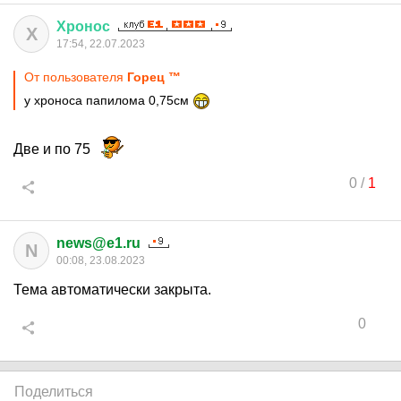
Хронос
Х
17:54, 22.07.2023
От пользователя
Горец ™
у хроноса папилома 0,75см
Две и по 75
0
/
1
news@e1.ru
N
00:08, 23.08.2023
Тема автоматически закрыта.
0
Поделиться