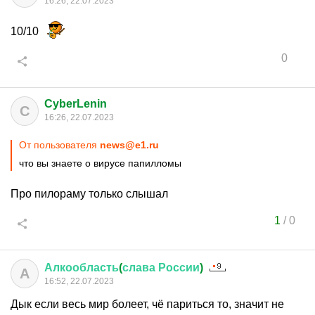
16:26, 22.07.2023
10/10
0
CyberLenin
C
16:26, 22.07.2023
От пользователя
news@e1.ru
что вы знаете о вирусе папилломы
Про пилораму только слышал
1
/
0
Алкообласть
(
слава
России
)
А
16:52, 22.07.2023
Дык если весь мир болеет, чё париться то, значит не