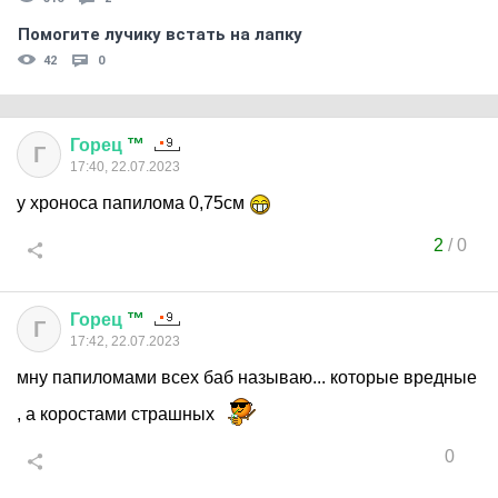
Помогите лучику встать на лапку
42
0
Горец
™
Г
17:40, 22.07.2023
у хроноса папилома 0,75см
2
/
0
Горец
™
Г
17:42, 22.07.2023
мну папиломами всех баб называю... которые вредные
, а коростами страшных
0