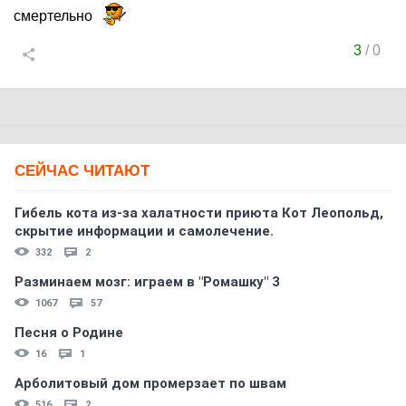
смертельно
3
/
0
СЕЙЧАС ЧИТАЮТ
Гибель кота из-за халатности приюта Кот Леопольд,
скрытиe информации и самолечение.
332
2
Разминаем мозг: играем в "Ромашку" 3
1067
57
Песня о Родине
16
1
Арболитовый дом промерзает по швам
516
2