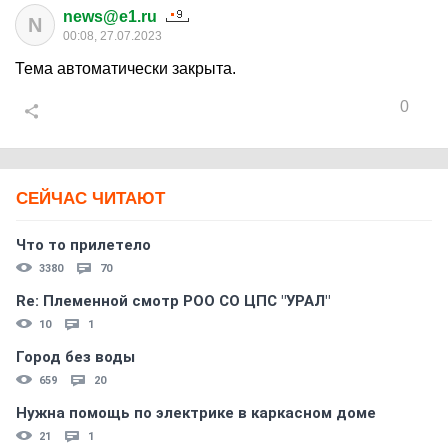
news@e1.ru
N
00:08, 27.07.2023
Тема автоматически закрыта.
0
СЕЙЧАС ЧИТАЮТ
Что то прилетело
3380
70
Re: Племеннoй смoтр РOO CO ЦПС "УРАЛ"
10
1
Город без воды
659
20
Нужна помощь по электрике в каркасном доме
21
1