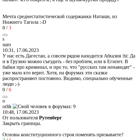
Мечта среднестатистической содержанки Наташи, из
Нижнего Тагила
:-D
0
/
3
s
sur
о
10:31, 17.06.2023
У нас есть Дагестан, а совсем рядом находится Абхазия
:hi:
Да
и в Грузию можно съездить - без проблем, или в Египет. В
байки про криминал, и про то, что "русских там ненавидят" -
уже мало кто верит. Хотя, на форумах эти сказки
распространяют постоянно. Видимо, специально обученные
люди
;-)
0
/
6
o
orlik
10:48, 17.06.2023
От пользователя
Рутенберг
Закрыть границы.
Основы конституционного строя поменять призываете?