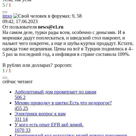
5
/
1
imxo
09:42, 17.06.2023
От пользователя
news@e1.ru
На самом деле, турки рады всем, особенно с деньгами. И в
морюшке дадут поплескаться, и шведский стол накроют, и
нальют чего покрепче, а еще и шубы-куртки продадут. Кстати,
одежда тоже недешевая. Цены на всё в Турции поднялись в 4–
5 раз за последний год, а инфляция в стране составила 109%.
В рублях или долларах?
:popcorn:
1
/
1
сейчас читают
Арболитовый дом промерзает по швам
506
2
Меняю проводку в щитке.Есть что недорогое?
455
25
Электрики вопрос к вам
311
14
У кого есть опыт EFB акб зимой.
1070
33
Генетический код искусства: музей нового поколения