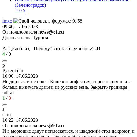
(Зеленоградск)
110
5
imxo
09:46, 17.06.2023
От пользователя
news@e1.ru
Дорогая наша Турция
А где анализ, "Почему" это так случилось?
:-D
4
/
0
р
Рутенберг
10:06, 17.06.2023
Не дорогая и не наша. Конечно инфляция, спрос огромный -
больше выкачать деньги из русских вань. Закрыть границы.
:ultra:
1
/
3
s
sur
о
10:22, 17.06.2023
От пользователя
news@e1.ru
И в морюшке дадут поплескаться, и шведский стол накроют, и
нальют чего покрепче, а еще и шубы-куртки продадут