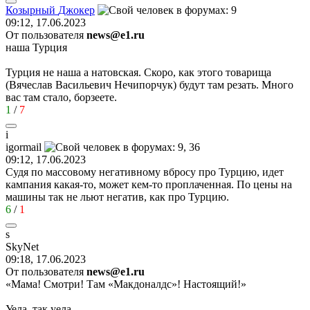
Козырный
Джокер
09:12, 17.06.2023
От пользователя
news@e1.ru
наша Турция
Турция не наша а натовская. Скоро, как этого товарища
(Вячеслав Васильевич Нечипорчук) будут там резать. Много
вас там стало, борзеете.
1
/
7
i
igormail
09:12, 17.06.2023
Судя по массовому негативному вбросу про Турцию, идет
кампания какая-то, может кем-то проплаченная. По цены на
машины так не льют негатив, как про Турцию.
6
/
1
s
SkyNet
09:18, 17.06.2023
От пользователя
news@e1.ru
«Мама! Смотри! Там «Макдоналдс»! Настоящий!»
Уела, так уела