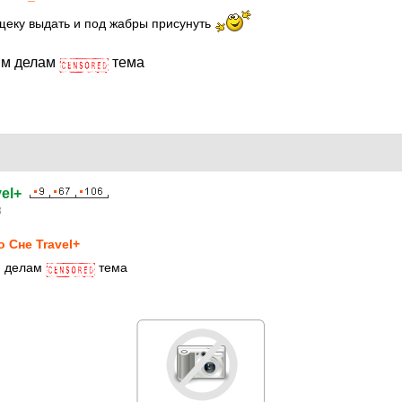
щеку выдать и под жабры присунуть
тим делам
тема
el+
3
о Сне Travel+
м делам
тема