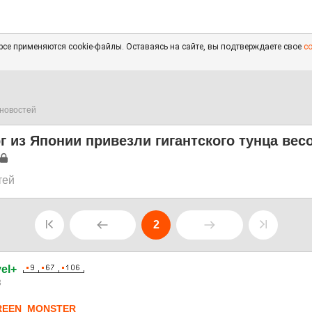
се применяются cookie-файлы. Оставаясь на сайте, вы подтверждаете свое
с
новостей
г из Японии привезли гигантского тунца вес
тей
2
el+
3
REEN_MONSTER