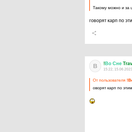
Такому можно и за 
говорят карп по э
!
Во
Сне
Trav
В
15:22, 15.06.202
От пользователя
!В
оворят карп по эти