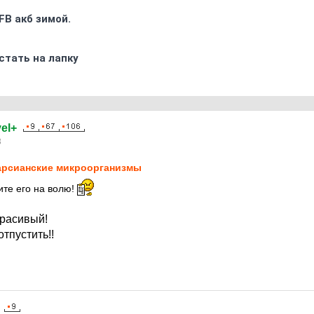
FB акб зимой.
стать на лапку
el+
3
рсианские микроорганизмы
те его на волю!
красивый!
отпустить!!