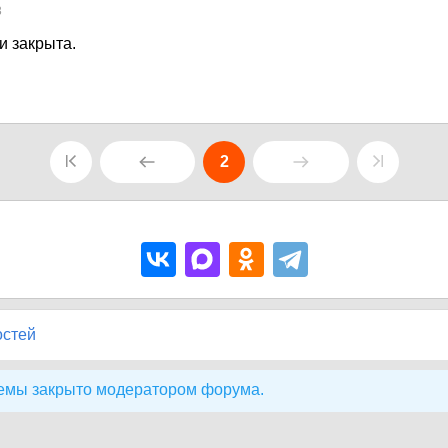
3
и закрыта.
2
остей
емы закрыто модератором форума.