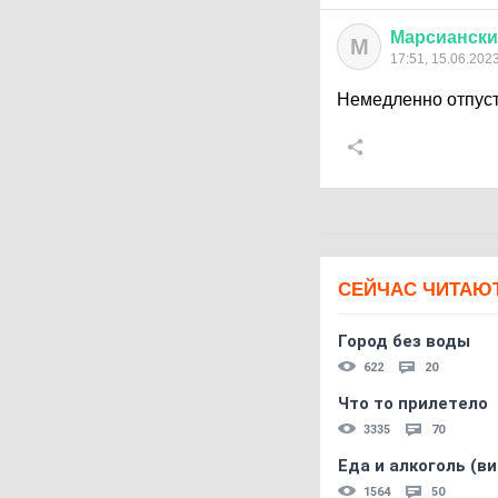
Марсиански
М
17:51, 15.06.202
Немедленно отпуст
СЕЙЧАС ЧИТАЮ
Город без воды
622
20
Что то прилетело
3335
70
Еда и алкоголь (в
1564
50