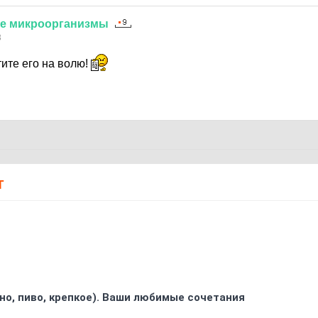
е
микроорганизмы
3
ите его на волю!
Т
ино, пиво, крепкое). Ваши любимые сочетания