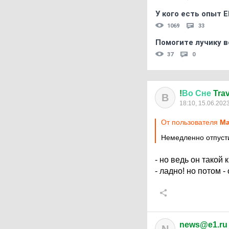
У кого есть опыт E
1069
33
Помогите лучику в
37
0
!
Во
Сне
Trav
В
18:10, 15.06.202
От пользователя
Ма
Немедленно отпусти
- но ведь он такой 
- ладно! но потом - 
news@e1.ru