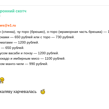
оронний
скотч
3
ws@e1.ru
 (спинка), чу-торо (брюшко), о-торо (мраморная часть брюшка) — 
 оками — 650 рублей или с торо — 730 рублей.
оматами — 1200 рублей.
— 650 рублей.
усом васаби и понзу — 1200 рублей.
вокадо и имбирным мисо — 1100 рублей.
ом манго-чили — 990 рублей.
а халяву харчевалась