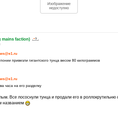
g mains faction)
3
ws@e1.ru
Японии привезли гигантского тунца весом 80 килограммов
ws@e1.ru
ва часа на его разделку
ухлым. Все лососнули тунца и продали его в роллокрутильню 
м названием