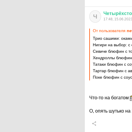
Четырёхст
Ч
17:48, 15.06.202
От пользователя
ne
Трио сашими: оками
Нигири на выбор: с
Севиче блюфин с т
Хендроллы блюфин 
Татаки блюфин с со
Тартар блюфин с а
Поке блюфин с соус
Что-то на богатом
О, опять шутько н