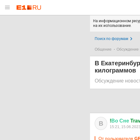
На информационном ресур
на их использование.
Поиск по форумам
Общение
Обсуждение 
В Екатеринбур
килограммов
Обсуждение новос
!
Во
Сне
Trav
В
15:21, 15.06.202
От пользователя
G