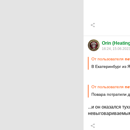
Orin (Heatin
16:24, 15.06.202
От пользователя
ne
В Екатеринбург из 
От пользователя
ne
Повара потратили д
...и он оказался т
невыговариваемы