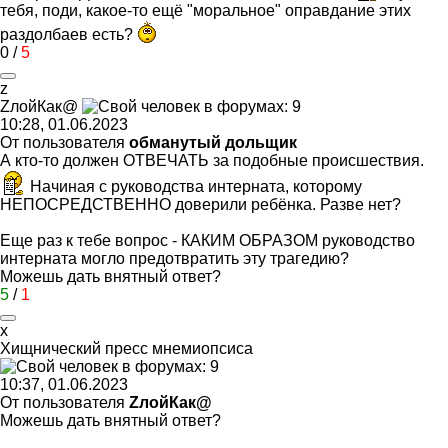
тебя, поди, какое-то ещё "моральное" оправдание этих
раздолбаев есть?
0
/
5
z
Z
лойКак
@
10:28, 01.06.2023
От пользователя
обманутый дольщик
А кто-то должен ОТВЕЧАТЬ за подобные происшествия.
Начиная с руководства интерната, которому
НЕПОСРЕДСТВЕННО доверили ребёнка. Разве нет?
Еще раз к тебе вопрос - КАКИМ ОБРАЗОМ руководство
интерната могло предотвратить эту трагедию?
Можешь дать внятный ответ?
5
/
1
х
Хищнический
пресс
мнемиопсиса
10:37, 01.06.2023
От пользователя
ZлойКак@
Можешь дать внятный ответ?