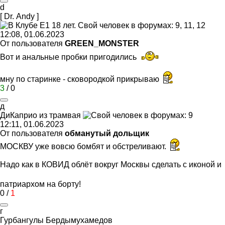
d
[ Dr. Andy ]
12:08, 01.06.2023
От пользователя
GREEN_MONSTER
Вот и анальные пробки пригодились
мну по старинке - сковородкой прикрываю
3
/
0
д
ДиКаприо
из
трамвая
12:11, 01.06.2023
От пользователя
обманутый дольщик
МОСКВУ уже вовсю бомбят и обстреливают.
Надо как в КОВИД облёт вокруг Москвы сделать с иконой и
патриархом на борту!
0
/
1
г
Гурбангулы
Бердымухамед
o
в