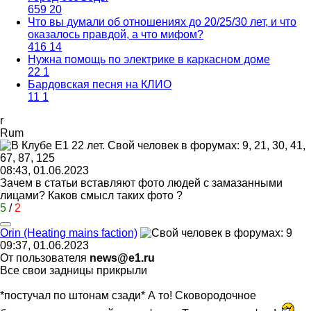
659
20
Что вы думали об отношениях до 20/25/30 лет, и что
оказалось правдой, а что мифом?
416
14
Нужна помощь по электрике в каркасном доме
22
1
Бардовская песня на КЛИО
11
1
r
Rum
08:43, 01.06.2023
Зачем в статьи вставляют фото людей с замазанными
лицами? Каков смысл таких фото ?
5
/
2
Orin (Heating mains faction)
09:37, 01.06.2023
От пользователя
news@e1.ru
Все свои задницы прикрыли
*постучал по штонам сзади* А то! Сковородочное