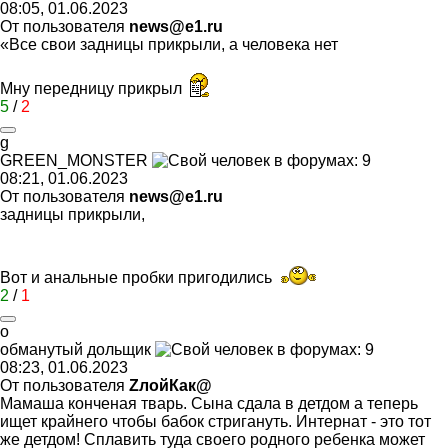
08:05, 01.06.2023
От пользователя
news@e1.ru
«Все свои задницы прикрыли, а человека нет
Мну передницу прикрыл
5
/
2
g
GREEN_MONSTER
08:21, 01.06.2023
От пользователя
news@e1.ru
задницы прикрыли,
Вот и анальные пробки пригодились
2
/
1
о
обманутый
дольщик
08:23, 01.06.2023
От пользователя
ZлойКак@
Мамаша конченая тварь. Сына сдала в детдом а теперь
ищет крайнего чтобы бабок стригануть. Интернат - это тот
же детдом! Сплавить туда своего родного ребенка может