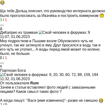
Ща тебе Дольщ пояснит, что руководство интерната должно
было проголосовать за Ивачёва и построить коммунизм
3
/
1
д
ДиКаприо
из
трамвая
11:07, 01.06.2023
Мну подростком в Пышме возле Обуховского чуть не
утонул, так же затянуло в яму. Друг бросился в воду, так я
его чуть не утопил... А воды перед ямой может по колено
было, не больше.
0
/
1
п
Партизан
Бога
11:32, 01.06.2023
От пользователя
Rum
Зачем в статьи вставляют фото людей с замазанными
лицами? Каков смысл таких фото ?
А когда пишут: "Вася (имя изменено)"- разве не смешно
2
/
0