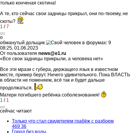
только конченая скотина!
А те, кто сейчас свои задницы прикрыл, они по-твоему, не
скоты?
1
/
7
о
обманутый
дольщик
08:25, 01.06.2023
От пользователя
news@e1.ru
«Все свои задницы прикрыли, а человека нет»
Все эти мрази с губера, держащего язык в известном
месте, пример берут. Ничего удивительного. Пока ВЛАСТЬ
в области не поменяем, всё так и будет дальше
продолжаться.
Матери погибшего ребёнка соболезнования!
1
/
1
сейчас читают
Только что стал свидетелем грабёж с разбоем
469
36
Город без воды