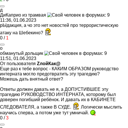
д
ДиКаприо
из
трамвая
11:36, 01.06.2023
рЫдакция, а чо это нет новостей про террористическую
атаку на Шебекино?
0
/
1
о
обманутый
дольщик
11:51, 01.06.2023
От пользователя
ZлойКак@
Еще раз к тебе вопрос - КАКИМ ОБРАЗОМ руководство
интерната могло предотвратить эту трагедию?
Можешь дать внятный ответ?
Ответы должен давать не я, а ДОПУСТИВШЕЕ эту
трагедию РУКОВОДСТВО ИНТЕРНАТА, которому был
доверен погибший ребёнок. И давать их в КАБИНЕТЕ
СЛЕДОВАТЕЛЯ, а также В СУДЕ.
Логически мыслить
научись сперва, а потом уже тут умничай.
0
/
3