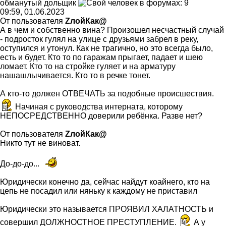
обманутый
дольщик
09:59, 01.06.2023
От пользователя
ZлойКак@
А в чем и собственно вина? Произошел несчастный случай
- подросток гулял на улице с друзьями забрел в реку,
оступился и утонул. Как не трагично, но это всегда было,
есть и будет. Кто то по гаражам прыгает, падает и шею
ломает. Кто то на стройке гуляет и на арматуру
нашашлычивается. Кто то в речке тонет.
А кто-то должен ОТВЕЧАТЬ за подобные происшествия.
Начиная с руководства интерната, которому
НЕПОСРЕДСТВЕННО доверили ребёнка. Разве нет?
От пользователя
ZлойКак@
Никто тут не виноват.
До-до-до...
Юридически конечно да, сейчас найдут коайнего, кто на
цепь не посадил или няньку к каждому не приставил
Юридически это называется ПРОЯВИЛ ХАЛАТНОСТЬ и
совершил ДОЛЖНОСТНОЕ ПРЕСТУПЛЕНИЕ.
А у