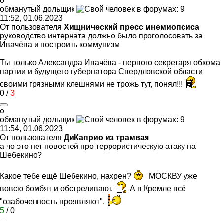
о
обманутый
дольщик
11:52, 01.06.2023
От пользователя
Хищнический пресс мнемиопсиса
руководство интерната должно было проголосовать за
Ивачёва и построить коммунизм
Ты только Александра Ивачёва - первого секретаря обкома
партии и будущего губернатора Свердловской области
своими грязными клешнями не трожь тут, понял!!!
0
/
3
о
обманутый
дольщик
11:54, 01.06.2023
От пользователя
ДиКаприо из трамвая
а чо это нет новостей про террористическую атаку на
Шебекино?
Какое тебе ещё Шебекино, нахрен?
МОСКВУ уже
вовсю бомбят и обстреливают.
А в Кремле всё
"озабоченность проявляют".
5
/
0