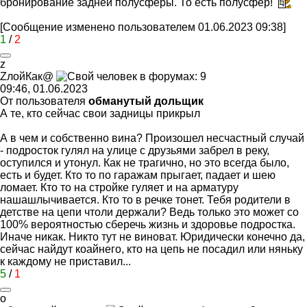
бронирование задней полусферы. То есть полусфер!
[Сообщение изменено пользователем 01.06.2023 09:38]
1
/
2
z
Z
лойКак
@
09:46, 01.06.2023
От пользователя
обманутый дольщик
А те, кто сейчас свои задницы прикрыл
А в чем и собственно вина? Произошел несчастный случай
- подросток гулял на улице с друзьями забрел в реку,
оступился и утонул. Как не трагично, но это всегда было,
есть и будет. Кто то по гаражам прыгает, падает и шею
ломает. Кто то на стройке гуляет и на арматуру
нашашлычивается. Кто то в речке тонет. Тебя родители в
детстве на цепи чтоли держали? Ведь только это может со
100% вероятностью сберечь жизнь и здоровье подростка.
Иначе никак. Никто тут не виноват. Юридически конечно да,
сейчас найдут коайнего, кто на цепь не посадил или няньку
к каждому не приставил...
5
/
1
о