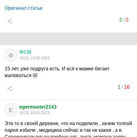
Оригинал статьи
2
/
2
ФСМ
Ф
19:20, 10.05.2023
15 лет, уже подруга есть. И всё к мамке бегает
жаловаться 🤣
1
/
16
egermaster2143
E
20:23, 10.05.2023
Эти то в своей деревне, что на поделили , зачем толпой
парня избили , медицина сейчас и так не какая , а в
Североуральске ее вообще нет , пусть маманя заяву