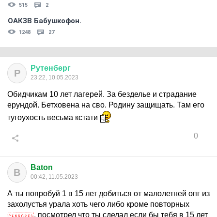
515
2
ОАКЗВ Бабушкофон.
1248
27
Рутенберг
Р
23:22, 10.05.2023
Обидчикам 10 лет лагерей. За безделье и страдание
ерундой. Бетховена на сво. Родину защищать. Там его
тугоухость весьма кстати
0
Baton
B
00:42, 11.05.2023
А ты попробуй 1 в 15 лет добиться от малолетней опг из
захолустья урала хоть чего либо кроме повторных
, посмотрел что ты сделал если бы тебя в 15 лет