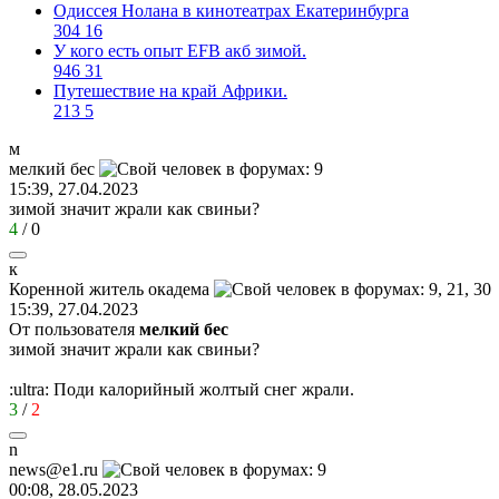
Одиссея Нолана в кинотеатрах Екатеринбурга
304
16
У кого есть опыт EFB акб зимой.
946
31
Путешествие на край Африки.
213
5
м
мелкий
бес
15:39, 27.04.2023
зимой значит жрали как свиньи?
4
/
0
к
Коренной
житель
окадема
15:39, 27.04.2023
От пользователя
мелкий бес
зимой значит жрали как свиньи?
:ultra:
Поди калорийный жолтый снег жрали.
3
/
2
n
news@e1.ru
00:08, 28.05.2023