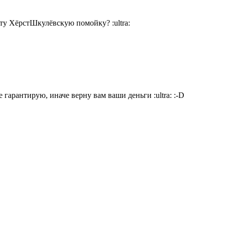
т эту ХёрстШкулёвскую помойку?
:ultra:
ие гарантирую, иначе верну вам ваши деньги
:ultra:
:-D