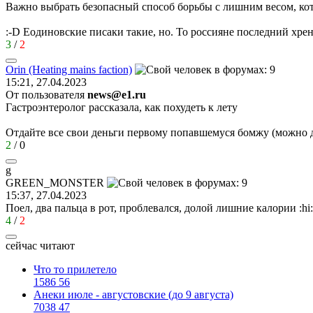
Важно выбрать безопасный способ борьбы с лишним весом, кот
:-D
Еодиновские писаки такие, но. То россияне последний хре
3
/
2
Orin (Heating mains faction)
15:21, 27.04.2023
От пользователя
news@e1.ru
Гастроэнтеролог рассказала, как похудеть к лету
Отдайте все свои деньги первому попавшемуся бомжу (можно д
2
/
0
g
GREEN_MONSTER
15:37, 27.04.2023
Поел, два пальца в рот, проблевался, долой лишние калории
:hi:
4
/
2
сейчас читают
Что то прилетело
1586
56
Анеки июле - августовские (до 9 августа)
7038
47