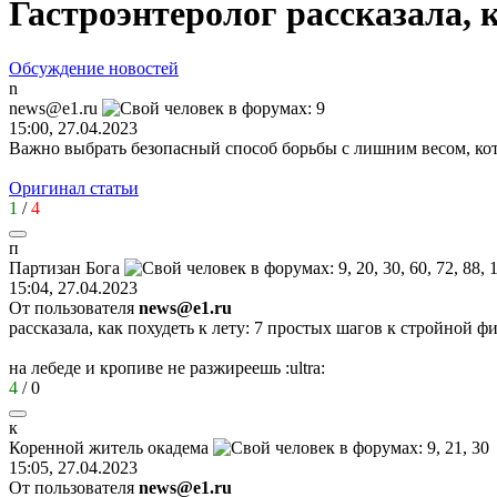
Гастроэнтеролог рассказала, 
Обсуждение новостей
n
news@e1.ru
15:00, 27.04.2023
Важно выбрать безопасный способ борьбы с лишним весом, кот
Оригинал статьи
1
/
4
п
Партизан
Бога
15:04, 27.04.2023
От пользователя
news@e1.ru
рассказала, как похудеть к лету: 7 простых шагов к стройной ф
на лебеде и кропиве не разжиреешь
:ultra:
4
/
0
к
Коренной
житель
окадема
15:05, 27.04.2023
От пользователя
news@e1.ru