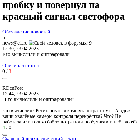
пробку и повернул на
красный сигнал светофора
Обсуждение новостей
n
news@e1.ru
12:30, 23.04.2023
Его вычислили и оштрафовали
Оригинал статьи
0
/
3
r
RDenPost
12:44, 23.04.2023
"Его вычислили и оштрафовали"
кто вычислил? Регик помог джамшута штрафануть. А хдеж
ваши хвалёные камеры контроля перекрёстка? Что? Не
работала или только бабло потратили по бумагам и небыло её?
4
/
0
Скальный
психоделический
гекко