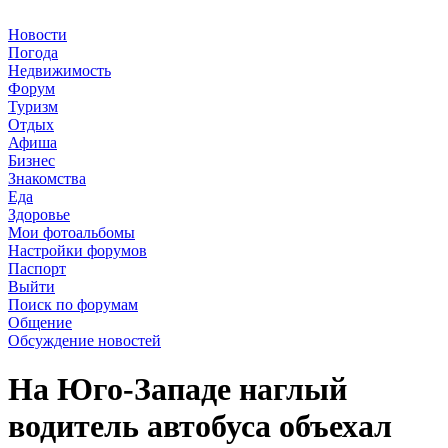
Новости
Погода
Недвижимость
Форум
Туризм
Отдых
Афиша
Бизнес
Знакомства
Еда
Здоровье
Мои фотоальбомы
Настройки форумов
Паспорт
Выйти
Поиск по форумам
Общение
Обсуждение новостей
На Юго-Западе наглый
водитель автобуса объехал