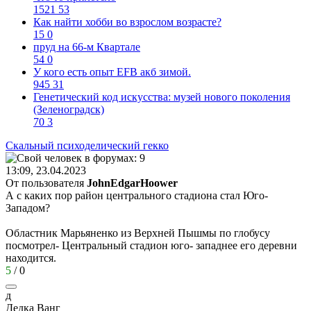
1521
53
Как найти хобби во взрослом возрасте?
15
0
пруд на 66-м Квартале
54
0
У кого есть опыт EFB акб зимой.
945
31
Генетический код искусства: музей нового поколения
(Зеленоградск)
70
3
Скальный
психоделический
гекко
13:09, 23.04.2023
От пользователя
JohnEdgarHoower
А с каких пор район центрального стадиона стал Юго-
Западом?
Областник Марьяненко из Верхней Пышмы по глобусу
посмотрел- Центральный стадион юго- западнее его деревни
находится.
5
/
0
д
Дедка
Ванг