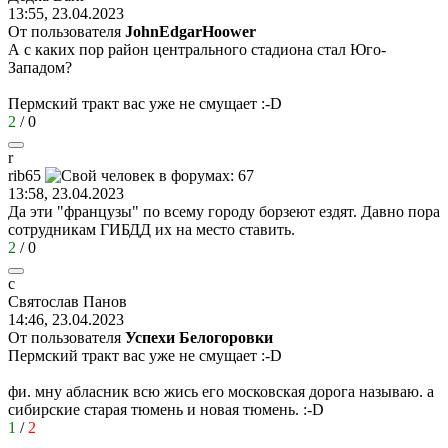
13:55, 23.04.2023
От пользователя
JohnEdgarHoower
А с каких пор район центрального стадиона стал Юго-
Западом?
Пермский тракт вас уже не смущает
:-D
2
/
0
r
rib65
13:58, 23.04.2023
Да эти "французы" по всему городу борзеют ездят. Давно пора
сотрудникам ГИБДД их на место ставить.
2
/
0
с
Святослав
Панов
14:46, 23.04.2023
От пользователя
Успехи Белогоровки
Пермский тракт вас уже не смущает
:-D
фи. мну абласник всю жись его московская дорога называю. а
сибирские старая тюмень и новая тюмень.
:-D
1
/
2