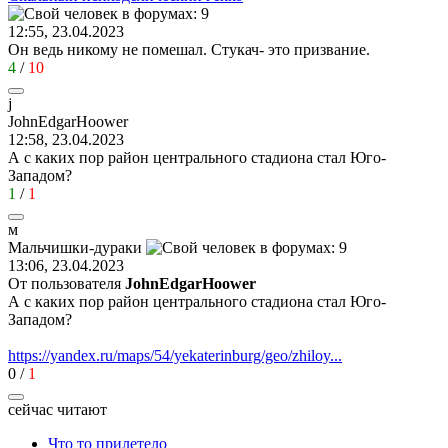
12:55, 23.04.2023
Он ведь никому не помешал. Стукач- это призвание.
4
/
10
j
JohnEdgarHoower
12:58, 23.04.2023
А с каких пор район центрального стадиона стал Юго-
Западом?
1
/
1
м
Мальчишки
-
дураки
13:06, 23.04.2023
От пользователя
JohnEdgarHoower
А с каких пор район центрального стадиона стал Юго-
Западом?
https://yandex.ru/maps/54/yekaterinburg/geo/zhiloy...
0
/
1
сейчас читают
Что то прилетело