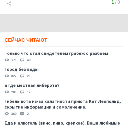
1
/
0
СЕЙЧАС ЧИТАЮТ
Только что стал свидетелем грабёж с разбоем
779
40
Город без воды
822
23
а где местная либерота?
209
12
Гибель кота из-за халатности приюта Кот Леопольд,
скрытиe информации и самолечение.
360
2
Еда и алкоголь (вино, пиво, крепкое). Ваши любимые