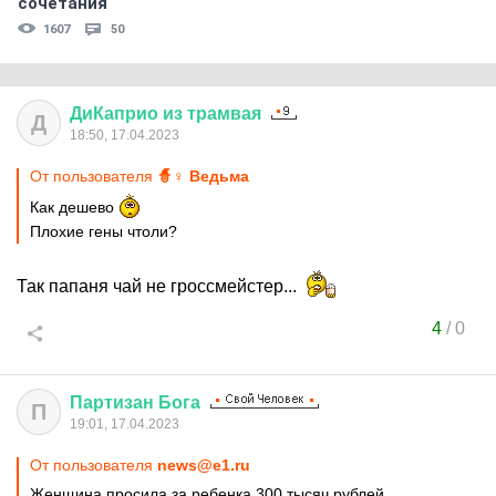
сочетания
1607
50
ДиКаприо
из
трамвая
Д
18:50, 17.04.2023
От пользователя
🧙♀ Ведьма
Как дешево
Плохие гены чтоли?
Так папаня чай не гроссмейстер...
4
/
0
Партизан
Бога
П
19:01, 17.04.2023
От пользователя
news@e1.ru
Женщина просила за ребенка 300 тысяч рублей