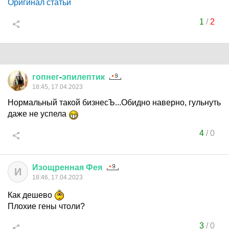
Оригинал статьи
1
/
2
гопнег
-
эпилептик
18:45, 17.04.2023
Нормальный такой бизнесЪ...Обидно наверно, гульнуть
даже не успела
4
/
0
Изощренная
Фея
И
18:46, 17.04.2023
Как дешево
Плохие гены чтоли?
3
/
0