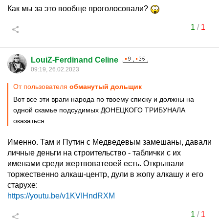
Как мы за это вообще проголосовали?
1
/
1
LouiZ-Ferdinand Celine
09:19, 26.02.2023
От пользователя
обманутый дольщик
Вот все эти враги народа по твоему списку и должны на
одной скамье подсудимых ДОНЕЦКОГО ТРИБУНАЛА
оказаться
Именно. Там и Путин с Медведевым замешаны, давали
личные деньги на строительство - таблички с их
именами среди жертвоватеоей есть. Открывали
торжественно алкаш-центр, дули в жопу алкашу и его
старухе:
https://youtu.be/v1KVIHndRXM
1
/
1