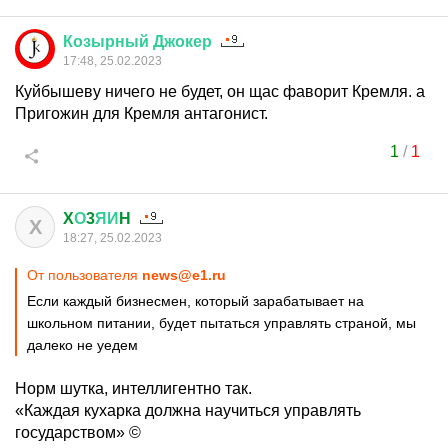
Козырный
Джокер
17:48, 25.02.2023
Куйбышеву ничего не будет, он щас фаворит Кремля. а
Пригожин для Кремля антагонист.
1
/
1
X
О
3
ЯИ
H
X
18:27, 25.02.2023
От пользователя
news@e1.ru
Если каждый бизнесмен, который зарабатывает на
школьном питании, будет пытаться управлять страной, мы
далеко не уедем
Норм шутка, интеллигентно так.
«Каждая кухарка должна научиться управлять
государством» ©