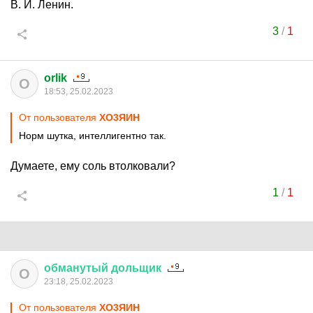
В. И. Ленин.
3
/
1
orlik
O
18:53, 25.02.2023
От пользователя
XО3ЯИH
Норм шутка, интеллигентно так.
Думаете, ему соль втолковали?
1
/
1
обманутый
дольщик
О
23:18, 25.02.2023
От пользователя
XО3ЯИH