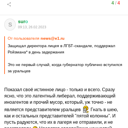
4
/
4
sur
о
S
09:13, 26.02.2023
От пользователя
news@e1.ru
Защищал директора лицея в ЛГБТ-скандале, поддержал
Ройзмана* в день задержания
Это не первый случай, когда губернатор публично вступился
за уральцев
Показал своё истинное лицо - только и всего. Сразу
ясно, что это латентный либерал, поддерживающий
иноагентов и прочий мусор, который, уж точно - не
является представителем уральцев
Гнать в шею,
как и остальных представителей "пятой колонны". И
пусть радуются, что их в лагеря не отправили, и не