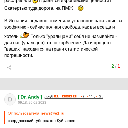
расстреляли
Нравятся европейские ценности?
Скатертью туда дорога, на ПМЖ
В Испании, недавно, отменили уголовное наказание за
зоофилию - сейчас полная свобода, как вы всегда и
хотели
Только "уральцами" себя не называйте -
для нас (уральцев) это оскорбление. Да и процент
"ваших" находится на грани статистической
погрешности.
2
/
1
[ Dr. Andy ]
D
09:18, 26.02.2023
От пользователя
news@e1.ru
свердловский губернатор Куйвашев