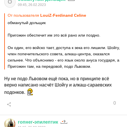
О
09:45, 26.02.2023
От пользователя
LouiZ-Ferdinand Celine
обманутый дольщик
Пригожин обеспечит им это всё рано или поздно.
Он один, его войско тает, доступа к зека его лишили. Шойгу,
член попечительского совета, алкаш-центра, оказался
сильнее. Что объяснимо - его язык около ануса государя, а
Пригожин там, на передовой, подо Львовом.
Ну не подо Львовом ещё пока, но в принципе всё
верно написано насчёт Шойгу и алкаш-сараевских
подонков.
0
гопнег
-
эпилептик