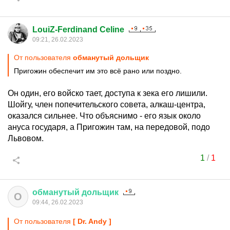
LouiZ-Ferdinand Celine
09:21, 26.02.2023
От пользователя
обманутый дольщик
Пригожин обеспечит им это всё рано или поздно.
Он один, его войско тает, доступа к зека его лишили.
Шойгу, член попечительского совета, алкаш-центра,
оказался сильнее. Что объяснимо - его язык около
ануса государя, а Пригожин там, на передовой, подо
Львовом.
1
/
1
обманутый
дольщик
О
09:44, 26.02.2023
От пользователя
[ Dr. Andy ]