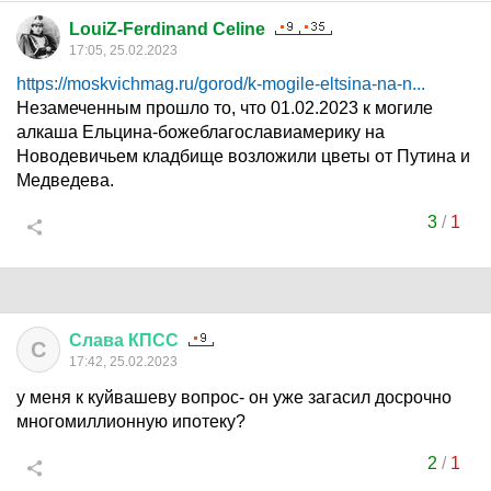
LouiZ-Ferdinand Celine
17:05, 25.02.2023
https://moskvichmag.ru/gorod/k-mogile-eltsina-na-n...
Незамеченным прошло то, что 01.02.2023 к могиле
алкаша Ельцина-божеблагославиамерику на
Новодевичьем кладбище возложили цветы от Путина и
Медведева.
3
/
1
Слава
КПСС
С
17:42, 25.02.2023
у меня к куйвашеву вопрос- он уже загасил досрочно
многомиллионную ипотеку?
2
/
1