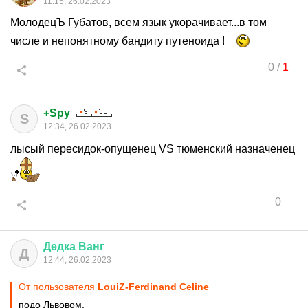
11:15, 26.02.2023
МолодецЪ Губатов, всем язык укорачивает...в том
числе и непонятному бандиту путеноида !
0
/
1
+Spy
S
12:34, 26.02.2023
лысый пересидок-опущенец VS тюменский назначенец
0
Дедка
Ванг
Д
12:44, 26.02.2023
От пользователя
LouiZ-Ferdinand Celine
подо Львовом.