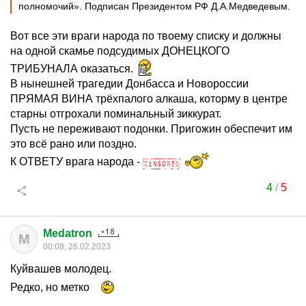
полномочий». Подписан Президентом РФ Д.А.Медведевым.
Вот все эти враги народа по твоему списку и должны
на одной скамье подсудимых ДОНЕЦКОГО
ТРИБУНАЛА оказаться.
В нынешней трагедии Донбасса и Новороссии
ПРЯМАЯ ВИНА трёхпалого алкаша, которму в центре
старны отгрохали поминальный зиккурат.
Пусть не переживают подонки. Пригожин обеспечит им
это всё рано или поздно.
К ОТВЕТУ врага народа -
4
/
5
Medatron
M
00:08, 26.02.2023
Куйвашев молодец.
Редко, но метко