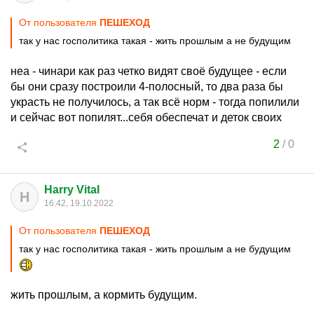
От пользователя
ПEШEXOД
так у нас госполитика такая - жить прошлым а не будущим
неа - чинари как раз четко видят своё будущее - если
бы они сразу построили 4-полосный, то два раза бы
украсть не получилось, а так всё норм - тогда попилили
и сейчас вот попилят...себя обеспечат и деток своих
2
/
0
Harry Vital
H
16:42, 19.10.2022
От пользователя
ПEШEXOД
так у нас госполитика такая - жить прошлым а не будущим
жить прошлым, а кормить будущим.