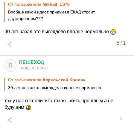
От пользователя
Mikhail_LS76
Вообще какой идиот придумал ЕКАД строит
двусторонним???
30 лет назад это выглядело вполне нормально
5
/
1
П
E
Ш
EXO
Д
П
16:38, 19.10.2022
От пользователя
Aпрельский Kролик
30 лет назад это выглядело вполне нормально
так у нас госполитика такая - жить прошлым а не
будущим
0