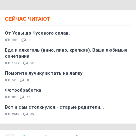
СЕЙЧАС ЧИТАЮТ
От Усвы до Чусового сплав.
383
5
Еда и алкоголь (вино, пиво, крепкое). Ваши любимые
сочетания
1597
50
Помогите лучику встать на лапку
52
0
Фотообработка
92
13
Вот и сам столкнулся - старые родители...
2415
35