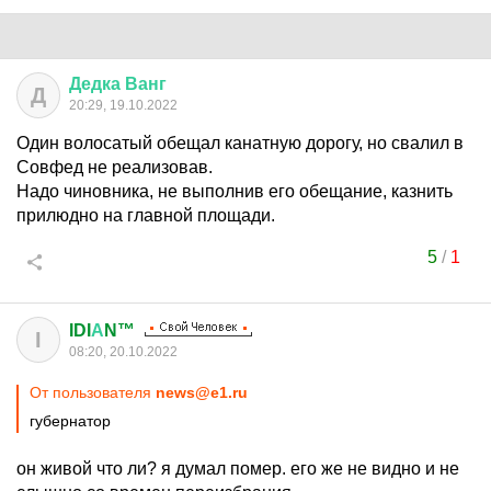
Дедка
Ванг
Д
20:29, 19.10.2022
Один волосатый обещал канатную дорогу, но свалил в
Совфед не реализовав.
Надо чиновника, не выполнив его обещание, казнить
прилюдно на главной площади.
5
/
1
IDI
А
N™
I
08:20, 20.10.2022
От пользователя
news@e1.ru
губернатор
он живой что ли? я думал помер. его же не видно и не