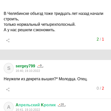
В Челябинске объезд тоже тридцать лет назад начали
строить,
только нормальный четырехполосный.
А у нас решили сэкономить.
2
/
1
sergey799
S
16:40, 19.10.2022
Неужели из декрета вышел?* Молодца. Отец.
0
/
2
A
прельский
K
ролик
A
16:41, 19.10.2022