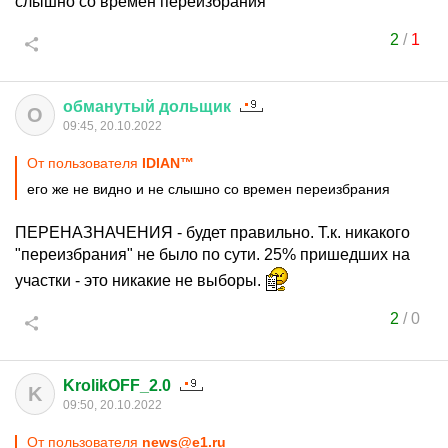
слышно со времен переизбрания
2
/
1
обманутый
дольщик
О
09:45, 20.10.2022
От пользователя
IDIАN™
его же не видно и не слышно со времен переизбрания
ПЕРЕНАЗНАЧЕНИЯ - будет правильно. Т.к. никакого
"переизбрания" не было по сути. 25% пришедших на
участки - это никакие не выборы.
2
/
0
KrolikOFF_2.0
K
09:50, 20.10.2022
От пользователя
news@e1.ru