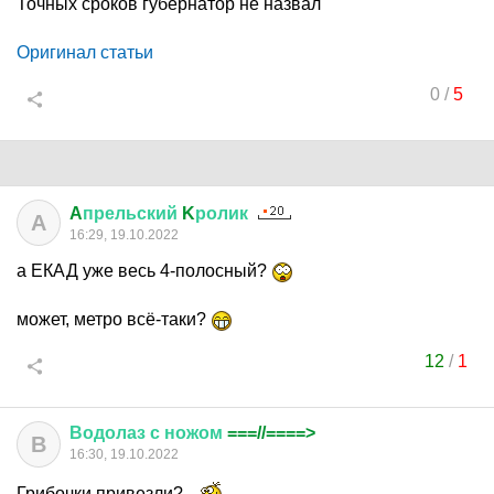
Точных сроков губернатор не назвал
Оригинал статьи
0
/
5
A
прельский
K
ролик
A
16:29, 19.10.2022
а ЕКАД уже весь 4-полосный?
может, метро всё-таки?
12
/
1
Водолаз
с
ножом
===//====>
В
16:30, 19.10.2022
Грибочки привезли?