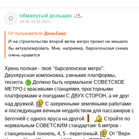
обманутый
дольщик
О
18:33, 19.10.2022
От пользователя
ДиноZавp
И на строительство второй ветке метро проект не мешало
бы актуализировать. Мне, например, барселонская схема
очень нравится.
Хрень полная - твоё "барселонское метро".
Двухярусная компоновка, узенькие платформы,
теснота.
Должно быть нормальное СОВЕТСКОЕ
МЕТРО с красивыми станциями, просторными
платформами и поездами С ДВУХ СТОРОН, а не друг
над дружкой.
С ахеренными земляными работами
и последующим вечным неудобством для пассажиров с
беготнёй с одного яруса на другой.
Стройте по
нормальным СОВЕТСКИМ стандартам: 6 метров -
станционный тоннель, 4, 5 - перегонный.
От "Верх-