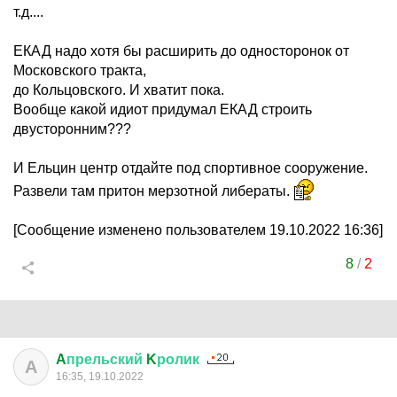
т.д....
ЕКАД надо хотя бы расширить до односторонок от
Московского тракта,
до Кольцовского. И хватит пока.
Вообще какой идиот придумал ЕКАД строить
двусторонним???
И Ельцин центр отдайте под спортивное сооружение.
Развели там притон мерзотной либераты.
[Сообщение изменено пользователем 19.10.2022 16:36]
8
/
2
A
прельский
K
ролик
A
16:35, 19.10.2022