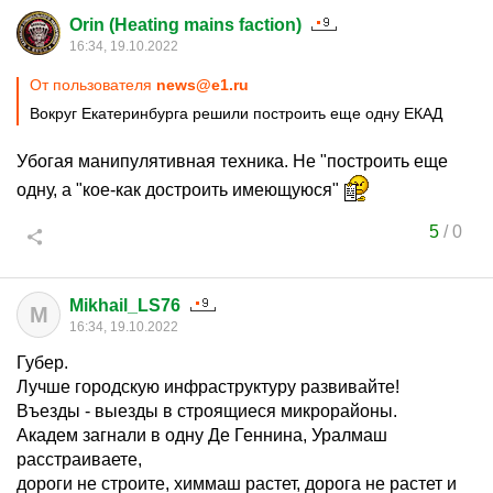
Orin (Heating mains faction)
16:34, 19.10.2022
От пользователя
news@e1.ru
Вокруг Екатеринбурга решили построить еще одну ЕКАД
Убогая манипулятивная техника. Не "построить еще
одну, а "кое-как достроить имеющуюся"
5
/
0
Mikhail_LS76
M
16:34, 19.10.2022
Губер.
Лучше городскую инфраструктуру развивайте!
Въезды - выезды в строящиеся микрорайоны.
Академ загнали в одну Де Геннина, Уралмаш
расстраиваете,
дороги не строите, химмаш растет, дорога не растет и