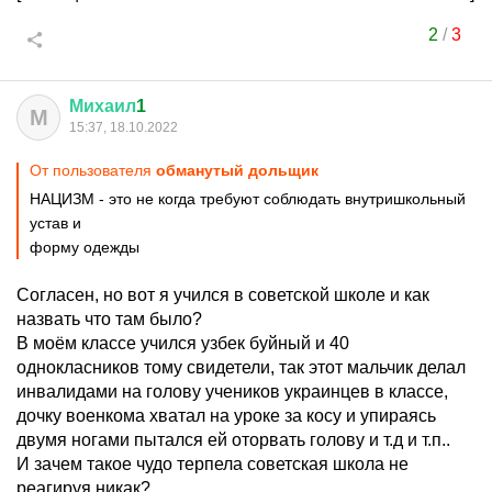
2
/
3
Михаил
1
М
15:37, 18.10.2022
От пользователя
обманутый дольщик
НАЦИЗМ - это не когда требуют соблюдать внутришкольный
устав и
форму одежды
Согласен, но вот я учился в советской школе и как
назвать что там было?
В моём классе учился узбек буйный и 40
однокласников тому свидетели, так этот мальчик делал
инвалидами на голову учеников украинцев в классе,
дочку военкома хватал на уроке за косу и упираясь
двумя ногами пытался ей оторвать голову и т.д и т.п..
И зачем такое чудо терпела советская школа не
реагируя никак?