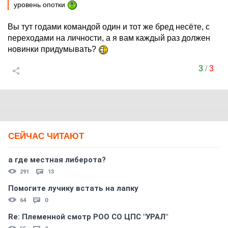
уровень опотки
Вы тут годами командой один и тот же бред несёте, с
переходами на личности, а я вам каждый раз должен
новинки придумывать?
3
/
3
СЕЙЧАС ЧИТАЮТ
а где местная либерота?
291
13
Помогите лучику встать на лапку
64
0
Re: Племеннoй смoтр РOO CO ЦПС "УРАЛ"