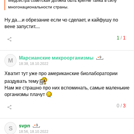
Медсестра советская должна быть крепче танка в силу
многонациональности страны.
Ну да....и обрезание если чо сделает, и кайфушу по
вене запустит....
1
/
1
Марсианские
микроорганизмы
М
18:38, 18.10.2022
Хватит тут уже про американские биолаборатории
раздувать тему
Нам же страшно про них вспоминать, самые маленькие
организмы плачут
0
/
3
svpn
S
18:56, 18.10.2022