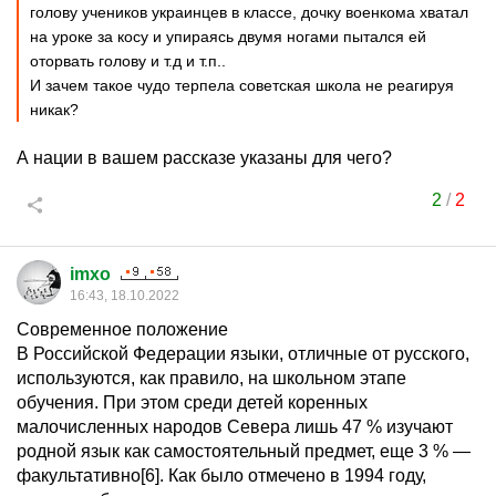
голову учеников украинцев в классе, дочку военкома хватал
на уроке за косу и упираясь двумя ногами пытался ей
оторвать голову и т.д и т.п..
И зачем такое чудо терпела советская школа не реагируя
никак?
А нации в вашем рассказе указаны для чего?
2
/
2
imxo
16:43, 18.10.2022
Современное положение
В Российской Федерации языки, отличные от русского,
используются, как правило, на школьном этапе
обучения. При этом среди детей коренных
малочисленных народов Севера лишь 47 % изучают
родной язык как самостоятельный предмет, еще 3 % —
факультативно[6]. Как было отмечено в 1994 году,