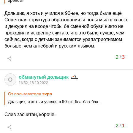
хренов?
Дольщик, я хоть и учился в 90-ые, но тогда была ещё
Советская структура образования, и полы мыл в классе
и дежурил на входе чтобы бе сменной обуви никто не
проходил и искренне считаю, что это было лучше, чем
сейчас, когда с детьми занимаются урапатриотизмом
больше, чем алгеброй и русским языком.
2
/
3
обманутый
дольщик
О
16:52, 18.10.2022
От пользователя
svpn
Дольщик, я хоть и учился в 90-ые бла-бла-бла...
Слив засчитан, короче.
2
/
1