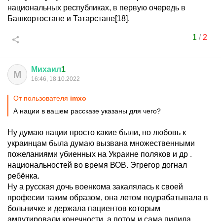
национальных республиках, в первую очередь в
Башкортостане и Татарстане[18].
1
/
2
Михаил
1
М
16:46, 18.10.2022
От пользователя
imxo
А нации в вашем рассказе указаны для чего?
Ну думаю нации просто какие были, но любовь к
украинцам была думаю вызвана множественными
пожеланиями убиенных на Украине поляков и др .
национальностей во время ВОВ. Эгрегор догнал
ребёнка.
Ну а русская дочь военкома закалялась к своей
професии таким образом, она летом подрабатывала в
больничке и держала пациентов которым
ампутировали конечности, а потом и сама пилила