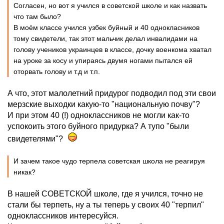
Согласен, но вот я учился в советской школе и как назвать
что там было?
В моём классе учился узбек буйный и 40 однокласников
тому свидетели, так этот мальчик делал инвалидами на
голову учеников украинцев в классе, дочку военкома хватал
на уроке за косу и упираясь двумя ногами пытался ей
оторвать голову и т.д и т.п.
А что, этот малолетний придурог подводил под эти свои
мерзские выходки какую-то "национальную почву"?
И при этом 40 (!) одноклассников не могли как-то
успокоить этого буйного придурка? А тупо "были
свидетелями"?
И зачем такое чудо терпела советская школа не реагируя
никак?
В нашей СОВЕТСКОЙ школе, где я учился, точно не
стали бы терпеть, ну а ты теперь у своих 40 "терпил"
одноклассников интересуйся.