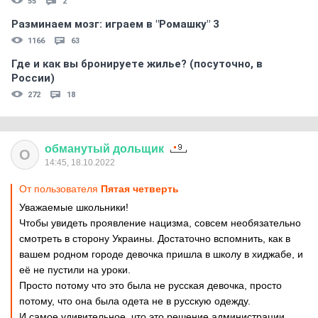
55
2
Разминаем мозг: играем в "Ромашку" 3
1166
63
Где и как вы бронируете жилье? (посуточно, в
России)
272
18
обманутый
дольщик
О
14:45, 18.10.2022
От пользователя
Пятая четверть
Уважаемые школьники!
Чтобы увидеть проявление нацизма, совсем необязательно
смотреть в сторону Украины. Достаточно вспомнить, как в
вашем родном городе девочка пришла в школу в хиджабе, и
её не пустили на уроки.
Просто потому что это была не русская девочка, просто
потому, что она была одета не в русскую одежду.
И самое удивительное, что это решение администрации