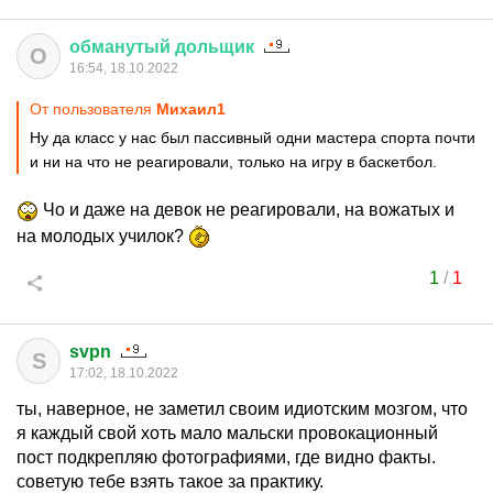
обманутый
дольщик
О
16:54, 18.10.2022
От пользователя
Михаил1
Ну да класс у нас был пассивный одни мастера спорта почти
и ни на что не реагировали, только на игру в баскетбол.
Чо и даже на девок не реагировали, на вожатых и
на молодых училок?
1
/
1
svpn
S
17:02, 18.10.2022
ты, наверное, не заметил своим идиотским мозгом, что
я каждый свой хоть мало мальски провокационный
пост подкрепляю фотографиями, где видно факты.
советую тебе взять такое за практику.