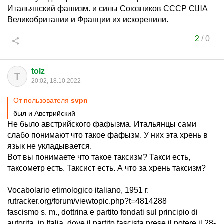
Итальянский фашизм. и силы Союзников СССР США
Великобритании и Франции их искоренили.
2
/
0
tolz
T
20:02, 18.10.2022
От пользователя
svpn
был и Австрийский
Не было австрийского фафызма. Итальянцы сами
слабо понимают что такое фафызм. У них эта хрень в
язык не укладывается.
Вот вы понимаете что такое таксизм? Такси есть,
таксометр есть. Таксист есть. А что за хрень таксизм?
Vocabolario etimologico italiano, 1951 г.
rutracker.org/forum/viewtopic.php?t=4814288
fascismo s. m., dottrina e partito fondati sul principio di
autorita, in Italia, dove il partito fascista prese il potere il 28-