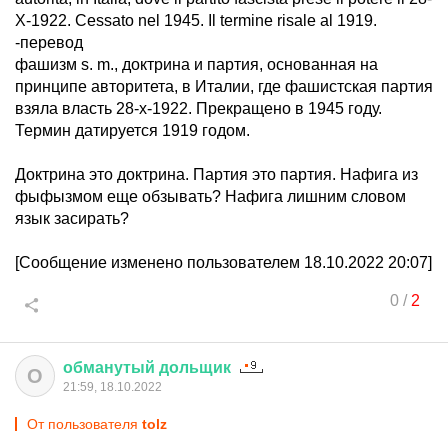
X-1922. Cessato nel 1945. Il termine risale al 1919.
-перевод
фашизм s. m., доктрина и партия, основанная на
принципе авторитета, в Италии, где фашистская партия
взяла власть 28-х-1922. Прекращено в 1945 году.
Термин датируется 1919 годом.
Доктрина это доктрина. Партия это партия. Нафига из
фыфызмом еще обзывать? Нафига лишним словом
язык засирать?
[Сообщение изменено пользователем 18.10.2022 20:07]
0
/
2
обманутый
дольщик
О
21:59, 18.10.2022
От пользователя
tolz