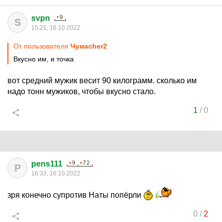
svpn
S
15:21, 16.10.2022
От пользователя
Чумаcher2
Вкусно им, и точка
вот средний мужик весит 90 килограмм. сколько им
надо тонн мужиков, чтобы вкусно стало.
1
/
0
pens111
P
16:33, 16.10.2022
зря конечно супротив Наты попёрли
0
/
2