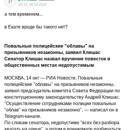
P
10:13, 16.10.2022
а тем временем...
в Екате вроде бы такого нет?
Повальные полицейские "облавы" на
призывников незаконны, заявил Клишас
Сенатор Клишас назвал вручение повесток в
общественных местах недопустимым
МОСКВА, 14 окт — РИА Новости. Повальные
полицейские "облавы" на призывников незаконны,
заявил председатель комитета Совета Федерации по
конституционному законодательству Андрей Клишас.
"Осуществление сотрудниками полиции повальных
"облав" на призывников незаконно", — написал он в
Telegram-канале.
По словам сенатора, недопустимо "всех без разбора
хватать на улице", а потом в военкомате разбираться,