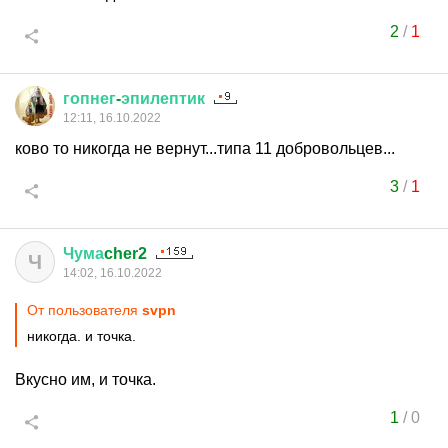
2
/
1
гопнег
-
эпилептик
12:11, 16.10.2022
ково то никогда не вернут...типа 11 добровольцев...
3
/
1
Чума
cher2
Ч
14:02, 16.10.2022
От пользователя
svpn
никогда. и точка.
Вкусно им, и точка.
1
/
0