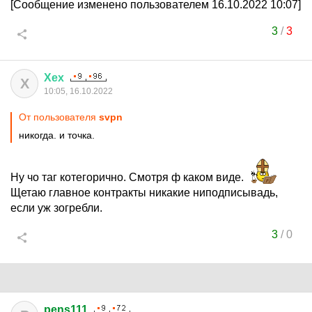
[Сообщение изменено пользователем 16.10.2022 10:07]
3
/
3
Хех
Х
10:05, 16.10.2022
От пользователя
svpn
никогда. и точка.
Ну чо таг котегорично. Смотря ф каком виде.
Щетаю главное контракты никакие ниподписывадь,
если уж зогребли.
3
/
0
pens111