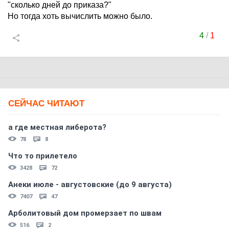
"сколько дней до приказа?"
Но тогда хоть вычислить можно было.
4
/
1
СЕЙЧАС ЧИТАЮТ
а где местная либерота?
78
8
Что то прилетело
3428
72
Анеки июле - августовские (до 9 августа)
7407
47
Арболитовый дом промерзает по швам
516
2