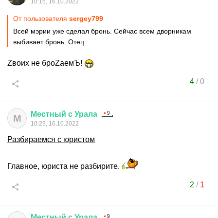
10:15, 16.10.2022
От пользователя
sergey799
Всей мэрии уже сделал бронь. Сейчас всем дворникам
выбивает бронь. Отец.
Zвоих не броZаемЪ!
4
/
0
Местный
с
Урала
М
10:29, 16.10.2022
Разбираемся с юристом
Главное, юриста не разбирите.
2
/
1
Местный
с
Урала