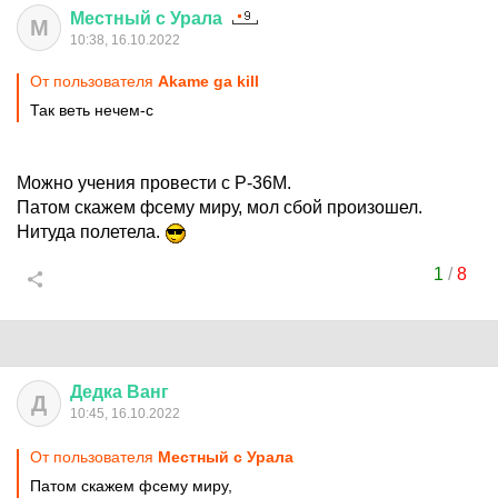
Местный
с
Урала
М
10:38, 16.10.2022
От пользователя
Akame ga kill
Так веть нечем-с
Можно учения провести с Р-36М.
Патом скажем фсему миру, мол сбой произошел.
Нитуда полетела.
1
/
8
Дедка
Ванг
Д
10:45, 16.10.2022
От пользователя
Местный с Урала
Патом скажем фсему миру,