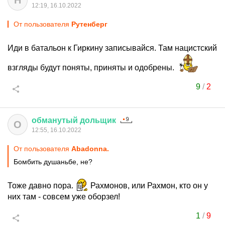
Н
12:19, 16.10.2022
От пользователя
Рутенберг
Иди в батальон к Гиркину записывайся. Там нацистский
взгляды будут поняты, приняты и одобрены.
9
/
2
обманутый
дольщик
О
12:55, 16.10.2022
От пользователя
Abadonnа.
Бомбить душаньбе, не?
Тоже давно пора.
Рахмонов, или Рахмон, кто он у
них там - совсем уже оборзел!
1
/
9