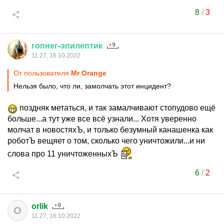
8
/
3
гопнег
-
эпилептик
11:27, 16.10.2022
От пользователя
Мr Orange
Нельзя было, что ли, замолчать этот инцидент?
поздняк метаться, и так замалчивают стопудово ещё
больше...а тут уже все всё узнали... Хотя уверенно
молчат в новостяхЪ, и только безумный канашенка как
роботЪ вещяет о том, сколько чего уничтожили...и ни
слова про 11 уничтоженныхЪ
6
/
2
orlik
O
11:27, 16.10.2022