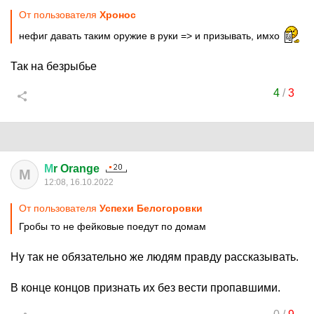
От пользователя
Хронос
нефиг давать таким оружие в руки => и призывать, имхо
Так на безрыбье
4
/
3
М
r Orange
М
12:08, 16.10.2022
От пользователя
Успехи Белогоровки
Гробы то не фейковые поедут по домам
Ну так не обязательно же людям правду рассказывать.
В конце концов признать их без вести пропавшими.