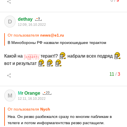
0
/
9
dethay
D
12:09, 16.10.2022
От пользователя
news@e1.ru
В Минобороны РФ назвали произошедшее терактом
Какой на
теракт!?
набрали всех подряд
вот и результат
11
/
3
М
r Orange
М
12:11, 16.10.2022
От пользователя
Nych
Неа. Он резво разбежался сразу по многим пабликам в
телеге и потом информагентства резво растащили.