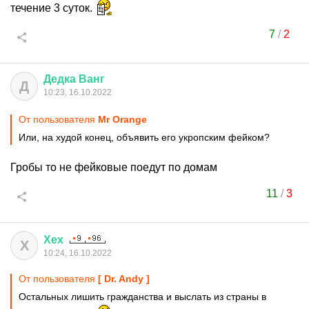
течение 3 суток.
7
/
2
Дедка
Ванг
Д
10:23, 16.10.2022
От пользователя
Мr Orange
Или, на худой конец, объявить его укропским фейком?
Гробы то не фейковые поедут по домам
11
/
3
Хех
Х
10:24, 16.10.2022
От пользователя
[ Dr. Andy ]
Остальных лишить гражданства и выслать из страны в