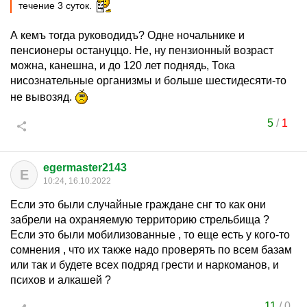
течение 3 суток.
А кемъ тогда руководидъ? Одне ночальнике и
пенсионеры остануццо. Не, ну пензионный возраст
можна, канешна, и до 120 лет поднядь, Тока
нисознательные организмы и больше шестидесяти-то
не вывозяд.
5
/
1
egermaster2143
E
10:24, 16.10.2022
Если это были случайные граждане снг то как они
забрели на охраняемую территорию стрельбища ?
Если это были мобилизованные , то еще есть у кого-то
сомнения , что их также надо проверять по всем базам
или так и будете всех подряд грести и наркоманов, и
психов и алкашей ?
11
/
0