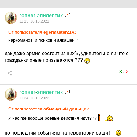
гопнег
-
эпилептик
11:23, 16.10.2022
От пользователя
egermaster2143
наркоманов, и психов и алкашей ?
дак даже армия состоит из нихЪ, удивительно ли что с
гражданки оные призываются ???
3
/
2
гопнег
-
эпилептик
11:24, 16.10.2022
От пользователя
обманутый дольщик
У нас где вообще боевые действия идут???
по последним событиям на территории раши !