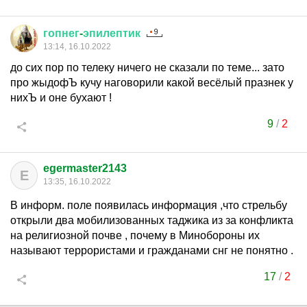
гопнег
-
эпилептик
13:14, 16.10.2022
до сих пор по телеку ничего не сказали по теме... зато
про жыдофЪ кучу наговорили какой весёлый празнек у
нихЪ и оне бухают !
9
/
2
egermaster2143
E
13:35, 16.10.2022
В информ. поле появилась информация ,что стрельбу
открыли два мобилизованных таджика из за конфликта
на религиозной почве , почему в Минобороны их
называют террористами и гражданами снг не понятно .
17
/
2