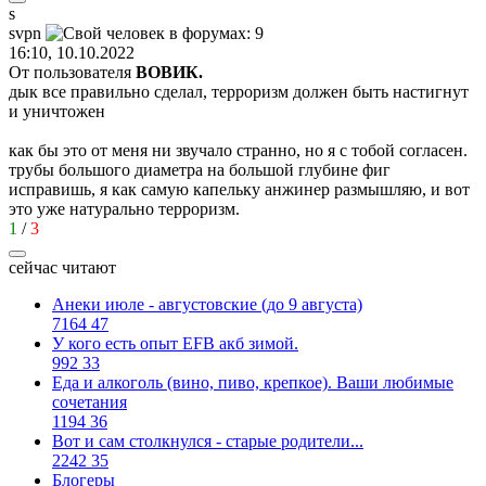
s
svpn
16:10, 10.10.2022
От пользователя
ВОВИК.
дык все правильно сделал, терроризм должен быть настигнут
и уничтожен
как бы это от меня ни звучало странно, но я с тобой согласен.
трубы большого диаметра на большой глубине фиг
исправишь, я как самую капельку анжинер размышляю, и вот
это уже натурально терроризм.
1
/
3
сейчас читают
Анеки июле - августовские (до 9 августа)
7164
47
У кого есть опыт EFB акб зимой.
992
33
Еда и алкоголь (вино, пиво, крепкое). Ваши любимые
сочетания
1194
36
Вот и сам столкнулся - старые родители...
2242
35
Блогеры