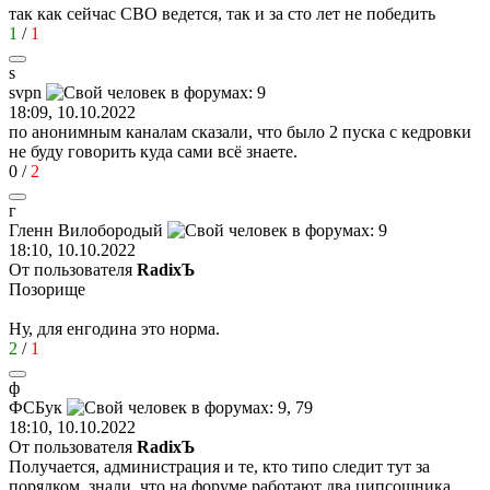
так как сейчас СВО ведется, так и за сто лет не победить
1
/
1
s
svpn
18:09, 10.10.2022
по анонимным каналам сказали, что было 2 пуска с кедровки
не буду говорить куда сами всё знаете.
0
/
2
г
Гленн
Вилобородый
18:10, 10.10.2022
От пользователя
RаdixЪ
Позорище
Ну, для енгодина это норма.
2
/
1
ф
ФСБук
18:10, 10.10.2022
От пользователя
RаdixЪ
Получается, администрация и те, кто типо следит тут за
порядком, знали, что на форуме работают два ципсошника,