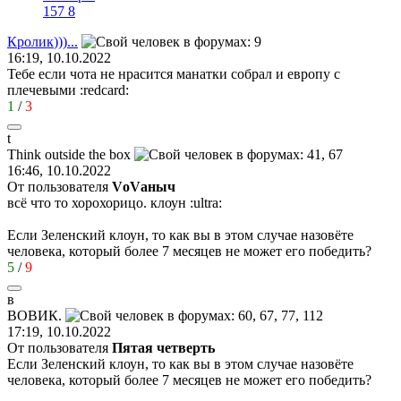
157
8
Кролик
)))...
16:19, 10.10.2022
Тебе если чота не нрасится манатки собрал и европу с
плечевыми
:redcard:
1
/
3
t
Think outside the box
16:46, 10.10.2022
От пользователя
VоVаныч
всё что то хорохорицо. клоун
:ultra:
Если Зеленский клоун, то как вы в этом случае назовёте
человека, который более 7 месяцев не может его победить?
5
/
9
в
ВОВИК
.
17:19, 10.10.2022
От пользователя
Пятая четверть
Если Зеленский клоун, то как вы в этом случае назовёте
человека, который более 7 месяцев не может его победить?