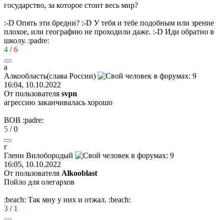
государство, за которое стоит весь мир?
:-D
Опять эти бредни?
:-D
У тебя и тебе подобным или зрение
плохое, или географию не проходили даже.
:-D
Иди обратно в
школу.
:padre:
4
/
6
а
Алкообласть
(
слава
России
)
16:04, 10.10.2022
От пользователя
svpn
агрессию заканчивалась хорошо
ВОВ
:padre:
5
/
0
г
Гленн
Вилобородый
16:05, 10.10.2022
От пользователя
Alkooblast
Пойло для олегархов
:beach:
Так мну у них и отжал.
:beach:
3
/
1