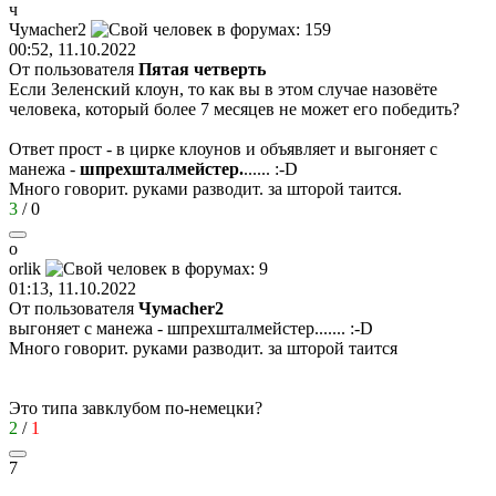
ч
Чума
cher2
00:52, 11.10.2022
От пользователя
Пятая четверть
Если Зеленский клоун, то как вы в этом случае назовёте
человека, который более 7 месяцев не может его победить?
Ответ прост - в цирке клоунов и объявляет и выгоняет с
манежа -
шпрехшталмейстер.
......
:-D
Много говорит. руками разводит. за шторой таится.
3
/
0
o
orlik
01:13, 11.10.2022
От пользователя
Чумаcher2
выгоняет с манежа - шпрехшталмейстер.......
:-D
Много говорит. руками разводит. за шторой таится
Это типа завклубом по-немецки?
2
/
1
7