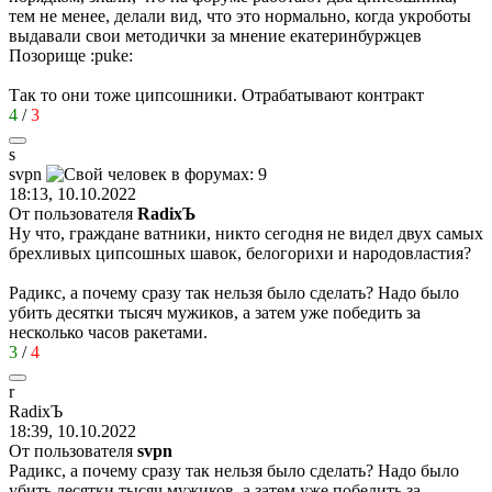
тем не менее, делали вид, что это нормально, когда укроботы
выдавали свои методички за мнение екатеринбуржцев
Позорище
:puke:
Так то они тоже ципсошники. Отрабатывают контракт
4
/
3
s
svpn
18:13, 10.10.2022
От пользователя
RаdixЪ
Ну что, граждане ватники, никто сегодня не видел двух самых
брехливых ципсошных шавок, белогорихи и народовластия?
Радикс, а почему сразу так нельзя было сделать? Надо было
убить десятки тысяч мужиков, а затем уже победить за
несколько часов ракетами.
3
/
4
r
R
а
dix
Ъ
18:39, 10.10.2022
От пользователя
svpn
Радикс, а почему сразу так нельзя было сделать? Надо было
убить десятки тысяч мужиков, а затем уже победить за