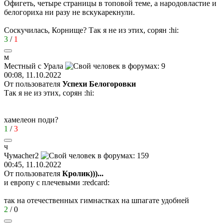
Офигеть, четыре страницы в топовой теме, а народовластие и
белогориха ни разу не вскукарекнули.
Соскучилась, Корнище? Так я не из этих, сорян
:hi:
3
/
1
м
Местный
с
Урала
00:08, 11.10.2022
От пользователя
Успехи Белогоровки
Так я не из этих, сорян
:hi:
хамелеон поди?
1
/
3
ч
Чума
cher2
00:45, 11.10.2022
От пользователя
Кролик)))...
и европу с плечевыми
:redcard:
так на отечественных гимнастках на шпагате удобней
2
/
0