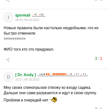
igormail
I
08:53, 09.10.2022
Новые правила были настолько неудобными, что их
быстро отменили
==========
ФИО того кто это придумал.
3
/
1
[ Dr. Andy ]
D
10:17, 09.10.2022
Мну своих спиногрызов отвожу ко входу садика.
Дальше они сами разуваются и идут в свою группу.
Проблем и очередей нет