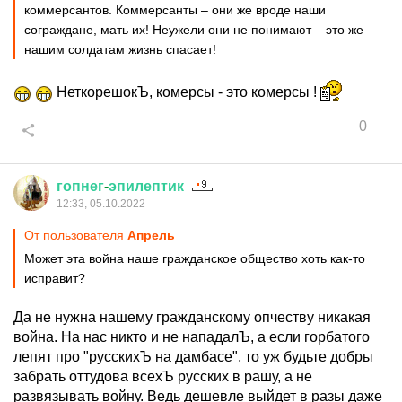
коммерсантов. Коммерсанты – они же вроде наши
сограждане, мать их! Неужели они не понимают – это же
нашим солдатам жизнь спасает!
НеткорешокЪ, комерсы - это комерсы !
0
гопнег
-
эпилептик
12:33, 05.10.2022
От пользователя
Апрель
Может эта война наше гражданское общество хоть как-то
исправит?
Да не нужна нашему гражданскому опчеству никакая
война. На нас никто и не нападалЪ, а если горбатого
лепят про "русскихЪ на дамбасе", то уж будьте добры
забрать оттудова всехЪ русских в рашу, а не
развязывать войну. Ведь дешевле выйдет в разы даже