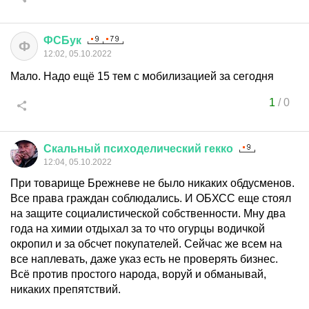
ФСБук
Ф
12:02, 05.10.2022
Мало. Надо ещё 15 тем с мобилизацией за сегодня
1
/
0
Скальный
психоделический
гекко
12:04, 05.10.2022
При товарище Брежневе не было никаких обдусменов.
Все права граждан соблюдались. И ОБХСС еще стоял
на защите социалистической собственности. Мну два
года на химии отдыхал за то что огурцы водичкой
окропил и за обсчет покупателей. Сейчас же всем на
все наплевать, даже указ есть не проверять бизнес.
Всё против простого народа, воруй и обманывай,
никаких препятствий.