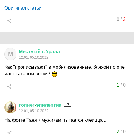
Оригинал статьи
0
/
2
Местный
с
Урала
М
12:01, 05.10.2022
Как "прописывают" в мобилизованные, бляхой по опе
иль стаканом вотки?
1
/
0
гопнег
-
эпилептик
12:01, 05.10.2022
На фотге Таня к мужикам пытается клеицца...
2
/
0