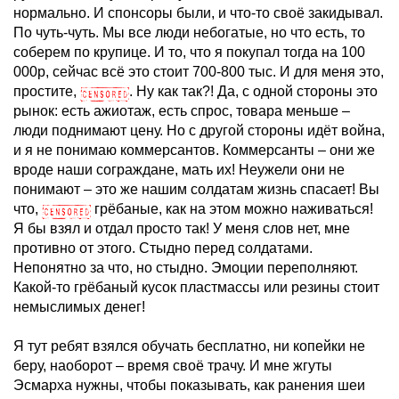
нормально. И спонсоры были, и что-то своё закидывал.
По чуть-чуть. Мы все люди небогатые, но что есть, то
соберем по крупице. И то, что я покупал тогда на 100
000р, сейчас всё это стоит 700-800 тыс. И для меня это,
простите,
. Ну как так?! Да, с одной стороны это
рынок: есть ажиотаж, есть спрос, товара меньше –
люди поднимают цену. Но с другой стороны идёт война,
и я не понимаю коммерсантов. Коммерсанты – они же
вроде наши сограждане, мать их! Неужели они не
понимают – это же нашим солдатам жизнь спасает! Вы
что,
грёбаные, как на этом можно наживаться!
Я бы взял и отдал просто так! У меня слов нет, мне
противно от этого. Стыдно перед солдатами.
Непонятно за что, но стыдно. Эмоции переполняют.
Какой-то грёбаный кусок пластмассы или резины стоит
немыслимых денег!
Я тут ребят взялся обучать бесплатно, ни копейки не
беру, наоборот – время своё трачу. И мне жгуты
Эсмарха нужны, чтобы показывать, как ранения шеи