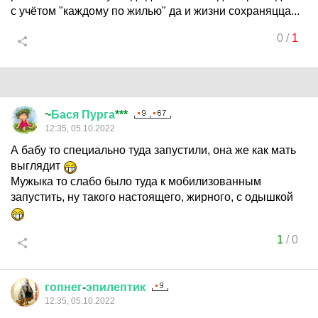
с учётом "каждому по жилью" да и жизни сохраняцца...
0
/
1
~
Бася
Пурга
***
12:35, 05.10.2022
А бабу то специально туда запустили, она же как мать
выглядит
Мужыка то слабо было туда к мобилизованным
запустить, ну такого настоящего, жирного, с одышкой
1
/
0
гопнег
-
эпилептик
12:35, 05.10.2022