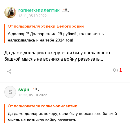
гопнег
-
эпилептик
13:11, 05.10.2022
От пользователя
Успехи Белогоровки
А доллар?! Доллар стоил 29 рублей, только жизнь
налаживалась и на тебе 2014 год!
Да даже долларик похеру, если бы у поехавшего
башкой мысль не возникла войну развязать...
0
/
1
svpn
S
13:23, 05.10.2022
От пользователя
гопнег-эпилептик
Да даже долларик похеру, если бы у поехавшего башкой
мысль не возникла войну развязать...