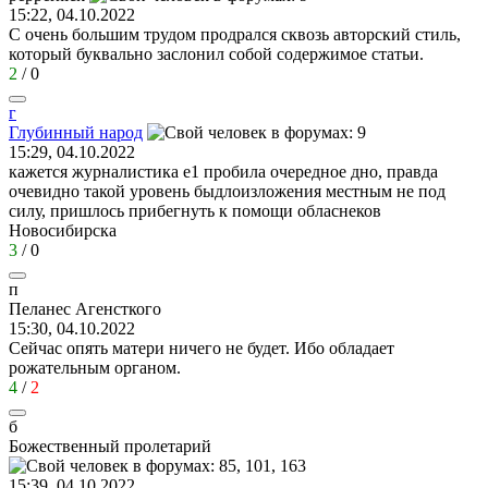
15:22, 04.10.2022
С очень большим трудом продрался сквозь авторский стиль,
который буквально заслонил собой содержимое статьи.
2
/
0
г
Глубинный
народ
15:29, 04.10.2022
кажется журналистика е1 пробила очередное дно, правда
очевидно такой уровень быдлоизложения местным не под
силу, пришлось прибегнуть к помощи обласнеков
Новосибирска
3
/
0
п
Пеланес
Агенсткого
15:30, 04.10.2022
Сейчас опять матери ничего не будет. Ибо обладает
рожательным органом.
4
/
2
б
Божественный
пролетарий
15:39, 04.10.2022