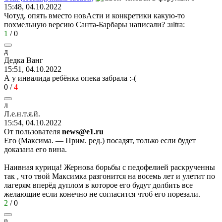
15:48, 04.10.2022
Чотуд, опять вместо новАсти и конкретики какую-то
похмельную версию Санта-Барбары написали?
:ultra:
1
/
0
д
Дедка
Ванг
15:51, 04.10.2022
А у инвалида ребёнка опека забрала
:-(
0
/
4
л
Л
.
е
.
н
.
т
.
я
.
й
.
15:54, 04.10.2022
От пользователя
news@e1.ru
Его (Максима. — Прим. ред.) посадят, только если будет
доказана его вина.
Наивная курица! Жернова борьбы с педофелией раскрученны
так , что твой Максимка разгонится на восемь лет и улетит по
лагерям вперёд дуплом в которое его будут долбить все
желающие если конечно не согласится чтоб его порезали.
2
/
0
n