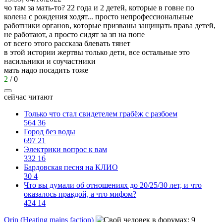
чо там за мать-то? 22 года и 2 детей, которые в говне по
колена с рождения ходят... просто непрофессиональные
работники органов, которые призваны защищать права детей,
не работают, а просто сидят за зп на попе
от всего этого рассказа блевать тянет
в этой истории жертвы только дети, все остальные это
насильники и соучастники
мать надо посадить тоже
2
/
0
сейчас читают
Только что стал свидетелем грабёж с разбоем
564
36
Город без воды
697
21
Электрики вопрос к вам
332
16
Бардовская песня на КЛИО
30
4
Что вы думали об отношениях до 20/25/30 лет, и что
оказалось правдой, а что мифом?
424
14
Orin (Heating mains faction)