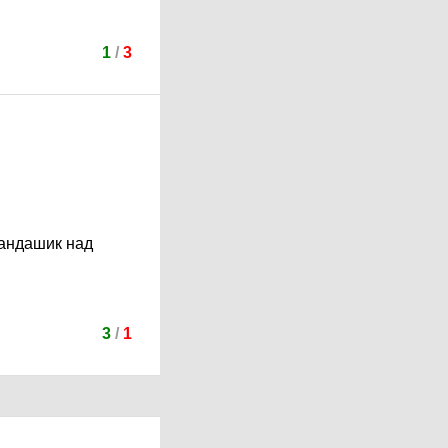
1
/
3
рандашик над
3
/
1