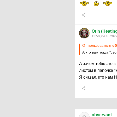
Orin (Heatin
13:50, 04.10.202
От пользователя
об
А кто вам тогда "св
А зачем тебю это 
листом в папочке "
Я сказал, кто нам 
observant