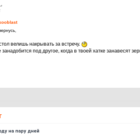
2
kooblast
вернусь,
стол велишь накрывать за встречу.
е занадобится под другое, когда в твоей хатке занавесят зе
Т
оду на пару дней