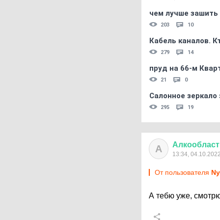
чем лучше зашить 
203
10
Кабель каналов. К
279
14
пруд на 66-м Квар
21
0
Салонное зеркало 
295
19
Алкообласт
А
13:34, 04.10.202
От пользователя
Ny
А тебю уже, смотр