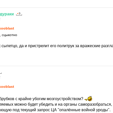
дураки
2
kooblast
, сцыкотно
к сыпетцо, да и пристрелит его политрук за вражеские разг
2
kooblast
Обрубков с крайне убогим мозгоустройством?
ляемых можно будет убедить и на органы саморазобраться, 
нающую под текущий запрос ЦА "опалённые войной уроды".