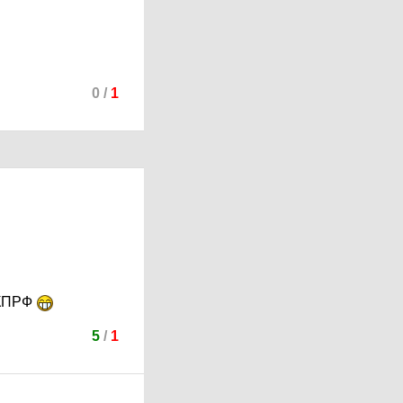
0
/
1
 КПРФ
5
/
1