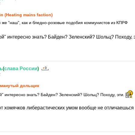
2
in (Heating mains faction)
 же "наш", как и бледно-розовые подобия коммунистов из КПРФ
вой" интересно знать? Байден? Зеленский? Шольц? Походу, 
ь
(
слава
России
)
2
манутый дольщик
вой" интересно знать? Байден? Зеленский? Шольц? Походу, эти.
от хомячков либерастических умом вообще не отличаешься