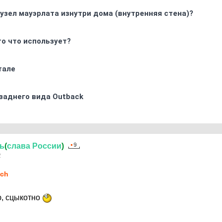
узел мауэрлата изнутри дома (внутренняя стена)?
то что использует?
тале
заднего вида Outback
ь
(
слава
России
)
2
ch
ю, сцыкотно