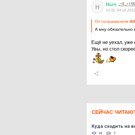
Ныч
Н
13:32, 04.10.202
От пользователя
Al
А мну обязательно 
Ещё не уехал, уже 
Увы, но стол скоре
СЕЙЧАС ЧИТАЮ
Куда сходить на в
98
7