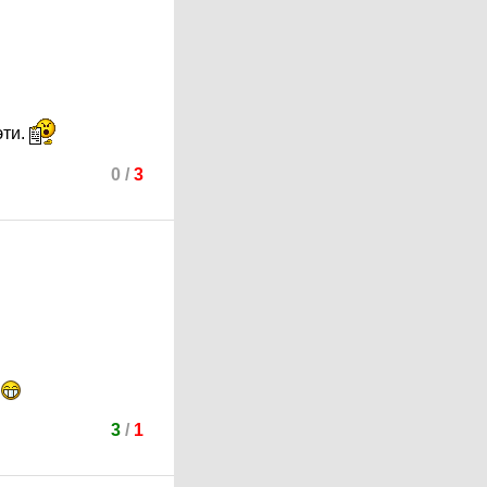
эти.
0
/
3
3
/
1