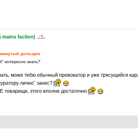
g mains faction)
2
манутый дольщик
ой" интересно знать?
знать, може тебю обычный провокатор и уже трясущийся ка
куратору лично" занес?
НЕ товарищи, этого вполне достаточно