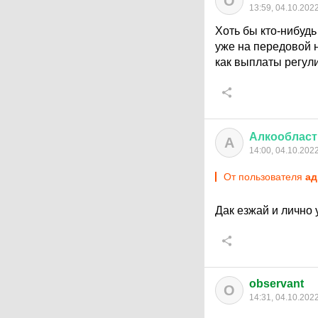
O
13:59, 04.10.202
Хоть бы кто-нибуд
уже на передовой н
как выплаты регул
Алкообласт
А
14:00, 04.10.202
От пользователя
ад
Дак езжай и лично
observant
O
14:31, 04.10.202