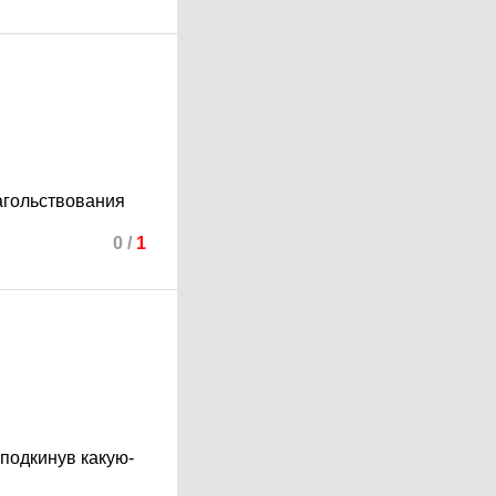
лагольствования
0
/
1
подкинув какую-