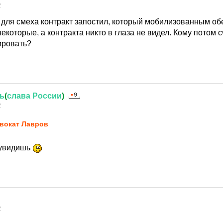
2
ь для смеха контракт запостил, который мобилизованным об
екоторые, а контракта никто в глаза не видел. Кому потом 
ировать?
ь
(
слава
России
)
2
вокат Лавров
 увидишь
2