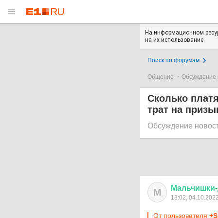
На информационном ресур
на их использование.
Поиск по форумам
Общение
Обсуждение 
Сколько плат
трат на призы
Обсуждение новос
Мальчишки
-
М
13:02, 04.10.202
От пользователя
+S