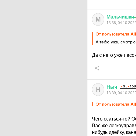
Мальчишки
-
М
13:38, 04.10.202
От пользователя
Al
А тебю уже, смотрю
Да с него уже песо
Ныч
Н
13:39, 04.10.202
От пользователя
Al
Чего ссаться-то? 
Вас же легкоуправ
нибудь идейку, ка