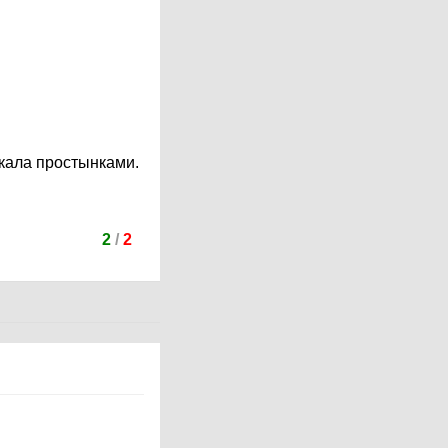
ркала простынками.
2
/
2