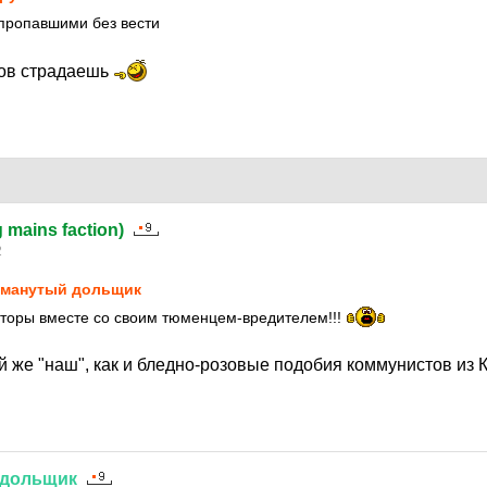
пропавшими без вести
лов страдаешь
g mains faction)
2
манутый дольщик
аторы вместе со своим тюменцем-вредителем!!!
й же "наш", как и бледно-розовые подобия коммунистов из
дольщик