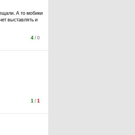
ещали. А то мобики
счет выставлять и
4
/
0
1
/
1