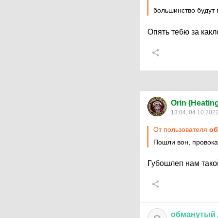
большинство будут 
Опять тебю за как
Orin (Heatin
13:04, 04.10.202
От пользователя
об
Пошли вон, провок
Губошлеп нам тако
обманутый