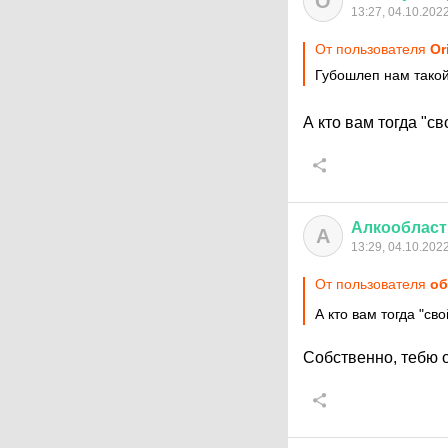
О
13:27, 04.10.202
От пользователя
Or
Губошлеп нам такой
А кто вам тогда "с
Алкообласт
А
13:29, 04.10.202
От пользователя
об
А кто вам тогда "с
Собственно, тебю 