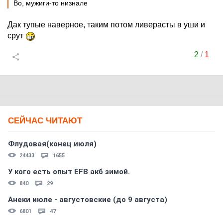
Во, мужиги-то низнале
Дак тупые наверное, таким потом ливерасты в уши и
срут
2
/
1
СЕЙЧАС ЧИТАЮТ
Флудовая(конец июля)
24433
1655
У кого есть опыт EFB акб зимой.
840
29
Анеки июле - августовские (до 9 августа)
6801
47