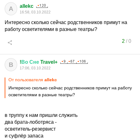
allekc
A
16:58, 03.10.2022
Интересно сколько сейчас родственников примут на
работу осветителями в разные театры?
2
/
0
!
Во
Сне
Travel+
В
17:06, 03.10.2022
От пользователя
allekc
Интересно сколько сейчас родственников примут на работу
осветителями в разные театры?
в труппу к нам пришли служить
два брата-лоботряса -
осветитель-резервист
и суфлёр запаса