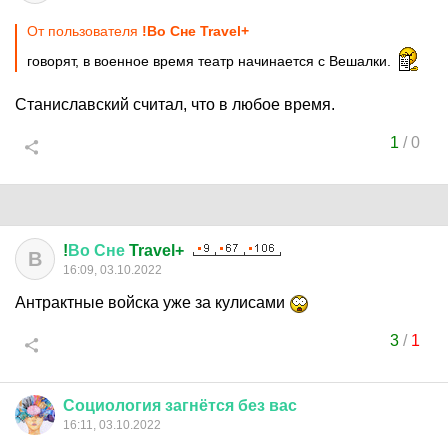
От пользователя
!Во Сне Travel+
говорят, в военное время театр начинается с Вешалки.
Станиславский считал, что в любое время.
1
/
0
!
Во
Сне
Travel+
В
16:09, 03.10.2022
Антрактные войска уже за кулисами
3
/
1
Социология
загнётся
без
вас
16:11, 03.10.2022