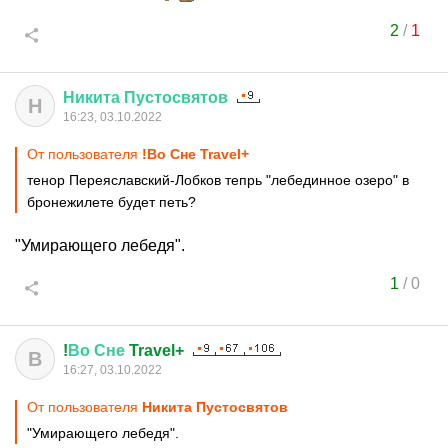
2
/
1
Никита
Пустосвятов
Н
16:23, 03.10.2022
От пользователя
!Во Сне Travel+
тенор Переяславский-Лобков тепрь "лебединное озеро" в
бронежилете будет петь?
"Умирающего лебедя".
1
/
0
!
Во
Сне
Travel+
В
16:27, 03.10.2022
От пользователя
Никита Пустосвятов
"Умирающего лебедя".