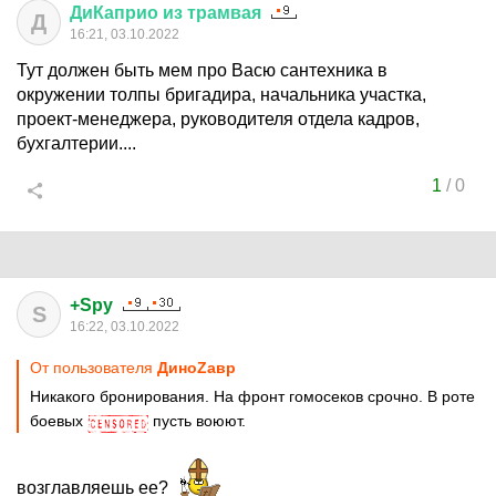
ДиКаприо
из
трамвая
Д
16:21, 03.10.2022
Тут должен быть мем про Васю сантехника в
окружении толпы бригадира, начальника участка,
проект-менеджера, руководителя отдела кадров,
бухгалтерии....
1
/
0
+Spy
S
16:22, 03.10.2022
От пользователя
ДиноZавp
Никакого бронирования. На фронт гомосеков срочно. В роте
боевых
пусть воюют.
возглавляешь ее?