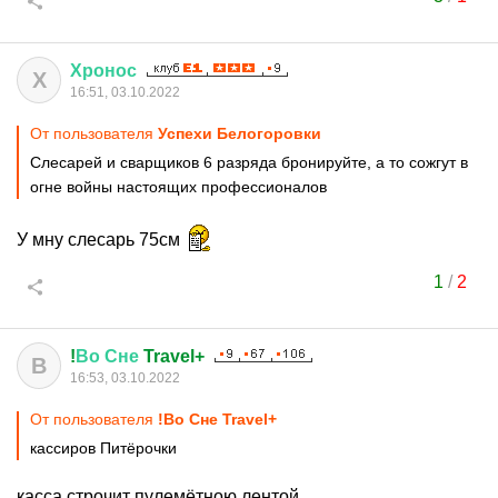
Хронос
Х
16:51, 03.10.2022
От пользователя
Успехи Белогоровки
Слесарей и сварщиков 6 разряда бронируйте, а то сожгут в
огне войны настоящих профессионалов
У мну слесарь 75см
1
/
2
!
Во
Сне
Travel+
В
16:53, 03.10.2022
От пользователя
!Во Сне Travel+
кассиров Питёрочки
касса строчит пулемётною лентой