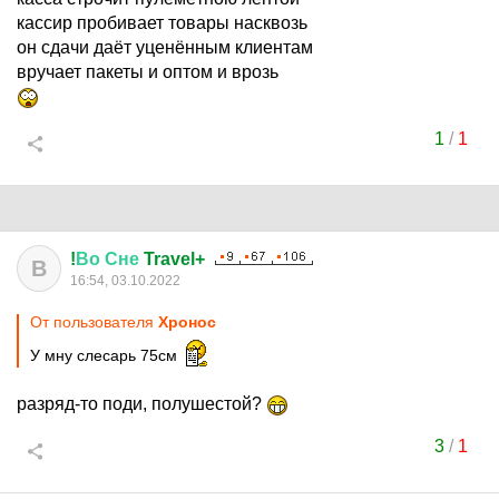
кассир пробивает товары насквозь
он сдачи даёт уценённым клиентам
вручает пакеты и оптом и врозь
1
/
1
!
Во
Сне
Travel+
В
16:54, 03.10.2022
От пользователя
Хронос
У мну слесарь 75см
разряд-то поди, полушестой?
3
/
1