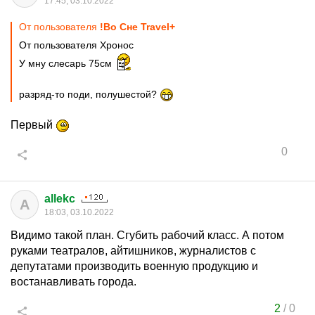
17:45, 03.10.2022
От пользователя
!Во Сне Travel+
От пользователя Хронос
У мну слесарь 75см
разряд-то поди, полушестой?
Первый
0
allekc
A
18:03, 03.10.2022
Видимо такой план. Сгубить рабочий класс. А потом
руками театралов, айтишников, журналистов с
депутатами производить военную продукцию и
востанавливать города.
2
/
0