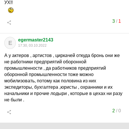
УХ!!
3
/
1
egermaster2143
E
17:30, 03.10.2022
А у актеров , артистов , циркачей откуда бронь они же
не работники предприятий оборонной
промышленности , да работников предприятий
оборонной промышленности тоже можно
мобилизовать, потому как половина из них
экспедиторы, бухгалтера ,юристы , охранники и их
начальники и прочие лодыри , которые в цехах ни разу
не были .
2
/
0