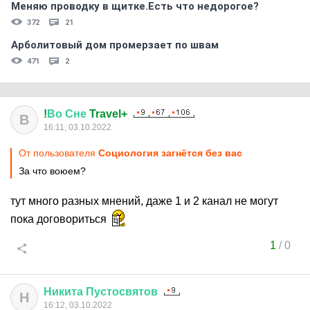
Меняю проводку в щитке.Есть что недорогое?
372
21
Арболитовый дом промерзает по швам
471
2
!
Во
Сне
Travel+
В
16:11, 03.10.2022
От пользователя
Социология загнётся без вас
За что воюем?
тут много разных мнений, даже 1 и 2 канал не могут
пока договориться
1
/
0
Никита
Пустосвятов
Н
16:12, 03.10.2022