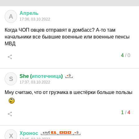
Апрель
А
17:36, 03.10.2022
Когда ЧОП овцев отправят в домбасс? А-то там
начальники все бывшие военные или военные пенсы
МВД
4
/
0
She (
ипотечница
)
S
17:37, 03.10.2022
Мну считаю, что от грузчика в шестёрки больше пользы
1
/
4
Хронос
Х