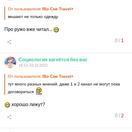
От пользователя
!Во Сне Travel+
вешают не только одежду
Про ружо вже читал...
0
/
1
Социология
загнётся
без
вас
16:13, 03.10.2022
От пользователя
!Во Сне Travel+
тут много разных мнений, даже 1 и 2 канал не могут пока
договориться
хорошо лижут?
0
/
2