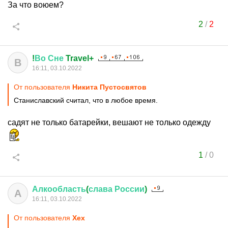
За что воюем?
2
/
2
!
Во
Сне
Travel+
В
16:11, 03.10.2022
От пользователя
Никита Пустосвятов
Станиславский считал, что в любое время.
садят не только батарейки, вешают не только одежду
1
/
0
Алкообласть
(
слава
России
)
А
16:11, 03.10.2022
От пользователя
Хех