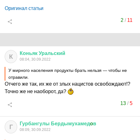
Оригинал статьи
2
/
11
Коньяк
Уральский
К
08:04, 30.09.2022
У мирного населения продукты брать нельзя — чтобы не
отравили.
Отчего же так, их же от злых нацистов освобождают!?
Точно же не наоборот, да?
13
/
5
Гурбангулы
Бердымухамед
o
в
Г
08:09, 30.09.2022