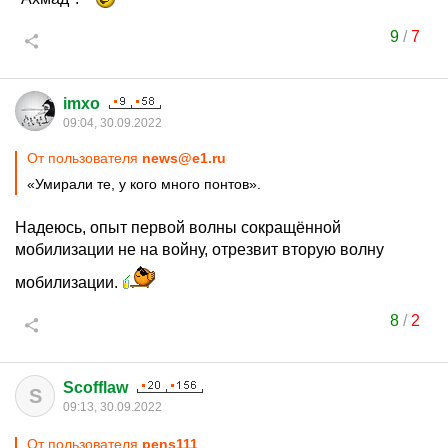
9
/
7
imxo
09:04, 30.09.2022
От пользователя
news@e1.ru
«Умирали те, у кого много понтов».
Надеюсь, опыт первой волны сокращённой
мобилизации не на войну, отрезвит вторую волну
мобилизации.
8
/
2
Scofflaw
S
09:13, 30.09.2022
От пользователя
pens111