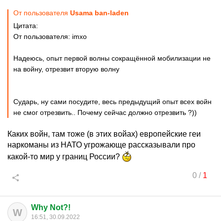
От пользователя
Usama ban-laden
Цитата:
От пользователя: imxo
Надеюсь, опыт первой волны сокращённой мобилизации не
на войну, отрезвит вторую волну
Сударь, ну сами посудите, весь предыдущий опыт всех войн
не смог отрезвить.. Почему сейчас должно отрезвить ?))
Каких войн, там тоже (в этих войах) европейские геи
наркоманы из НАТО угрожающе рассказывали про
какой-то мир у границ России?
0
/
1
Why Not?!
W
16:51, 30.09.2022