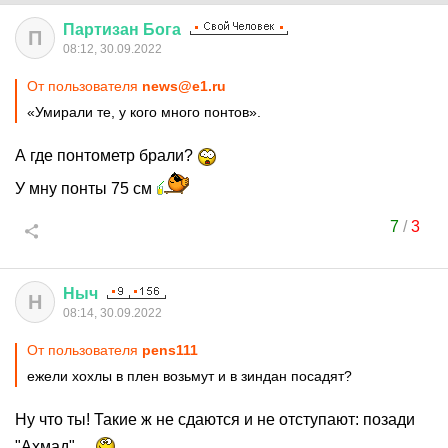
Партизан
Бога
П
08:12, 30.09.2022
От пользователя
news@e1.ru
«Умирали те, у кого много понтов».
А где понтометр брали?
У мну понты 75 см
7
/
3
Ныч
Н
08:14, 30.09.2022
От пользователя
pens111
ежели хохлы в плен возьмут и в зиндан посадят?
Ну что ты! Такие ж не сдаются и не отступают: позади
"Ахмад".