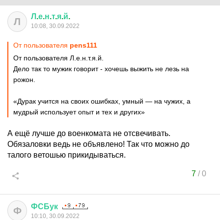
Л
.
е
.
н
.
т
.
я
.
й
.
Л
10:08, 30.09.2022
От пользователя
pens111
От пользователя Л.е.н.т.я.й.
Дело так то мужик говорит - хочешь выжить не лезь на
рожон.
«Дурак учится на своих ошибках, умный — на чужих, а
мудрый использует опыт и тех и других»
А ещё лучше до военкомата не отсвечивать.
Обязаловки ведь не объявлено! Так что можно до
талого ветошью прикидываться.
7
/
0
ФСБук
Ф
10:10, 30.09.2022