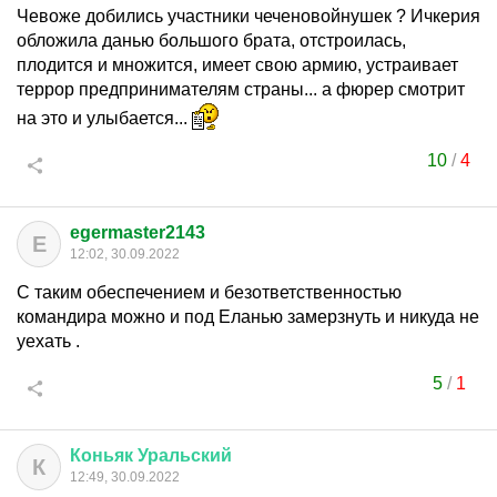
Чевоже добились участники чеченовойнушек ? Ичкерия
обложила данью большого брата, отстроилась,
плодится и множится, имеет свою армию, устраивает
террор предпринимателям страны... а фюрер смотрит
на это и улыбается...
10
/
4
egermaster2143
E
12:02, 30.09.2022
С таким обеспечением и безответственностью
командира можно и под Еланью замерзнуть и никуда не
уехать .
5
/
1
Коньяк
Уральский
К
12:49, 30.09.2022