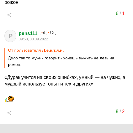
рожон.
6
/
1
pens111
P
09:53, 30.09.2022
От пользователя
Л.е.н.т.я.й.
Дело так то мужик говорит - хочешь выжить не лезь на
рожон.
«Дурак учится на своих ошибках, умный — на чужих, а
мудрый использует опыт и тех и других»
8
/
2