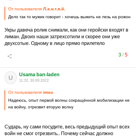
От пользователя
Л.е.н.т.я.й.
Дело так то мужик говорит - хочешь выжить не лезь на рожон
Укры давеча ролик снимали, как они геройски входят в
лиман. Двоих наши затрехсотили и скорее они уже
двухсотые. Одному в лицо прямо прилетело
3
/
5
Usama ban-laden
U
11:32, 30.09.2022
От пользователя
imxo
Надеюсь, опыт первой волны сокращённой мобилизации не
на войну, отрезвит вторую волну
Сударь, ну сами посудите, весь предыдущий опыт всех
войн не смог отрезвить.. Почему сейчас должно