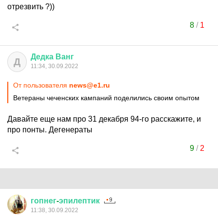
отрезвить ?))
8
/
1
Дедка
Ванг
Д
11:34, 30.09.2022
От пользователя
news@e1.ru
Ветераны чеченских кампаний поделились своим опытом
Давайте еще нам про 31 декабря 94-го расскажите, и
про понты. Дегенераты
9
/
2
гопнег
-
эпилептик
11:38, 30.09.2022