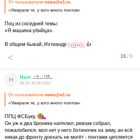
От пользователя
news@e1.ru
«Умирали те, у кого много понтов»
Поц из соседней темы:
«Я машина-убийца».
В общем бывай, Ихтиандр
👍
16
/
0
Ныч
Н
08:10, 30.09.2022
От пользователя
news@e1.ru
«Умирали те, у кого много понтов».
ППЦ ФСБуку.
Он уж и два броника напялил, рюкзак собрал,
пожалобился, мол нет у него ботиночек на зиму, ан всё
никак до фронту доехать не могёт - понтами цепляется