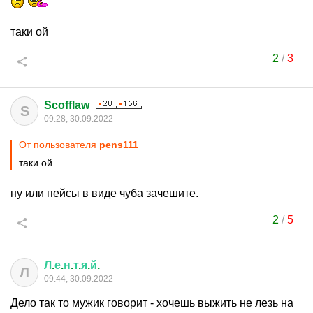
таки ой
2
/
3
Scofflaw
S
09:28, 30.09.2022
От пользователя
pens111
таки ой
ну или пейсы в виде чуба зачешите.
2
/
5
Л
.
е
.
н
.
т
.
я
.
й
.
Л
09:44, 30.09.2022
Дело так то мужик говорит - хочешь выжить не лезь на