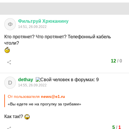
Фильтруй
Хрюканину
Ф
14:51, 26.09.2022
Кто протянет? Что протянет? Телефонный кабель
чтоли?
12
/
0
dethay
D
14:55, 26.09.2022
От пользователя
news@e1.ru
«Вы едете не на прогулку за грибами»
Как так!?
5
/
1