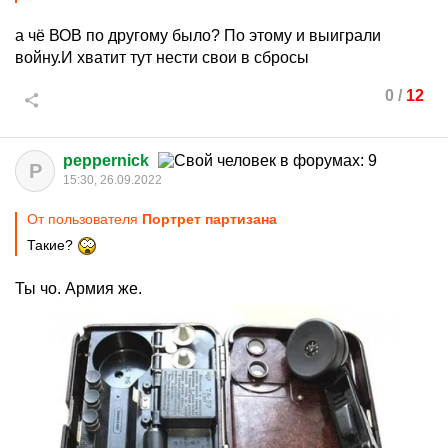
а чё ВОВ по другому было? По этому и выиграли
войну.И хватит тут нести свои в сбросы
0
/
12
peppernick
P
15:30, 26.09.2022
От пользователя
Портрет партизана
Такие?
Ты чо. Армия же.