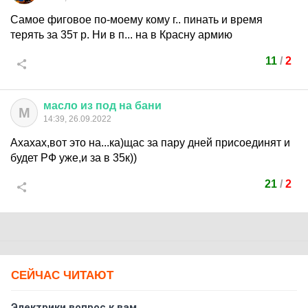
Самое фиговое по-моему кому г.. пинать и время
терять за 35т р. Ни в п... на в Красну армию
11
/
2
масло
из
под
на
бани
М
14:39, 26.09.2022
Ахахах,вот это на...ка)щас за пару дней присоединят и
будет РФ уже,и за в 35к))
21
/
2
СЕЙЧАС ЧИТАЮТ
Электрики вопрос к вам