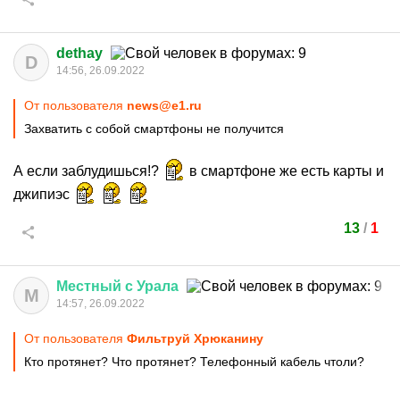
dethay
D
14:56, 26.09.2022
От пользователя
news@e1.ru
Захватить с собой смартфоны не получится
А если заблудишься!?
в смартфоне же есть карты и
джипиэс
13
/
1
Местный
с
Урала
М
14:57, 26.09.2022
От пользователя
Фильтруй Хрюканину
Кто протянет? Что протянет? Телефонный кабель чтоли?