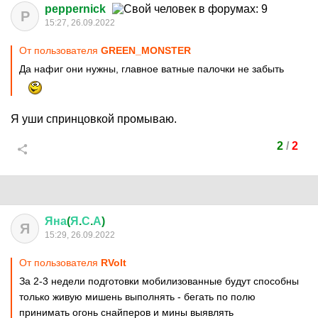
peppernick
P
15:27, 26.09.2022
От пользователя
GREEN_MONSTER
Да нафиг они нужны, главное ватные палочки не забыть
Я уши спринцовкой промываю.
2
/
2
Яна
(
Я
.
С
.
А
)
Я
15:29, 26.09.2022
От пользователя
RVolt
За 2-3 недели подготовки мобилизованные будут способны
только живую мишень выполнять - бегать по полю
принимать огонь снайперов и мины выявлять