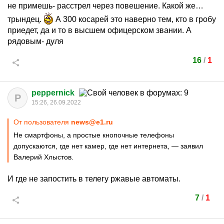
не примешь- расстрел через повешение. Какой же…
трындец.
А 300 косарей это наверно тем, кто в гробу
приедет, да и то в высшем офицерском звании. А
рядовым- дуля
16
/
1
peppernick
P
15:26, 26.09.2022
От пользователя
news@e1.ru
Не смартфоны, а простые кнопочные телефоны
допускаются, где нет камер, где нет интернета, — заявил
Валерий Хлыстов.
И где не запостить в телегу ржавые автоматы.
7
/
1