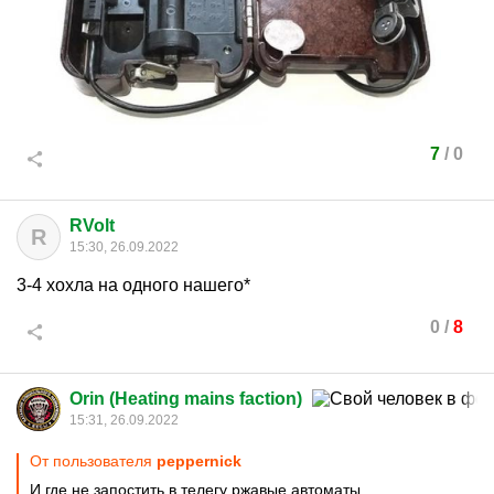
7
/
0
RVolt
R
15:30, 26.09.2022
3-4 хохла на одного нашего*
0
/
8
Orin (Heating mains faction)
15:31, 26.09.2022
От пользователя
peppernick
И где не запостить в телегу ржавые автоматы.