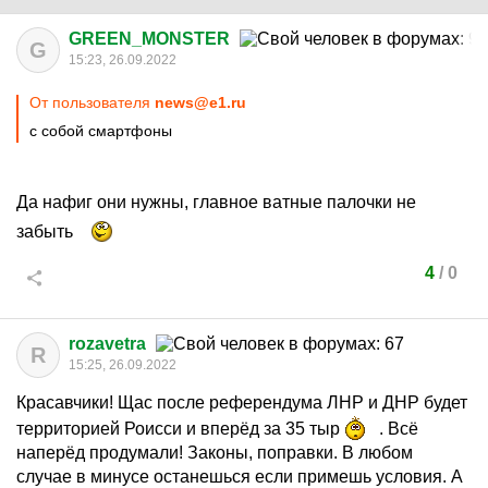
GREEN_MONSTER
G
15:23, 26.09.2022
От пользователя
news@e1.ru
с собой смартфоны
Да нафиг они нужны, главное ватные палочки не
забыть
4
/
0
rozavetra
R
15:25, 26.09.2022
Красавчики! Щас после референдума ЛНР и ДНР будет
территорией Роисси и вперёд за 35 тыр
. Всё
наперёд продумали! Законы, поправки. В любом
случае в минусе останешься если примешь условия. А