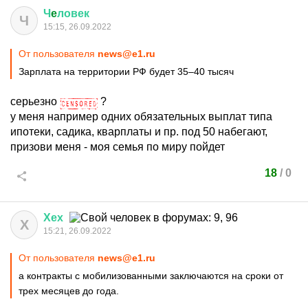
Ч
e
ловек
Ч
15:15, 26.09.2022
От пользователя
news@e1.ru
Зарплата на территории РФ будет 35–40 тысяч
серьезно
?
у меня например одних обязательных выплат типа
ипотеки, садика, кварплаты и пр. под 50 набегают,
призови меня - моя семья по миру пойдет
18
/
0
Хех
Х
15:21, 26.09.2022
От пользователя
news@e1.ru
а контракты с мобилизованными заключаются на сроки от
трех месяцев до года.