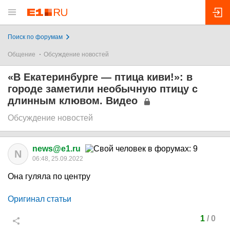
Поиск по форумам
Общение
Обсуждение новостей
«В Екатеринбурге — птица киви!»: в
городе заметили необычную птицу с
длинным клювом. Видео
Обсуждение новостей
news@e1.ru
N
06:48, 25.09.2022
Она гуляла по центру
Оригинал статьи
1
/
0