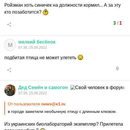
Ройзман хоть синичек на должности кормил... А за эту
кто позаботится?
3
/
1
мелкий
бесёнок
М
07:36, 25.09.2022
подбитая птица не может улететь
0
Дед
Семён
и
самогон
07:39, 25.09.2022
От пользователя
news@e1.ru
в городе заметили необычную птицу с длинным клювом.
Из украинских биолабораторий экземпляр? Прилетела