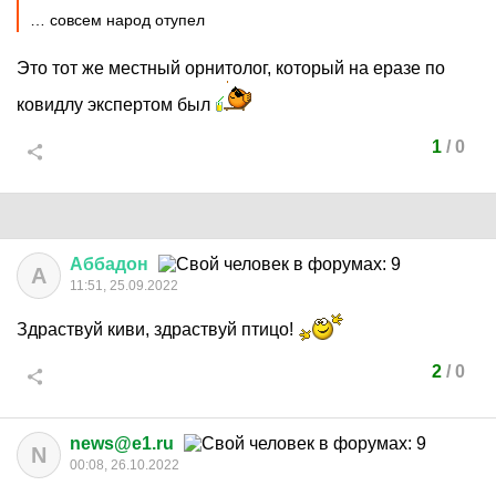
… совсем народ отупел
Это тот же местный орнитолог, который на еразе по
ковидлу экспертом был
1
/
0
Аббадон
А
11:51, 25.09.2022
Здраствуй киви, здраствуй птицо!
2
/
0
news@e1.ru
N
00:08, 26.10.2022