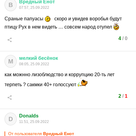
Вредный
Енот
В
07:57, 25.09.2022
Сраные папуасы
скоро и увидев воробья будут
птицу Рух в нем видеть … совсем народ отупел
4
/
0
мелкий
бесёнок
М
08:05, 25.09.2022
как можнно лизоблюдство и коррупцию 20-ть лет
терпеть ? сакмки 40+ голоссуют
2
/
1
Donalds
D
11:51, 25.09.2022
От пользователя
Вредный Енот